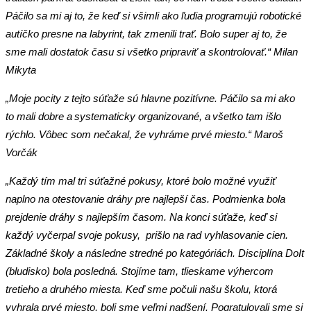
Páčilo sa mi aj to, že keď si všimli ako ľudia programujú robotické
autíčko presne na labyrint, tak zmenili trať. Bolo super aj to, že
sme mali dostatok času si všetko pripraviť a skontrolovať.“ Milan
Mikyta
„Moje pocity z tejto súťaže sú hlavne pozitívne. Páčilo sa mi ako
to mali dobre a systematicky organizované, a všetko tam išlo
rýchlo. Vôbec som nečakal, že vyhráme prvé miesto.“ Maroš
Vorčák
„Každý tím mal tri súťažné pokusy, ktoré bolo možné využiť
naplno na otestovanie dráhy pre najlepší čas. Podmienka bola
prejdenie dráhy s najlepším časom. Na konci súťaže, keď si
každý vyčerpal svoje pokusy, prišlo na rad vyhlasovanie cien.
Základné školy a následne stredné po kategóriách. Disciplína DoIt
(bludisko) bola posledná. Stojíme tam, tlieskame výhercom
tretieho a druhého miesta. Keď sme počuli našu školu, ktorá
vyhrala prvé miesto, boli sme veľmi nadšení. Pogratulovali sme si