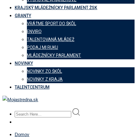
KRAJSKÝ MLÁDEŽNÍCKY PARLAMENT ŽSK
GRANTY
VRÁŤME ŠPORT DO ŠKÔL
ENVIRO
TALENTOVANÁ MLÁDEŽ
PODAJ MI RUKU
MLÁDEŽNÍCKY PARLAMENT
NOVINKY
NOVINKY ZO ŠKÔL
NOVINKY Z KRAJA
TALENTCENTRUM
Domov