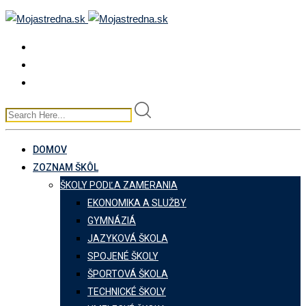
Skip
to
content
DOMOV
ZOZNAM ŠKÔL
ŠKOLY PODĽA ZAMERANIA
EKONOMIKA A SLUŽBY
GYMNÁZIÁ
JAZYKOVÁ ŠKOLA
SPOJENÉ ŠKOLY
ŠPORTOVÁ ŠKOLA
TECHNICKÉ ŠKOLY