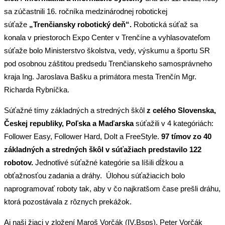
sa zúčastnili 16. ročníka medzinárodnej robotickej
súťaže
„Trenčiansky robotický deň“.
Robotická súťaž sa
konala v priestoroch Expo Center v Trenčíne a vyhlasovateľom
súťaže bolo Ministerstvo školstva, vedy, výskumu a športu SR
pod osobnou záštitou predsedu Trenčianskeho samosprávneho
kraja Ing. Jaroslava Bašku a primátora mesta Trenčín Mgr.
Richarda Rybníčka.
Súťažné tímy základných a stredných škôl
z celého Slovenska,
Českej republiky, Poľska a Maďarska
súťažili v 4 kategóriách:
Follower Easy, Follower Hard, DoIt a FreeStyle.
97 tímov zo 40
základných a stredných škôl v súťažiach predstavilo 122
robotov.
Jednotlivé súťažné kategórie sa líšili dĺžkou a
obťažnosťou zadania a dráhy. Úlohou súťažiacich bolo
naprogramovať roboty tak, aby v čo najkratšom čase prešli dráhu,
ktorá pozostávala z rôznych prekážok.
Aj naši žiaci v zložení Maroš Vorčák (IV.Bsps), Peter Vorčák