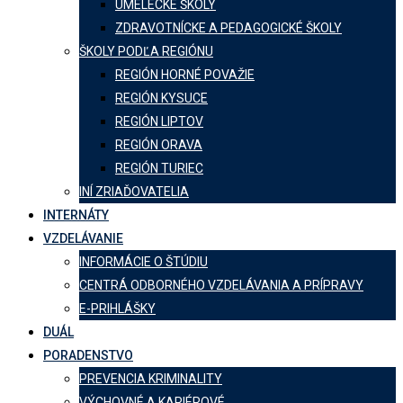
UMELECKÉ ŠKOLY
ZDRAVOTNÍCKE A PEDAGOGICKÉ ŠKOLY
ŠKOLY PODĽA REGIÓNU
REGIÓN HORNÉ POVAŽIE
REGIÓN KYSUCE
REGIÓN LIPTOV
REGIÓN ORAVA
REGIÓN TURIEC
INÍ ZRIAĎOVATELIA
INTERNÁTY
VZDELÁVANIE
INFORMÁCIE O ŠTÚDIU
CENTRÁ ODBORNÉHO VZDELÁVANIA A PRÍPRAVY
E-PRIHLÁŠKY
DUÁL
PORADENSTVO
PREVENCIA KRIMINALITY
VÝCHOVNÉ A KARIÉROVÉ