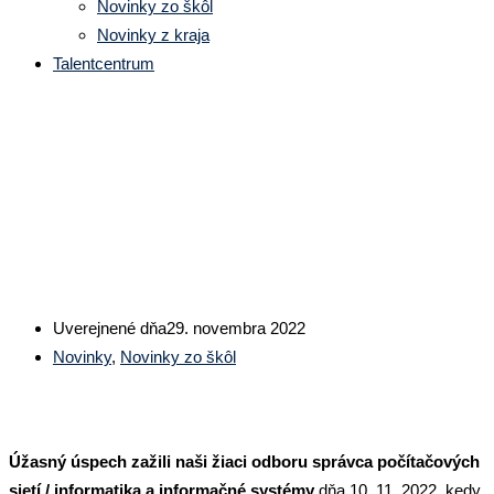
Novinky zo škôl
Novinky z kraja
Talentcentrum
Trenčiansky robotický deň –
medzinárodná robotická súťaž
Uverejnené dňa
29. novembra 2022
Novinky
,
Novinky zo škôl
Úžasný úspech zažili naši žiaci odboru správca počítačových
sietí / informatika a informačné systémy
dňa 10. 11. 2022, kedy