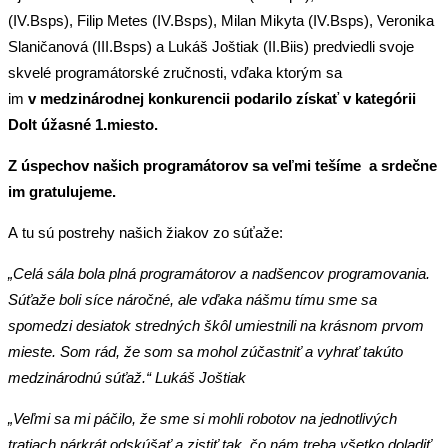
(IV.Bsps), Filip Metes (IV.Bsps), Milan Mikyta (IV.Bsps), Veronika
Slaničanová (III.Bsps) a Lukáš Joštiak (II.Biis) predviedli svoje
skvelé programátorské zručnosti, vďaka ktorým sa
im
v medzinárodnej konkurencii podarilo získať v kategórii
DoIt úžasné 1.miesto.
Z úspechov našich programátorov sa veľmi tešíme a srdečne
im gratulujeme.
A tu sú postrehy našich žiakov zo súťaže:
„Celá sála bola plná programátorov a nadšencov programovania.
Súťaže boli síce náročné, ale vďaka nášmu tímu sme sa
spomedzi desiatok stredných škôl umiestnili na krásnom prvom
mieste. Som rád, že som sa mohol zúčastniť a vyhrať takúto
medzinárodnú súťaž.“ Lukáš Joštiak
„Veľmi sa mi páčilo, že sme si mohli robotov na jednotlivých
tratiach párkrát odskúšať a zistiť tak, čo nám treba všetko doladiť.