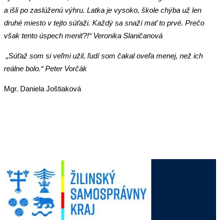
a išli po zaslúženú výhru. Latka je vysoko, škole chýba už len
druhé miesto v tejto súťaži. Každý sa snaží mať to prvé. Prečo
však tento úspech meniť?!“ Veronika Slaničanová
„Súťaž som si veľmi užil, ľudí som čakal oveľa menej, než ich
reálne bolo.“ Peter Vorčák
Mgr. Daniela Joštiaková