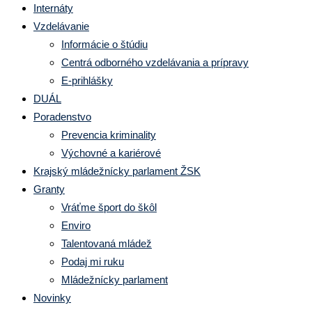
Internáty
Vzdelávanie
Informácie o štúdiu
Centrá odborného vzdelávania a prípravy
E-prihlášky
DUÁL
Poradenstvo
Prevencia kriminality
Výchovné a kariérové
Krajský mládežnícky parlament ŽSK
Granty
Vráťme šport do škôl
Enviro
Talentovaná mládež
Podaj mi ruku
Mládežnícky parlament
Novinky