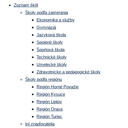
Zoznam škôl
Školy podľa zamerania
Ekonomika a služby
Gymnáziá
Jazyková škola
Spojené školy
Športová škola
Technické školy
Umelecké školy
Zdravotnícke a pedagogické školy
Školy podľa regiónu
Región Horné Považie
Región Kysuce
Región Liptov
Región Orava
Región Turiec
Iní zriaďovatelia