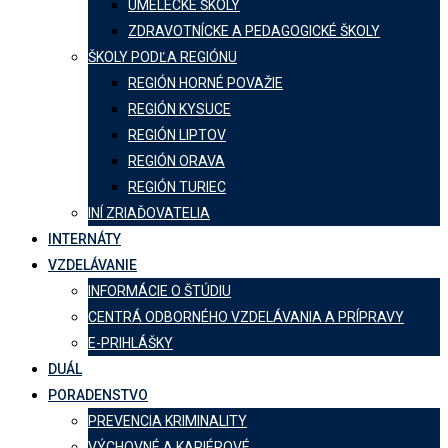
UMELECKÉ ŠKOLY
ZDRAVOTNÍCKE A PEDAGOGICKÉ ŠKOLY
ŠKOLY PODĽA REGIÓNU
REGIÓN HORNÉ POVAŽIE
REGIÓN KYSUCE
REGIÓN LIPTOV
REGIÓN ORAVA
REGIÓN TURIEC
INÍ ZRIAĎOVATELIA
INTERNÁTY
VZDELÁVANIE
INFORMÁCIE O ŠTÚDIU
CENTRÁ ODBORNÉHO VZDELÁVANIA A PRÍPRAVY
E-PRIHLÁŠKY
DUÁL
PORADENSTVO
PREVENCIA KRIMINALITY
VÝCHOVNÉ A KARIÉROVÉ