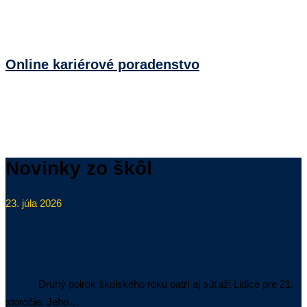
Online kariérové poradenstvo
Novinky zo škôl
23. júla 2026
GVARZA: 21. ročník súťaže Lidice pre 21.
storočie
Druhý polrok školského roku patrí aj súťaži Lidice pre 21.
storočie. Jeho…