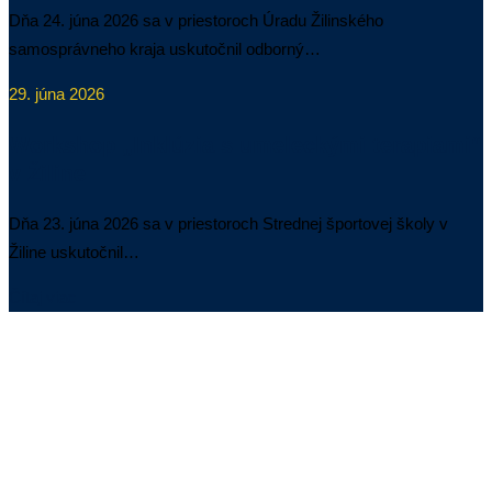
Dňa 24. júna 2026 sa v priestoroch Úradu Žilinského
samosprávneho kraja uskutočnil odborný…
29. júna 2026
Workshop „Inklúzia s umeleckými terapiami“
v Žiline
Dňa 23. júna 2026 sa v priestoroch Strednej športovej školy v
Žiline uskutočnil…
Čítaj viac
Objav a spoznaj sám seba v Talentcentre
Žilina