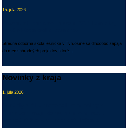
15. júla 2026
Erasmus+ priniesol žiakom SOŠ lesníckej
nové skúsenosti a poznatky
Stredná odborná škola lesnícka v Tvrdošíne sa dlhodobo zapája
do medzinárodných projektov, ktoré…
Čítaj viac
Novinky z kraja
1. júla 2026
Okrúhly stôl k prevencii kriminality v
Žilinskom kraji: dôraz na spoluprácu,
bezpečné školy a praktické riešenia