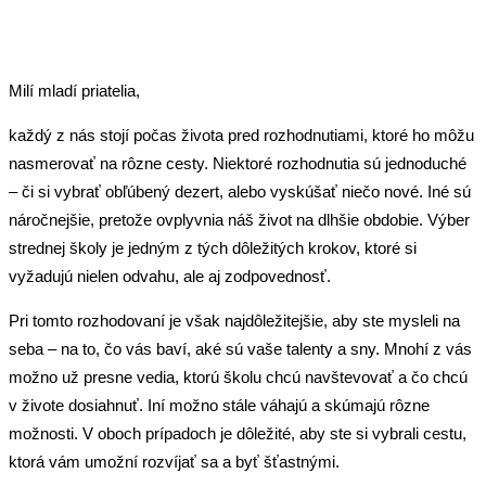
Milí mladí priatelia,
každý z nás stojí počas života pred rozhodnutiami, ktoré ho môžu
nasmerovať na rôzne cesty. Niektoré rozhodnutia sú jednoduché
– či si vybrať obľúbený dezert, alebo vyskúšať niečo nové. Iné sú
náročnejšie, pretože ovplyvnia náš život na dlhšie obdobie. Výber
strednej školy je jedným z tých dôležitých krokov, ktoré si
vyžadujú nielen odvahu, ale aj zodpovednosť.
Pri tomto rozhodovaní je však najdôležitejšie, aby ste mysleli na
seba – na to, čo vás baví, aké sú vaše talenty a sny. Mnohí z vás
možno už presne vedia, ktorú školu chcú navštevovať a čo chcú
v živote dosiahnuť. Iní možno stále váhajú a skúmajú rôzne
možnosti. V oboch prípadoch je dôležité, aby ste si vybrali cestu,
ktorá vám umožní rozvíjať sa a byť šťastnými.