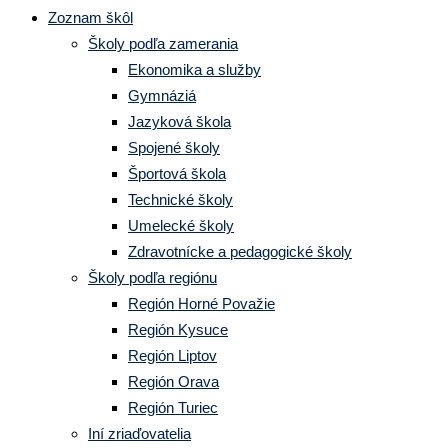
Zoznam škôl
Školy podľa zamerania
Ekonomika a služby
Gymnáziá
Jazyková škola
Spojené školy
Športová škola
Technické školy
Umelecké školy
Zdravotnícke a pedagogické školy
Školy podľa regiónu
Región Horné Považie
Región Kysuce
Región Liptov
Región Orava
Región Turiec
Iní zriaďovatelia