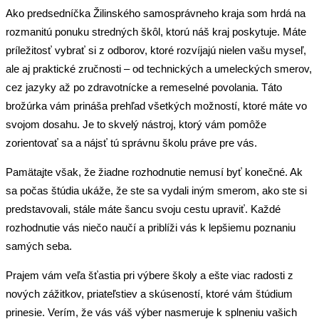
Ako predsedníčka Žilinského samosprávneho kraja som hrdá na
rozmanitú ponuku stredných škôl, ktorú náš kraj poskytuje. Máte
príležitosť vybrať si z odborov, ktoré rozvíjajú nielen vašu myseľ,
ale aj praktické zručnosti – od technických a umeleckých smerov,
cez jazyky až po zdravotnícke a remeselné povolania. Táto
brožúrka vám prináša prehľad všetkých možností, ktoré máte vo
svojom dosahu. Je to skvelý nástroj, ktorý vám pomôže
zorientovať sa a nájsť tú správnu školu práve pre vás.
Pamätajte však, že žiadne rozhodnutie nemusí byť konečné. Ak
sa počas štúdia ukáže, že ste sa vydali iným smerom, ako ste si
predstavovali, stále máte šancu svoju cestu upraviť. Každé
rozhodnutie vás niečo naučí a priblíži vás k lepšiemu poznaniu
samých seba.
Prajem vám veľa šťastia pri výbere školy a ešte viac radosti z
nových zážitkov, priateľstiev a skúseností, ktoré vám štúdium
prinesie. Verím, že vás váš výber nasmeruje k splneniu vašich