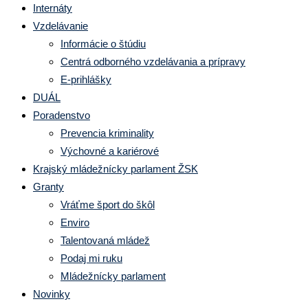
Internáty
Vzdelávanie
Informácie o štúdiu
Centrá odborného vzdelávania a prípravy
E-prihlášky
DUÁL
Poradenstvo
Prevencia kriminality
Výchovné a kariérové
Krajský mládežnícky parlament ŽSK
Granty
Vráťme šport do škôl
Enviro
Talentovaná mládež
Podaj mi ruku
Mládežnícky parlament
Novinky