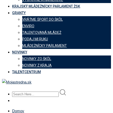
KRAJSKÝ MLÁDEŽNÍCKY PARLAMENT ŽSK
GRANTY
VRÁŤME ŠPORT DO ŠKÔL
ENVIRO
TALENTOVANÁ MLÁDEŽ
PODAJ MI RUKU
MLÁDEŽNÍCKY PARLAMENT
NOVINKY
NOVINKY ZO ŠKÔL
NOVINKY Z KRAJA
TALENTCENTRUM
Domov