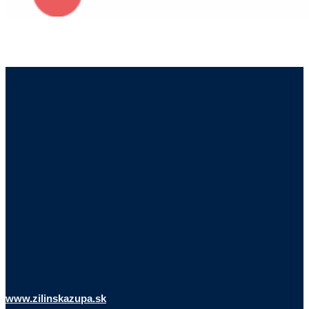
www.zilinskazupa.sk
facebook:
Žilinský Samosprávny Kraj
instagram:
zilinskykraj
flickr:
Žilinská župa
Telefónne čísla