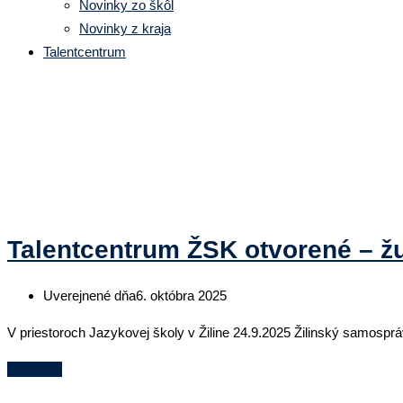
Novinky zo škôl
Novinky z kraja
Talentcentrum
Kategória:
Nadácia Kia
Talentcentrum ŽSK otvorené – ž
Uverejnené dňa
6. októbra 2025
V priestoroch Jazykovej školy v Žiline 24.9.2025 Žilinský samosprá
Čítaj viac