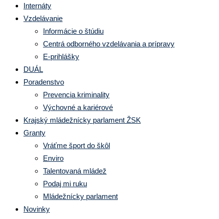
Internáty
Vzdelávanie
Informácie o štúdiu
Centrá odborného vzdelávania a prípravy
E-prihlášky
DUÁL
Poradenstvo
Prevencia kriminality
Výchovné a kariérové
Krajský mládežnícky parlament ŽSK
Granty
Vráťme šport do škôl
Enviro
Talentovaná mládež
Podaj mi ruku
Mládežnícky parlament
Novinky