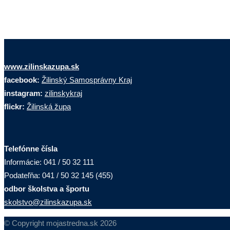
www.zilinskazupa.sk
facebook:
Žilinský Samosprávny Kraj
instagram:
zilinskykraj
flickr:
Žilinská župa
Telefónne čísla
Informácie: 041 / 50 32 111
Podateľňa: 041 / 50 32 145 (455)
odbor školstva a športu
skolstvo@zilinskazupa.sk
© Copyright mojastredna.sk 2026