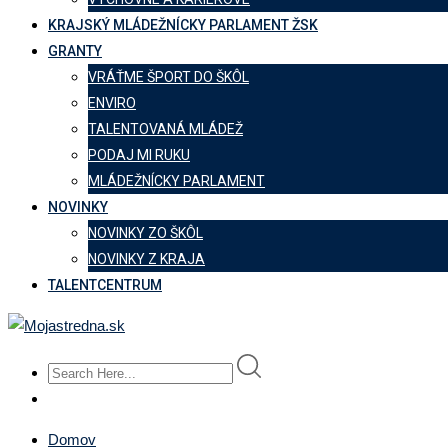
KRAJSKÝ MLÁDEŽNÍCKY PARLAMENT ŽSK
GRANTY
VRÁŤME ŠPORT DO ŠKÔL
ENVIRO
TALENTOVANÁ MLÁDEŽ
PODAJ MI RUKU
MLÁDEŽNÍCKY PARLAMENT
NOVINKY
NOVINKY ZO ŠKÔL
NOVINKY Z KRAJA
TALENTCENTRUM
Domov