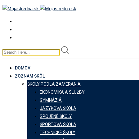
Skip
to
content
DOMOV
ZOZNAM ŠKÔL
ŠKOLY PODĽA ZAMERANIA
EKONOMIKA A SLUŽBY
GYMNÁZIÁ
JAZYKOVÁ ŠKOLA
SPOJENÉ ŠKOLY
ŠPORTOVÁ ŠKOLA
TECHNICKÉ ŠKOLY