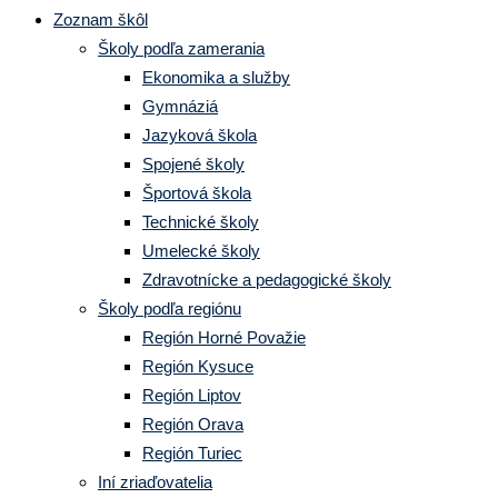
Zoznam škôl
Školy podľa zamerania
Ekonomika a služby
Gymnáziá
Jazyková škola
Spojené školy
Športová škola
Technické školy
Umelecké školy
Zdravotnícke a pedagogické školy
Školy podľa regiónu
Región Horné Považie
Región Kysuce
Región Liptov
Región Orava
Región Turiec
Iní zriaďovatelia