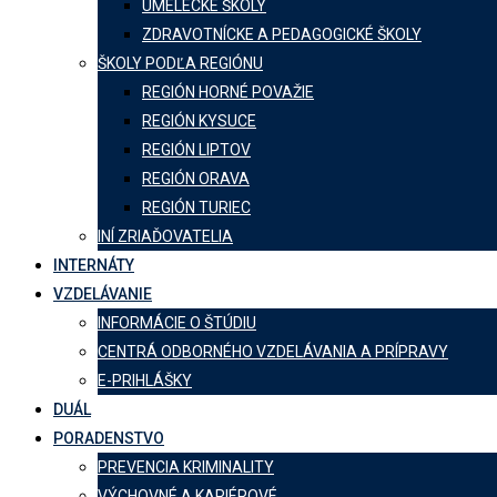
UMELECKÉ ŠKOLY
ZDRAVOTNÍCKE A PEDAGOGICKÉ ŠKOLY
ŠKOLY PODĽA REGIÓNU
REGIÓN HORNÉ POVAŽIE
REGIÓN KYSUCE
REGIÓN LIPTOV
REGIÓN ORAVA
REGIÓN TURIEC
INÍ ZRIAĎOVATELIA
INTERNÁTY
VZDELÁVANIE
INFORMÁCIE O ŠTÚDIU
CENTRÁ ODBORNÉHO VZDELÁVANIA A PRÍPRAVY
E-PRIHLÁŠKY
DUÁL
PORADENSTVO
PREVENCIA KRIMINALITY
VÝCHOVNÉ A KARIÉROVÉ