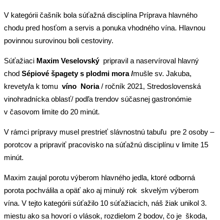
V kategórii čašník bola súťažná disciplína Príprava hlavného
chodu pred hosťom a servis a ponuka vhodného vína. Hlavnou
povinnou surovinou boli cestoviny.
Súťažiaci
Maxim Veselovský
pripravil a naservíroval hlavný
chod
Sépiové špagety s plodmi mora /
mušle sv. Jakuba,
krevety
/
a k tomu
víno Noria
/ ročník 2021, Stredoslovenská
vinohradnícka oblasť/ podľa trendov súčasnej gastronómie
v časovom limite do 20 minút.
V rámci prípravy musel prestrieť slávnostnú tabuľu pre 2 osoby –
porotcov a pripraviť pracovisko na súťažnú disciplínu v limite 15
minút.
Maxim zaujal porotu výberom hlavného jedla, ktoré odborná
porota pochválila a opäť ako aj minulý rok skvelým výberom
vína. V tejto kategórii súťažilo 10 súťažiacich, náš žiak unikol 3.
miestu ako sa hovorí o vlások, rozdielom 2 bodov, čo je škoda,