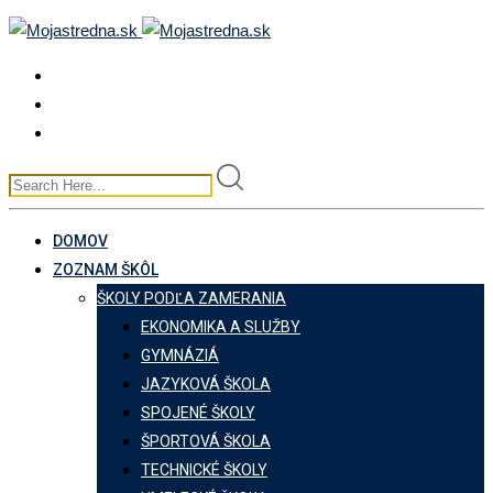
Skip
to
content
DOMOV
ZOZNAM ŠKÔL
ŠKOLY PODĽA ZAMERANIA
EKONOMIKA A SLUŽBY
GYMNÁZIÁ
JAZYKOVÁ ŠKOLA
SPOJENÉ ŠKOLY
ŠPORTOVÁ ŠKOLA
TECHNICKÉ ŠKOLY