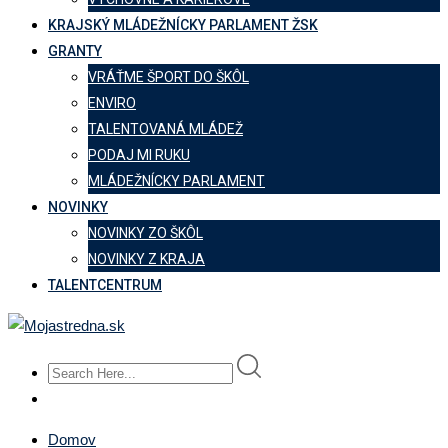
KRAJSKÝ MLÁDEŽNÍCKY PARLAMENT ŽSK
GRANTY
VRÁŤME ŠPORT DO ŠKÔL
ENVIRO
TALENTOVANÁ MLÁDEŽ
PODAJ MI RUKU
MLÁDEŽNÍCKY PARLAMENT
NOVINKY
NOVINKY ZO ŠKÔL
NOVINKY Z KRAJA
TALENTCENTRUM
Domov