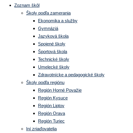
Zoznam škôl
Školy podľa zamerania
Ekonomika a služby
Gymnáziá
Jazyková škola
Spojené školy
Športová škola
Technické školy
Umelecké školy
Zdravotnícke a pedagogické školy
Školy podľa regiónu
Región Horné Považie
Región Kysuce
Región Liptov
Región Orava
Región Turiec
Iní zriaďovatelia