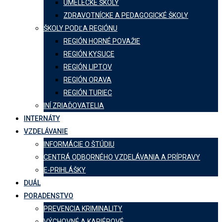
UMELECKÉ ŠKOLY
ZDRAVOTNÍCKE A PEDAGOGICKÉ ŠKOLY
ŠKOLY PODĽA REGIÓNU
REGIÓN HORNÉ POVAŽIE
REGIÓN KYSUCE
REGIÓN LIPTOV
REGIÓN ORAVA
REGIÓN TURIEC
INÍ ZRIAĎOVATELIA
INTERNÁTY
VZDELÁVANIE
INFORMÁCIE O ŠTÚDIU
CENTRÁ ODBORNÉHO VZDELÁVANIA A PRÍPRAVY
E-PRIHLÁŠKY
DUÁL
PORADENSTVO
PREVENCIA KRIMINALITY
VÝCHOVNÉ A KARIÉROVÉ