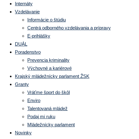
Internáty
Vzdelávanie
Informácie o štúdiu
Centrá odborného vzdelávania a prípravy
E-prihlášky
DUÁL
Poradenstvo
Prevencia kriminality
Výchovné a kariérové
Krajský mládežnícky parlament ŽSK
Granty
Vráťme šport do škôl
Enviro
Talentovaná mládež
Podaj mi ruku
Mládežnícky parlament
Novinky