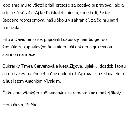
lebo sme mu to všetci priali, pretože sa poctivo pripravoval, ale aj
o tom sú súťaže. Aj keď získal 4. miesto, sme hrdí, že tak
úspešne reprezentoval našu školu v zahraničí, za čo mu patrí
pochvala.
Filip a Dávid tento rok pripravili Lososový hamburger so
špenátom, kapustovým šalatátom, oštiepkom a grilovanou
slaninou na mede.
Cukrárky Timea Červeňová a Iveta Žigová, upiekli, dozdobili tortu
a cup cakes na tému 4 ročné obdobia. Inšpirovali sa skladateľom
a huslistom Antoniom Vivaldim.
Ďakujeme všetkým zúčastneným za reprezentáciu našej školy.
Hrabušová, Pečko