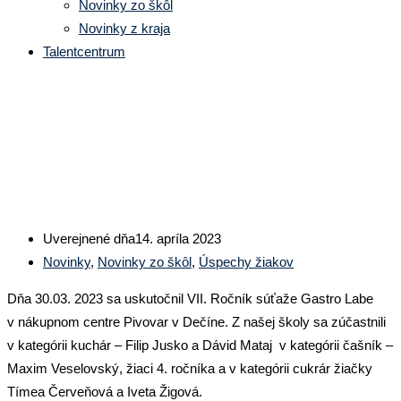
Novinky zo škôl
Novinky z kraja
Talentcentrum
Gastro Labe 7. ročník
Uverejnené dňa
14. apríla 2023
Novinky
,
Novinky zo škôl
,
Úspechy žiakov
Dňa 30.03. 2023 sa uskutočnil VII. Ročník súťaže Gastro Labe
v nákupnom centre Pivovar v Dečíne. Z našej školy sa zúčastnili
v kategórii kuchár – Filip Jusko a Dávid Mataj v kategórii čašník –
Maxim Veselovský, žiaci 4. ročníka a v kategórii cukrár žiačky
Tímea Červeňová a Iveta Žigová.