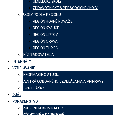
UMELECKÉ ŠKOLY
ZDRAVOTNÍCKE A PEDAGOGICKÉ ŠKOLY
ŠKOLY PODĽA REGIÓNU
REGIÓN HORNÉ POVAŽIE
REGIÓN KYSUCE
REGIÓN LIPTOV
REGIÓN ORAVA
REGIÓN TURIEC
INÍ ZRIAĎOVATELIA
INTERNÁTY
VZDELÁVANIE
INFORMÁCIE O ŠTÚDIU
CENTRÁ ODBORNÉHO VZDELÁVANIA A PRÍPRAVY
E-PRIHLÁŠKY
DUÁL
PORADENSTVO
PREVENCIA KRIMINALITY
VÝCHOVNÉ A KARIÉROVÉ