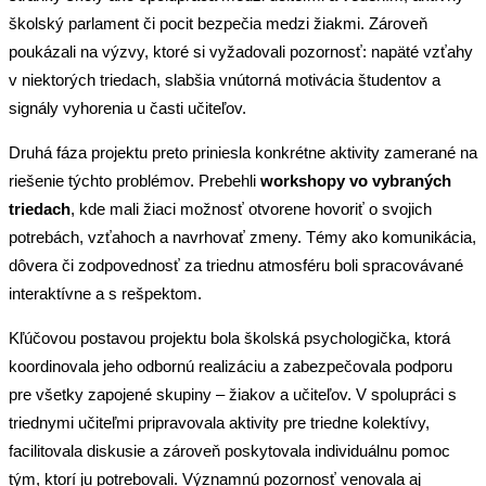
školský parlament či pocit bezpečia medzi žiakmi. Zároveň
poukázali na výzvy, ktoré si vyžadovali pozornosť: napäté vzťahy
v niektorých triedach, slabšia vnútorná motivácia študentov a
signály vyhorenia u časti učiteľov.
Druhá fáza projektu preto priniesla konkrétne aktivity zamerané na
riešenie týchto problémov. Prebehli
workshopy vo vybraných
triedach
, kde mali žiaci možnosť otvorene hovoriť o svojich
potrebách, vzťahoch a navrhovať zmeny. Témy ako komunikácia,
dôvera či zodpovednosť za triednu atmosféru boli spracovávané
interaktívne a s rešpektom.
Kľúčovou postavou projektu bola školská psychologička, ktorá
koordinovala jeho odbornú realizáciu a zabezpečovala podporu
pre všetky zapojené skupiny – žiakov a učiteľov. V spolupráci s
triednymi učiteľmi pripravovala aktivity pre triedne kolektívy,
facilitovala diskusie a zároveň poskytovala individuálnu pomoc
tým, ktorí ju potrebovali. Významnú pozornosť venovala aj