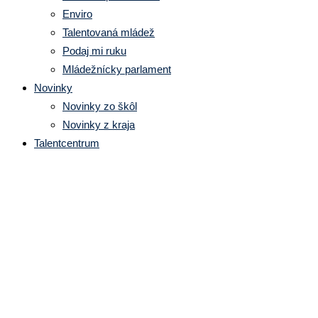
Enviro
Talentovaná mládež
Podaj mi ruku
Mládežnícky parlament
Novinky
Novinky zo škôl
Novinky z kraja
Talentcentrum
Obchodná akadémia Martin:
Spolu k pohode – Wellbeing a
vzťahy v škole