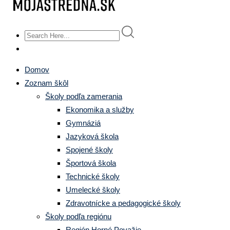
Domov
Zoznam škôl
Školy podľa zamerania
Ekonomika a služby
Gymnáziá
Jazyková škola
Spojené školy
Športová škola
Technické školy
Umelecké školy
Zdravotnícke a pedagogické školy
Školy podľa regiónu
Región Horné Považie