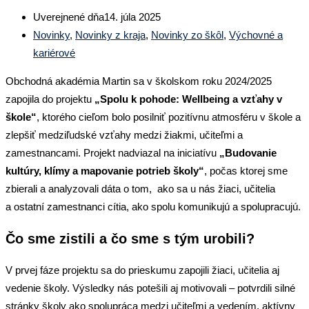
Uverejnené dňa
14. júla 2025
Novinky
,
Novinky z kraja
,
Novinky zo škôl
,
Výchovné a
kariérové
Obchodná akadémia Martin sa v školskom roku 2024/2025
zapojila do projektu
„Spolu k pohode: Wellbeing a vzťahy v
škole
“
, ktorého cieľom bolo posilniť pozitívnu atmosféru v škole a
zlepšiť medziľudské vzťahy medzi žiakmi, učiteľmi a
zamestnancami. Projekt nadviazal na iniciatívu
„Budovanie
kultúry, klímy a mapovanie potrieb školy
“
, počas ktorej sme
zbierali a analyzovali dáta o tom, ako sa u nás žiaci, učitelia
a ostatní zamestnanci cítia, ako spolu komunikujú a spolupracujú.
Čo sme zistili a čo sme s tým urobili?
V prvej fáze projektu sa do prieskumu zapojili žiaci, učitelia aj
vedenie školy. Výsledky nás potešili aj motivovali – potvrdili silné
stránky školy ako spolupráca medzi učiteľmi a vedením, aktívny