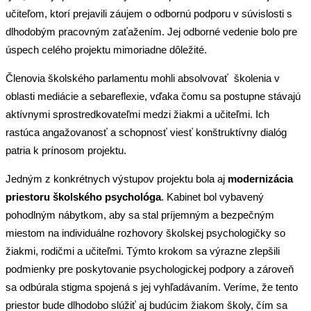
učiteľom, ktorí prejavili záujem o odbornú podporu v súvislosti s
dlhodobým pracovným zaťažením. Jej odborné vedenie bolo pre
úspech celého projektu mimoriadne dôležité.
Členovia školského parlamentu mohli absolvovať školenia v
oblasti mediácie a sebareflexie, vďaka čomu sa postupne stávajú
aktívnymi sprostredkovateľmi medzi žiakmi a učiteľmi. Ich
rastúca angažovanosť a schopnosť viesť konštruktívny dialóg
patria k prínosom projektu.
Jedným z konkrétnych výstupov projektu bola aj
modernizácia
priestoru školského psychológa
. Kabinet bol vybavený
pohodlným nábytkom, aby sa stal príjemným a bezpečným
miestom na individuálne rozhovory školskej psychologičky so
žiakmi, rodičmi a učiteľmi. Týmto krokom sa výrazne zlepšili
podmienky pre poskytovanie psychologickej podpory a zároveň
sa odbúrala stigma spojená s jej vyhľadávaním. Veríme, že tento
priestor bude dlhodobo slúžiť aj budúcim žiakom školy, čím sa