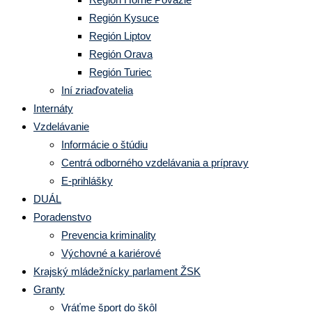
Región Kysuce
Región Liptov
Región Orava
Región Turiec
Iní zriaďovatelia
Internáty
Vzdelávanie
Informácie o štúdiu
Centrá odborného vzdelávania a prípravy
E-prihlášky
DUÁL
Poradenstvo
Prevencia kriminality
Výchovné a kariérové
Krajský mládežnícky parlament ŽSK
Granty
Vráťme šport do škôl