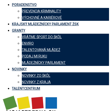
PORADENSTVO
PREVENCIA KRIMINALITY
VÝCHOVNÉ A KARIÉROVÉ
KRAJSKÝ MLÁDEŽNÍCKY PARLAMENT ŽSK
GRANTY
VRÁŤME ŠPORT DO ŠKÔL
ENVIRO
TALENTOVANÁ MLÁDEŽ
PODAJ MI RUKU
MLÁDEŽNÍCKY PARLAMENT
NOVINKY
NOVINKY ZO ŠKÔL
NOVINKY Z KRAJA
TALENTCENTRUM