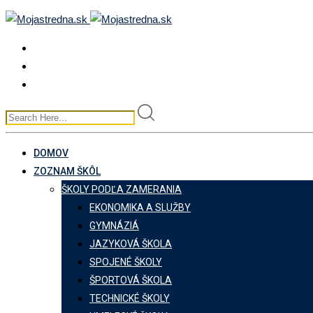
Skip
to
content
DOMOV
ZOZNAM ŠKÔL
ŠKOLY PODĽA ZAMERANIA
EKONOMIKA A SLUŽBY
GYMNÁZIÁ
JAZYKOVÁ ŠKOLA
SPOJENÉ ŠKOLY
ŠPORTOVÁ ŠKOLA
TECHNICKÉ ŠKOLY