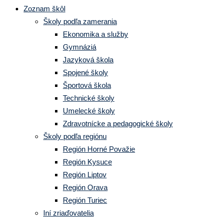
Zoznam škôl
Školy podľa zamerania
Ekonomika a služby
Gymnáziá
Jazyková škola
Spojené školy
Športová škola
Technické školy
Umelecké školy
Zdravotnícke a pedagogické školy
Školy podľa regiónu
Región Horné Považie
Región Kysuce
Región Liptov
Región Orava
Región Turiec
Iní zriaďovatelia