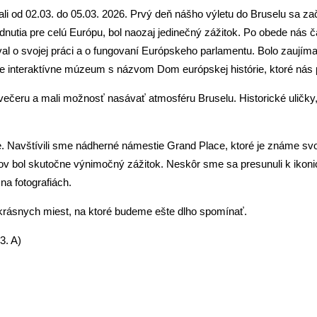
i od 02.03. do 05.03. 2026. Prvý deň nášho výletu do Bruselu sa 
odnutia pre celú Európu, bol naozaj jedinečný zážitok. Po obede nás
svojej práci a o fungovaní Európskeho parlamentu. Bolo zaujímavé n
tne interaktívne múzeum s názvom Dom európskej histórie, ktoré ná
večeru a mali možnosť nasávať atmosféru Bruselu. Historické uličky,
Navštívili sme nádherné námestie Grand Place, ktoré je známe svojo
ov bol skutočne výnimočný zážitok. Neskôr sme sa presunuli k ikon
na fotografiách.
a krásnych miest, na ktoré budeme ešte dlho spomínať.
3. A)