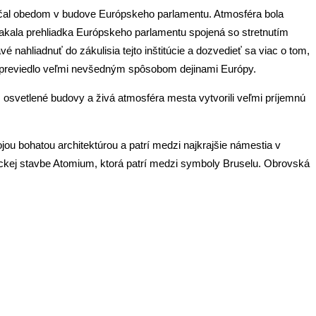
začal obedom v budove Európskeho parlamentu. Atmosféra bola
 čakala prehliadka Európskeho parlamentu spojená so stretnutím
ahliadnuť do zákulisia tejto inštitúcie a dozvedieť sa viac o tom,
s previedlo veľmi nevšedným spôsobom dejinami Európy.
 osvetlené budovy a živá atmosféra mesta vytvorili veľmi príjemnú
u bohatou architektúrou a patrí medzi najkrajšie námestia v
ickej stavbe Atomium, ktorá patrí medzi symboly Bruselu. Obrovská