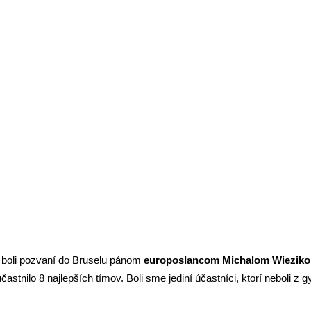
všteva Európskeho parlamentu v 
boli pozvaní do Bruselu pánom
europoslancom
Michalom Wiezik
účastnilo 8 najlepších tímov. Boli sme jediní účastníci, ktorí neboli