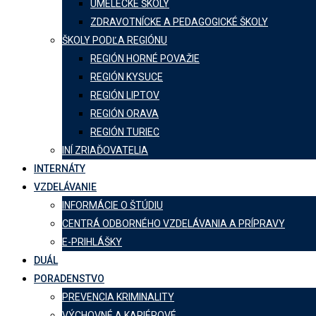
UMELECKÉ ŠKOLY
ZDRAVOTNÍCKE A PEDAGOGICKÉ ŠKOLY
ŠKOLY PODĽA REGIÓNU
REGIÓN HORNÉ POVAŽIE
REGIÓN KYSUCE
REGIÓN LIPTOV
REGIÓN ORAVA
REGIÓN TURIEC
INÍ ZRIAĎOVATELIA
INTERNÁTY
VZDELÁVANIE
INFORMÁCIE O ŠTÚDIU
CENTRÁ ODBORNÉHO VZDELÁVANIA A PRÍPRAVY
E-PRIHLÁŠKY
DUÁL
PORADENSTVO
PREVENCIA KRIMINALITY
VÝCHOVNÉ A KARIÉROVÉ