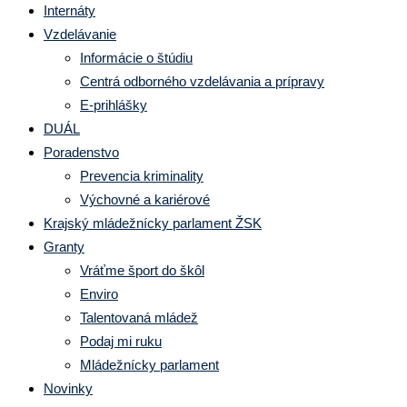
Internáty
Vzdelávanie
Informácie o štúdiu
Centrá odborného vzdelávania a prípravy
E-prihlášky
DUÁL
Poradenstvo
Prevencia kriminality
Výchovné a kariérové
Krajský mládežnícky parlament ŽSK
Granty
Vráťme šport do škôl
Enviro
Talentovaná mládež
Podaj mi ruku
Mládežnícky parlament
Novinky