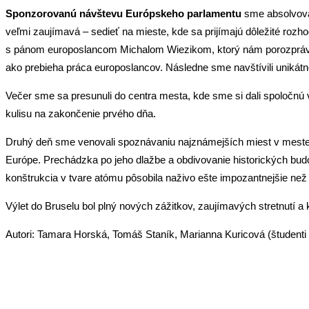
Sponzorovanú návštevu Európskeho parlamentu
sme absolvoval
veľmi zaujímavá – sedieť na mieste, kde sa prijímajú dôležité rozh
s pánom europoslancom Michalom Wiezikom, ktorý nám porozprával o 
ako prebieha práca europoslancov. Následne sme navštívili uniká
Večer sme sa presunuli do centra mesta, kde sme si dali spoločnú 
kulisu na zakončenie prvého dňa.
Druhý deň sme venovali spoznávaniu najznámejších miest v meste. 
Európe. Prechádzka po jeho dlažbe a obdivovanie historických bud
konštrukcia v tvare atómu pôsobila naživo ešte impozantnejšie než 
Výlet do Bruselu bol plný nových zážitkov, zaujímavých stretnutí 
Autori: Tamara Horská, Tomáš Staník, Marianna Kuricová (študenti 