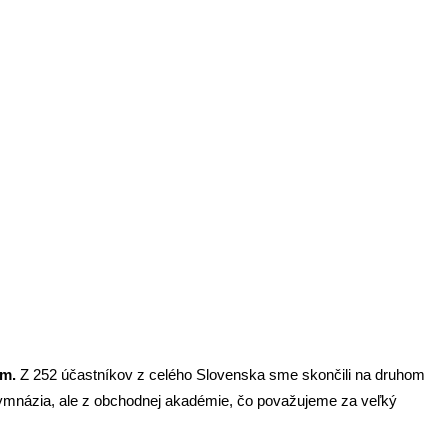
Bruseli
om.
Z 252 účastníkov z celého Slovenska sme skončili na druhom
 z gymnázia, ale z obchodnej akadémie, čo považujeme za veľký