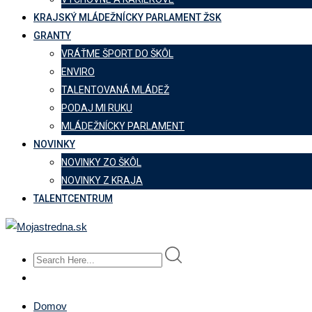
KRAJSKÝ MLÁDEŽNÍCKY PARLAMENT ŽSK
GRANTY
VRÁŤME ŠPORT DO ŠKÔL
ENVIRO
TALENTOVANÁ MLÁDEŽ
PODAJ MI RUKU
MLÁDEŽNÍCKY PARLAMENT
NOVINKY
NOVINKY ZO ŠKÔL
NOVINKY Z KRAJA
TALENTCENTRUM
Domov