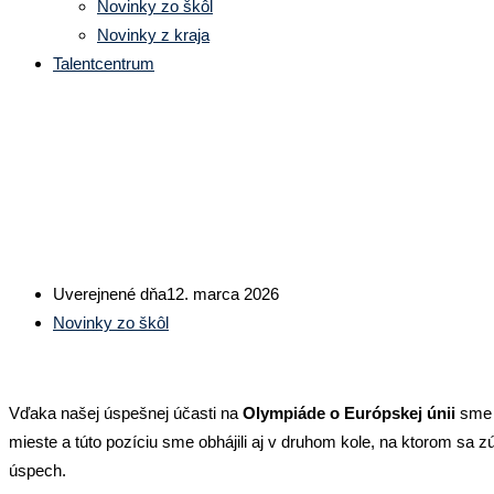
Novinky zo škôl
Novinky z kraja
Talentcentrum
Obchodná akadémia v Čadci: Ná
Uverejnené dňa
12. marca 2026
Novinky zo škôl
Vďaka našej úspešnej účasti na
Olympiáde o Európskej únii
sme 
mieste a túto pozíciu sme obhájili aj v druhom kole, na ktorom sa z
úspech.