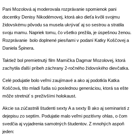
Pani Mozolová aj moderovala rozprávanie spomienok pani
docentky Denisy Nikodémovej, ktorá ako dieťa kvôli svojmu
židovskému pôvodu sa musela ukrývať aj so sestrou a stratila
svoju mamu. Napriek tomu, čo všetko prežila, je úspešnou ženou.
Rozprávanie bolo doplnené piesňami v podaní Katky Koščovej a
Daniela Špinera.
Taktiež bol premietnutý film Mamička Dagmar Mozolovej, ktorá
zachytila ďalší príbeh záchrany 2-ročného židovského dievčatka.
Celé podujatie bolo veľmi zaujímavé a ako aj podotkla Katka
Koščová, títo mladí ľudia sú poslednou generáciou, ktorá sa ešte
môže stretnúť s preživšími holokaust.
Akcie sa zúčastnili študenti sexty A a sexty B ako aj seminaristi z
dejepisu zo septím. Podujatie malo veľmi pozitívny ohlas, o čom
svedčia aj vyjadrenia samotných študentov. Z mnohých aspoň
jeden: