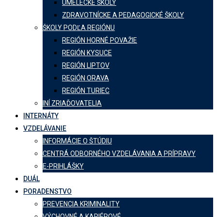
UMELECKÉ ŠKOLY
ZDRAVOTNÍCKE A PEDAGOGICKÉ ŠKOLY
ŠKOLY PODĽA REGIÓNU
REGIÓN HORNÉ POVAŽIE
REGIÓN KYSUCE
REGIÓN LIPTOV
REGIÓN ORAVA
REGIÓN TURIEC
INÍ ZRIAĎOVATELIA
INTERNÁTY
VZDELÁVANIE
INFORMÁCIE O ŠTÚDIU
CENTRÁ ODBORNÉHO VZDELÁVANIA A PRÍPRAVY
E-PRIHLÁŠKY
DUÁL
PORADENSTVO
PREVENCIA KRIMINALITY
VÝCHOVNÉ A KARIÉROVÉ