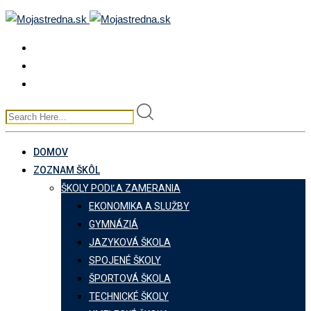
Skip
to
content
DOMOV
ZOZNAM ŠKÔL
ŠKOLY PODĽA ZAMERANIA
EKONOMIKA A SLUŽBY
GYMNÁZIÁ
JAZYKOVÁ ŠKOLA
SPOJENÉ ŠKOLY
ŠPORTOVÁ ŠKOLA
TECHNICKÉ ŠKOLY