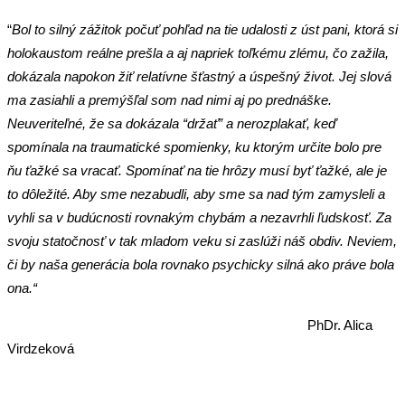
“
Bol to silný zážitok počuť pohľad na tie udalosti z úst pani, ktorá si
holokaustom reálne prešla a aj napriek toľkému zlému, čo zažila,
dokázala napokon žiť relatívne šťastný a úspešný život. Jej slová
ma zasiahli a premýšľal som nad nimi aj po prednáške.
Neuveriteľné, že sa dokázala “držať” a nerozplakať, keď
spomínala na traumatické spomienky, ku ktorým určite bolo pre
ňu ťažké sa vracať. Spomínať na tie hrôzy musí byť ťažké, ale je
to dôležité. Aby sme nezabudli, aby sme sa nad tým zamysleli a
vyhli sa v budúcnosti rovnakým chybám a nezavrhli ľudskosť. Za
svoju statočnosť v tak mladom veku si zaslúži náš obdiv. Neviem,
či by naša generácia bola rovnako psychicky silná ako práve bola
ona.“
PhDr. Alica
Virdzeková