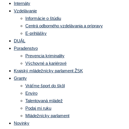
Internáty
Vzdelávanie
Informácie o štúdiu
Centrá odborného vzdelávania a prípravy
E-prihlášky
DUÁL
Poradenstvo
Prevencia kriminality
Výchovné a kariérové
Krajský mládežnícky parlament ŽSK
Granty
Vráťme šport do škôl
Enviro
Talentovaná mládež
Podaj mi ruku
Mládežnícky parlament
Novinky