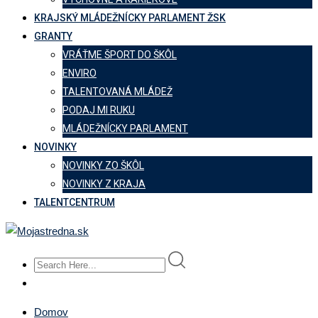
KRAJSKÝ MLÁDEŽNÍCKY PARLAMENT ŽSK
GRANTY
VRÁŤME ŠPORT DO ŠKÔL
ENVIRO
TALENTOVANÁ MLÁDEŽ
PODAJ MI RUKU
MLÁDEŽNÍCKY PARLAMENT
NOVINKY
NOVINKY ZO ŠKÔL
NOVINKY Z KRAJA
TALENTCENTRUM
Domov