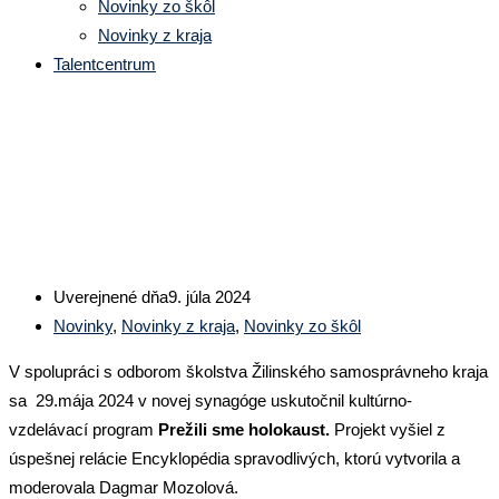
Novinky zo škôl
Novinky z kraja
Talentcentrum
Prežili sme holokaust
Uverejnené dňa
9. júla 2024
Novinky
,
Novinky z kraja
,
Novinky zo škôl
V spolupráci s odborom školstva Žilinského samosprávneho kraja
sa 29.mája 2024 v novej synagóge uskutočnil kultúrno-
vzdelávací program
Prežili sme holokaust.
Projekt vyšiel z
úspešnej relácie Encyklopédia spravodlivých, ktorú vytvorila a
moderovala Dagmar Mozolová.