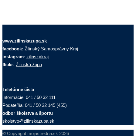
www.zilinskazupa.sk
facebook:
Žilinský Samosprávny Kraj
instagram:
zilinskykraj
flickr:
Žilinská župa
Telefónne čísla
Informácie: 041 / 50 32 111
Podateľňa: 041 / 50 32 145 (455)
odbor školstva a športu
skolstvo@zilinskazupa.sk
© Copyright mojastredna.sk 2026