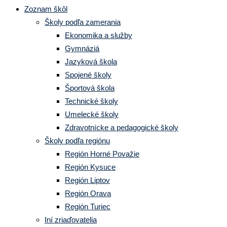
Zoznam škôl
Školy podľa zamerania
Ekonomika a služby
Gymnáziá
Jazyková škola
Spojené školy
Športová škola
Technické školy
Umelecké školy
Zdravotnícke a pedagogické školy
Školy podľa regiónu
Región Horné Považie
Región Kysuce
Región Liptov
Región Orava
Región Turiec
Iní zriaďovatelia