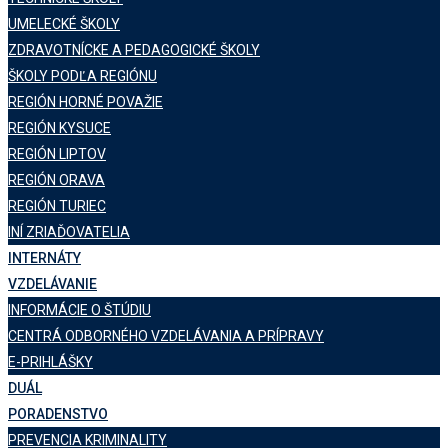
UMELECKÉ ŠKOLY
ZDRAVOTNÍCKE A PEDAGOGICKÉ ŠKOLY
ŠKOLY PODĽA REGIÓNU
REGIÓN HORNÉ POVAŽIE
REGIÓN KYSUCE
REGIÓN LIPTOV
REGIÓN ORAVA
REGIÓN TURIEC
INÍ ZRIAĎOVATELIA
INTERNÁTY
VZDELÁVANIE
INFORMÁCIE O ŠTÚDIU
CENTRÁ ODBORNÉHO VZDELÁVANIA A PRÍPRAVY
E-PRIHLÁŠKY
DUÁL
PORADENSTVO
PREVENCIA KRIMINALITY