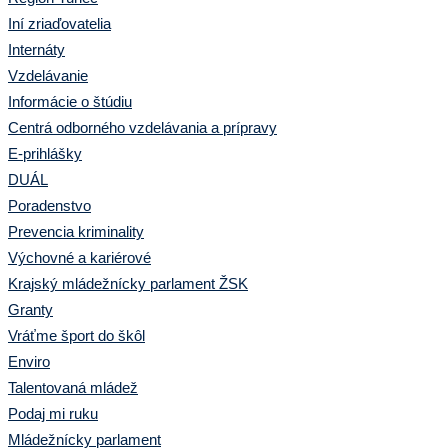
Iní zriaďovatelia
Internáty
Vzdelávanie
Informácie o štúdiu
Centrá odborného vzdelávania a prípravy
E-prihlášky
DUÁL
Poradenstvo
Prevencia kriminality
Výchovné a kariérové
Krajský mládežnícky parlament ŽSK
Granty
Vráťme šport do škôl
Enviro
Talentovaná mládež
Podaj mi ruku
Mládežnícky parlament