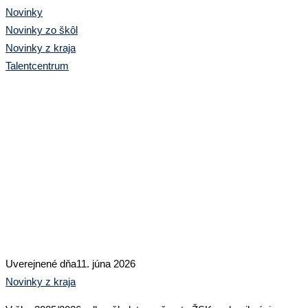
Novinky
Novinky zo škôl
Novinky z kraja
Talentcentrum
Slávnostné vyhodnotenie
projektov žiakov stredných škôl
v spolupráci s doktorandmi
FPEDAS
Uverejnené dňa
11. júna 2026
Novinky z kraja