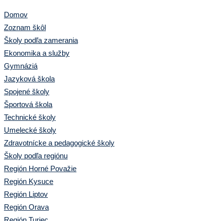
Domov
Zoznam škôl
Školy podľa zamerania
Ekonomika a služby
Gymnáziá
Jazyková škola
Spojené školy
Športová škola
Technické školy
Umelecké školy
Zdravotnícke a pedagogické školy
Školy podľa regiónu
Región Horné Považie
Región Kysuce
Región Liptov
Región Orava
Región Turiec