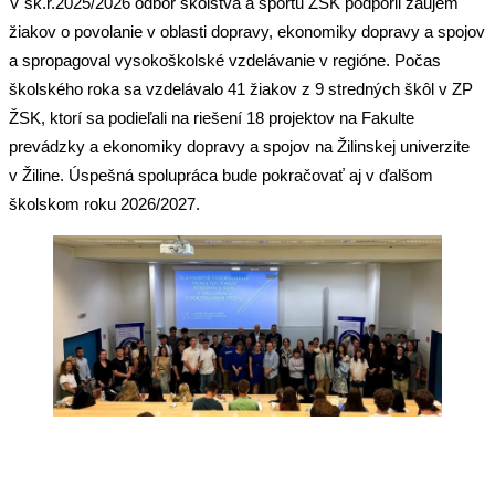
V šk.r.2025/2026 odbor školstva a športu ŽSK podporil záujem
žiakov o povolanie v oblasti dopravy, ekonomiky dopravy a spojov
a spropagoval vysokoškolské vzdelávanie v regióne. Počas
školského roka sa vzdelávalo 41 žiakov z 9 stredných škôl v ZP
ŽSK, ktorí sa podieľali na riešení 18 projektov na Fakulte
prevádzky a ekonomiky dopravy a spojov na Žilinskej univerzite
v Žiline. Úspešná spolupráca bude pokračovať aj v ďalšom
školskom roku 2026/2027.