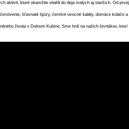
ých aktivít, ktoré okamžite vtiahli do deja malých aj starších. Od prve
čerstvenie, šťavnaté špízy, čerstvé ovocné šaláty, domáce koláče a
nitného života v Dolnom Kubíne. Sme hrdí na našich štvrtákov, ktorí 