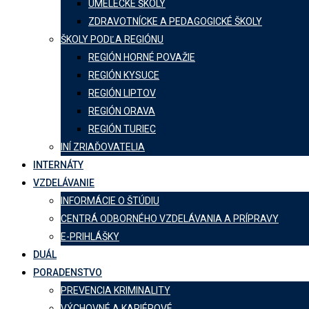
UMELECKÉ ŠKOLY
ZDRAVOTNÍCKE A PEDAGOGICKÉ ŠKOLY
ŠKOLY PODĽA REGIÓNU
REGIÓN HORNÉ POVAŽIE
REGIÓN KYSUCE
REGIÓN LIPTOV
REGIÓN ORAVA
REGIÓN TURIEC
INÍ ZRIAĎOVATELIA
INTERNÁTY
VZDELÁVANIE
INFORMÁCIE O ŠTÚDIU
CENTRÁ ODBORNÉHO VZDELÁVANIA A PRÍPRAVY
E-PRIHLÁŠKY
DUÁL
PORADENSTVO
PREVENCIA KRIMINALITY
VÝCHOVNÉ A KARIÉROVÉ