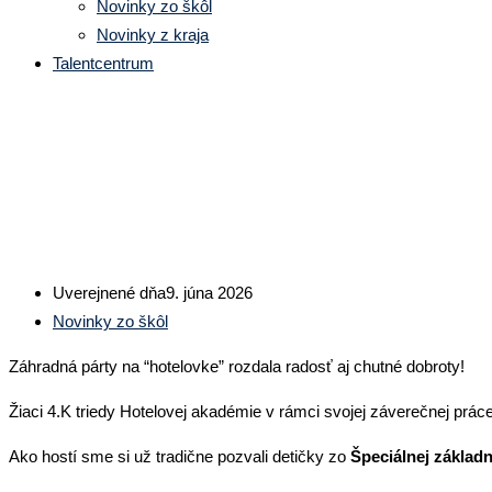
Novinky zo škôl
Novinky z kraja
Talentcentrum
SOŠ OaS DK: Záhradná párty – 
Uverejnené dňa
9. júna 2026
Novinky zo škôl
Záhradná párty na “hotelovke” rozdala radosť aj chutné dobroty!
Žiaci 4.K triedy Hotelovej akadémie v rámci svojej záverečnej práce
Ako hostí sme si už tradične pozvali detičky zo
Špeciálnej základn