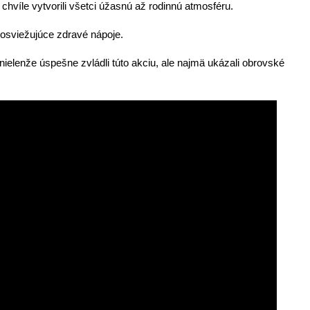
j chvíle vytvorili všetci úžasnú až rodinnú atmosféru.
 osviežujúce zdravé nápoje.
nielenže úspešne zvládli túto akciu, ale najmä ukázali obrovské