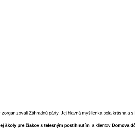
spájame generácie
 zorganizovali Záhradnú párty. Jej hlavná myšlienka bola krásna a si
ej školy pre žiakov s telesným postihnutím
a klientov
Domova dô