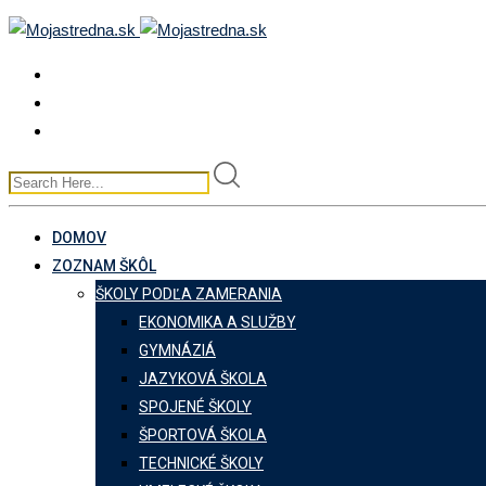
Skip
to
content
DOMOV
ZOZNAM ŠKÔL
ŠKOLY PODĽA ZAMERANIA
EKONOMIKA A SLUŽBY
GYMNÁZIÁ
JAZYKOVÁ ŠKOLA
SPOJENÉ ŠKOLY
ŠPORTOVÁ ŠKOLA
TECHNICKÉ ŠKOLY