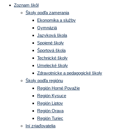
Zoznam škôl
Školy podľa zamerania
Ekonomika a služby
Gymnáziá
Jazyková škola
Spojené školy
Športová škola
Technické školy
Umelecké školy
Zdravotnícke a pedagogické školy
Školy podľa regiónu
Región Horné Považie
Región Kysuce
Región Liptov
Región Orava
Región Turiec
Iní zriaďovatelia