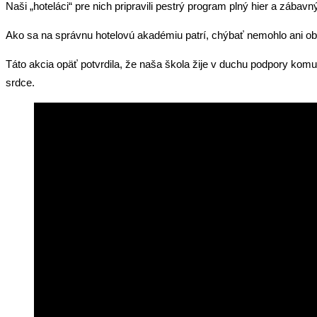
Naši „hoteláci“ pre nich pripravili pestrý program plný hier a zábavn
Ako sa na správnu hotelovú akadémiu patrí, chýbať nemohlo ani ob
Táto akcia opäť potvrdila, že naša škola žije v duchu podpory komu
srdce.