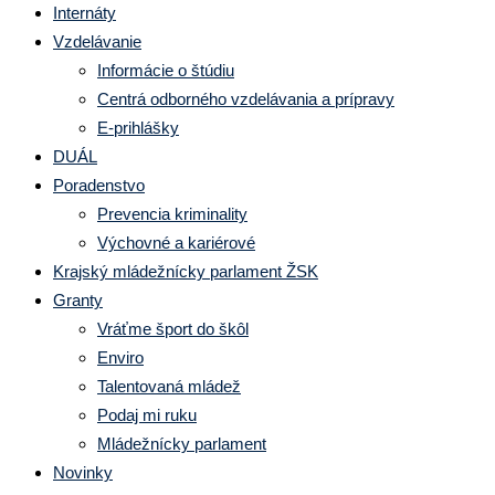
Internáty
Vzdelávanie
Informácie o štúdiu
Centrá odborného vzdelávania a prípravy
E-prihlášky
DUÁL
Poradenstvo
Prevencia kriminality
Výchovné a kariérové
Krajský mládežnícky parlament ŽSK
Granty
Vráťme šport do škôl
Enviro
Talentovaná mládež
Podaj mi ruku
Mládežnícky parlament
Novinky