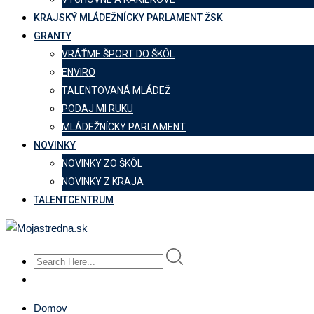
KRAJSKÝ MLÁDEŽNÍCKY PARLAMENT ŽSK
GRANTY
VRÁŤME ŠPORT DO ŠKÔL
ENVIRO
TALENTOVANÁ MLÁDEŽ
PODAJ MI RUKU
MLÁDEŽNÍCKY PARLAMENT
NOVINKY
NOVINKY ZO ŠKÔL
NOVINKY Z KRAJA
TALENTCENTRUM
Domov