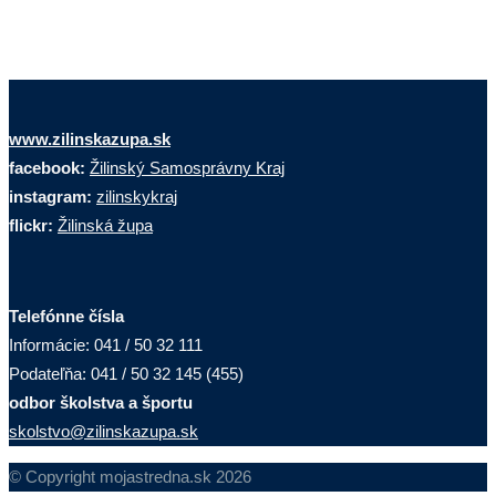
www.zilinskazupa.sk
facebook:
Žilinský Samosprávny Kraj
instagram:
zilinskykraj
flickr:
Žilinská župa
Telefónne čísla
Informácie: 041 / 50 32 111
Podateľňa: 041 / 50 32 145 (455)
odbor školstva a športu
skolstvo@zilinskazupa.sk
© Copyright mojastredna.sk 2026