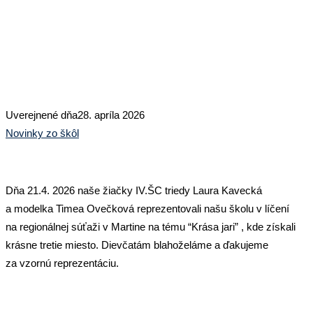
SOŠ PaS Bytčica: KRÁSA JARI
Uverejnené dňa
28. apríla 2026
Novinky zo škôl
Dňa 21.4. 2026 naše žiačky IV.ŠC triedy Laura Kavecká
a modelka Timea Ovečková reprezentovali našu školu v líčení
na regionálnej súťaži v Martine na tému “Krása jari” , kde získali
krásne tretie miesto. Dievčatám blahoželáme a ďakujeme
za vzornú reprezentáciu.