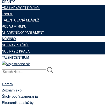
GRANTY
VRÁŤME ŠPORT DO ŠKÔL
ENVIRO
TALENTOVANÁ MLÁDEŽ
PODAJ MI RUKU
MLÁDEŽNÍCKY PARLAMENT
NOVINKY
NOVINKY ZO ŠKÔL
NOVINKY Z KRAJA
TALENTCENTRUM
Domov
Zoznam škôl
Školy podľa zamerania
Ekonomika a služby