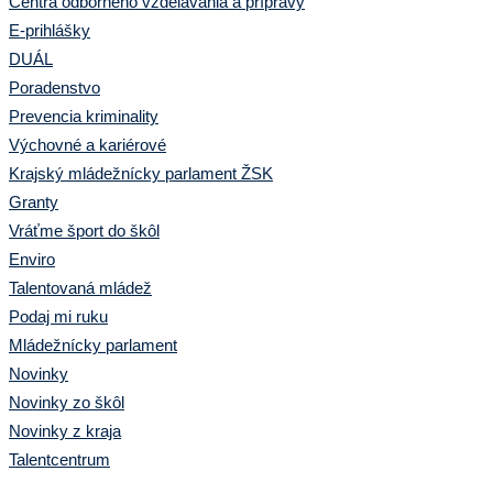
Centrá odborného vzdelávania a prípravy
E-prihlášky
DUÁL
Poradenstvo
Prevencia kriminality
Výchovné a kariérové
Krajský mládežnícky parlament ŽSK
Granty
Vráťme šport do škôl
Enviro
Talentovaná mládež
Podaj mi ruku
Mládežnícky parlament
Novinky
Novinky zo škôl
Novinky z kraja
Talentcentrum