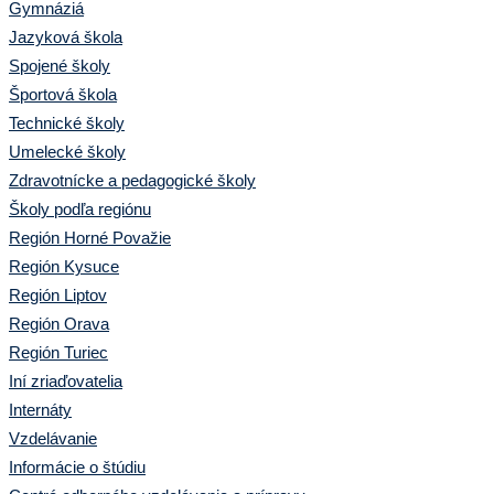
Gymnáziá
Jazyková škola
Spojené školy
Športová škola
Technické školy
Umelecké školy
Zdravotnícke a pedagogické školy
Školy podľa regiónu
Región Horné Považie
Región Kysuce
Región Liptov
Región Orava
Región Turiec
Iní zriaďovatelia
Internáty
Vzdelávanie
Informácie o štúdiu