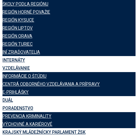
ŠKOLY PODĽA REGIÓNU
REGIÓN HORNÉ POVAŽIE
REGIÓN KYSUCE
REGIÓN LIPTOV
REGIÓN ORAVA
REGIÓN TURIEC
INÍ ZRIAĎOVATELIA
INTERNÁTY
VZDELÁVANIE
INFORMÁCIE O ŠTÚDIU
CENTRÁ ODBORNÉHO VZDELÁVANIA A PRÍPRAVY
E-PRIHLÁŠKY
DUÁL
PORADENSTVO
PREVENCIA KRIMINALITY
VÝCHOVNÉ A KARIÉROVÉ
KRAJSKÝ MLÁDEŽNÍCKY PARLAMENT ŽSK