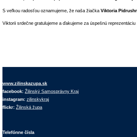
S veľkou radosťou oznamujeme, že naša žiačka
Viktoria Pidrushni
Viktorii srdečne gratulujeme a ďakujeme za úspešnú reprezentáciu 
www.zilinskazupa.sk
facebook:
Žilinský Samosprávny Kraj
instagram:
zilinskykraj
flickr:
Žilinská župa
Telefónne čísla