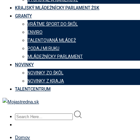
KRAJSKÝ MLÁDEŽNÍCKY PARLAMENT ŽSK
GRANTY
VRÁŤME ŠPORT DO ŠKÔL
ENVIRO
TALENTOVANÁ MLÁDEŽ
PODAJ MI RUKU
MLÁDEŽNÍCKY PARLAMENT
NOVINKY
NOVINKY ZO ŠKÔL
NOVINKY Z KRAJA
TALENTCENTRUM
Domov