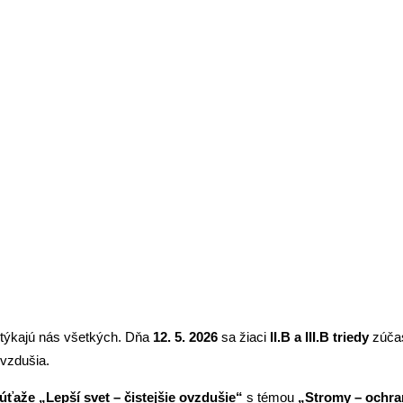
ŠEJ ŽIAČKY VO FOTOGRAFICKEJ 
a týkajú nás všetkých. Dňa
12. 5. 2026
sa žiaci
II.B a III.B triedy
zúčas
ovzdušia.
súťaže „Lepší svet – čistejšie ovzdušie“
s témou
„Stromy – ochra