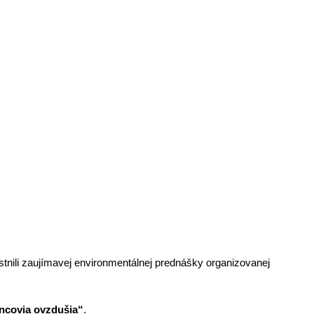
SÚŤAŽI
tnili zaujímavej environmentálnej prednášky organizovanej
ncovia ovzdušia“
.