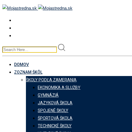
Skip
to
content
DOMOV
ZOZNAM ŠKÔL
ŠKOLY PODĽA ZAMERANIA
EKONOMIKA A SLUŽBY
GYMNÁZIÁ
JAZYKOVÁ ŠKOLA
SPOJENÉ ŠKOLY
ŠPORTOVÁ ŠKOLA
TECHNICKÉ ŠKOLY