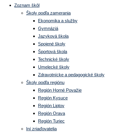
Zoznam škôl
Školy podľa zamerania
Ekonomika a služby
Gymnáziá
Jazyková škola
Spojené školy
Športová škola
Technické školy
Umelecké školy
Zdravotnícke a pedagogické školy
Školy podľa regiónu
Región Horné Považie
Región Kysuce
Región Liptov
Región Orava
Región Turiec
Iní zriaďovatelia