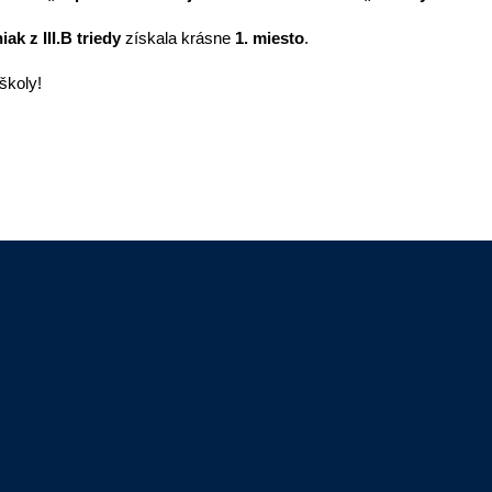
ak z III.B triedy
získala krásne
1. miesto
.
školy!