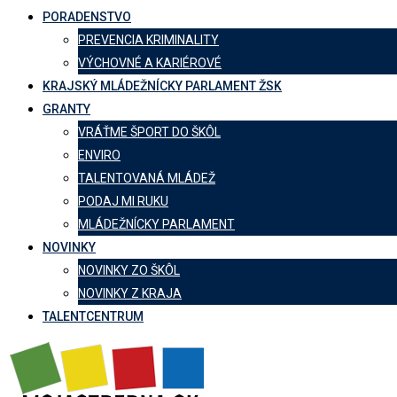
PORADENSTVO
PREVENCIA KRIMINALITY
VÝCHOVNÉ A KARIÉROVÉ
KRAJSKÝ MLÁDEŽNÍCKY PARLAMENT ŽSK
GRANTY
VRÁŤME ŠPORT DO ŠKÔL
ENVIRO
TALENTOVANÁ MLÁDEŽ
PODAJ MI RUKU
MLÁDEŽNÍCKY PARLAMENT
NOVINKY
NOVINKY ZO ŠKÔL
NOVINKY Z KRAJA
TALENTCENTRUM