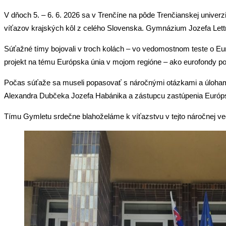
V dňoch 5. – 6. 6. 2026 sa v Trenčíne na pôde Trenčianskej univer
víťazov krajských kôl z celého Slovenska. Gymnázium Jozefa Lettr
Súťažné tímy bojovali v troch kolách – vo vedomostnom teste o Európ
projekt na tému Európska únia v mojom regióne – ako eurofondy po
Počas súťaže sa museli popasovať s náročnými otázkami a úlohami, 
Alexandra Dubčeka Jozefa Habánika a zástupcu zastúpenia Európsk
Tímu Gymletu srdečne blahoželáme k víťazstvu v tejto náročnej v