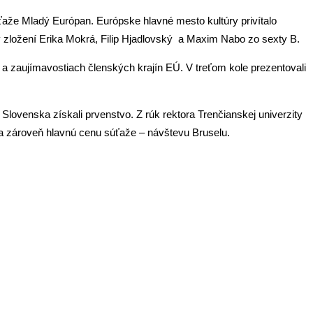
úťaže Mladý Európan. Európske hlavné mesto kultúry privítalo
 zložení Erika Mokrá, Filip Hjadlovský a Maxim Nabo zo sexty B.
h a zaujímavostiach členských krajín EÚ. V treťom kole prezentovali
lovenska získali prvenstvo. Z rúk rektora Trenčianskej univerzity
a zároveň hlavnú cenu súťaže – návštevu Bruselu.
ja!