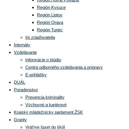
Región Kysuce
Región Liptov
Región Orava
Región Turiec
Iní zriaďovatelia
Internáty
Vzdelávanie
Informácie o štúdiu
Centrá odborného vzdelávania a prípravy
E-prihlášky
DUÁL
Poradenstvo
Prevencia kriminality
Výchovné a kariérové
Krajský mládežnícky parlament ŽSK
Granty
Vráťme šport do škôl