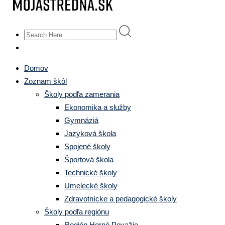
Domov
Zoznam škôl
Školy podľa zamerania
Ekonomika a služby
Gymnáziá
Jazyková škola
Spojené školy
Športová škola
Technické školy
Umelecké školy
Zdravotnícke a pedagogické školy
Školy podľa regiónu
Región Horné Považie