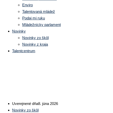
Enviro
Talentovaná mládež
Podaj mi ruku
Mládežnícky parlament
Novinky
Novinky zo škôl
Novinky z kraja
Talentcentrum
Študenti z Gymnázia Jozefa Lett
Uverejnené dňa
8. júna 2026
Novinky zo škôl