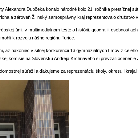
zity Alexandra Dubčeka konalo národné kolo 21. ročníka prestížnej s
icha a zároveň Žilinský samosprávny kraj reprezentovalo družstvo v
skej únii, v multimediálnom teste o histórii, geografii, osobnostiac
mohli k rozvoju nášho regiónu Turiec.
až nakoniec v silnej konkurencii 13 gymnaziálnych tímov z celého S
ej komisie na Slovensku Andreja Krchňavého si prevzali ocenenie 
edomostnej súťaži a ďakujeme za reprezentáciu školy, okresu i kra