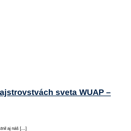
Majstrovstvách sveta WUAP –
nil aj náš […]