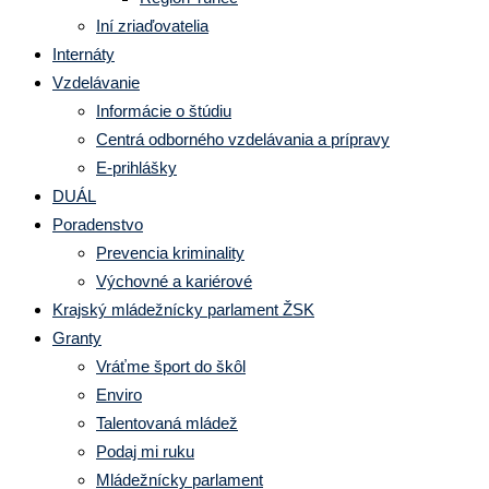
Iní zriaďovatelia
Internáty
Vzdelávanie
Informácie o štúdiu
Centrá odborného vzdelávania a prípravy
E-prihlášky
DUÁL
Poradenstvo
Prevencia kriminality
Výchovné a kariérové
Krajský mládežnícky parlament ŽSK
Granty
Vráťme šport do škôl
Enviro
Talentovaná mládež
Podaj mi ruku
Mládežnícky parlament