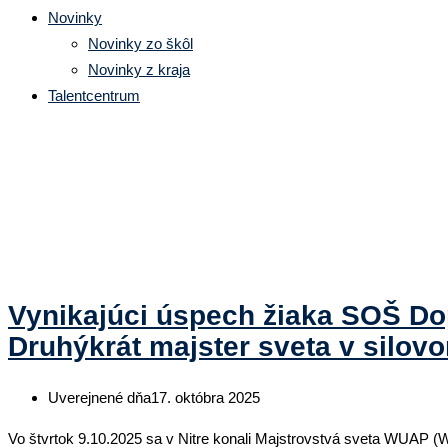
Novinky
Novinky zo škôl
Novinky z kraja
Talentcentrum
Značka:
majster sveta
Vynikajúci úspech žiaka SOŠ Do
Druhýkrát majster sveta v silovo
Uverejnené dňa
17. októbra 2025
Vo štvrtok 9.10.2025 sa v Nitre konali Majstrovstvá sveta WUAP (Wor