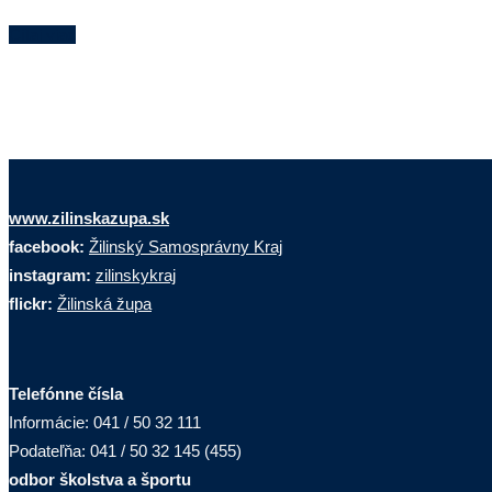
Čítaj viac
www.zilinskazupa.sk
facebook:
Žilinský Samosprávny Kraj
instagram:
zilinskykraj
flickr:
Žilinská župa
Telefónne čísla
Informácie: 041 / 50 32 111
Podateľňa: 041 / 50 32 145 (455)
odbor školstva a športu