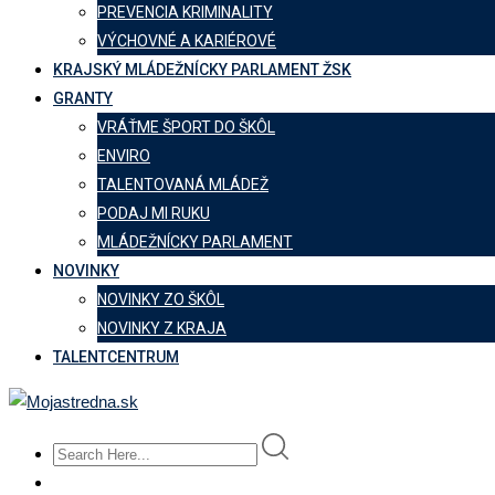
PREVENCIA KRIMINALITY
VÝCHOVNÉ A KARIÉROVÉ
KRAJSKÝ MLÁDEŽNÍCKY PARLAMENT ŽSK
GRANTY
VRÁŤME ŠPORT DO ŠKÔL
ENVIRO
TALENTOVANÁ MLÁDEŽ
PODAJ MI RUKU
MLÁDEŽNÍCKY PARLAMENT
NOVINKY
NOVINKY ZO ŠKÔL
NOVINKY Z KRAJA
TALENTCENTRUM