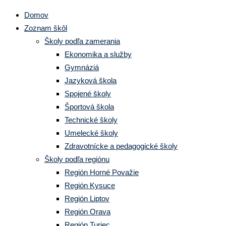
Domov
Zoznam škôl
Školy podľa zamerania
Ekonomika a služby
Gymnáziá
Jazyková škola
Spojené školy
Športová škola
Technické školy
Umelecké školy
Zdravotnícke a pedagogické školy
Školy podľa regiónu
Región Horné Považie
Región Kysuce
Región Liptov
Región Orava
Región Turiec