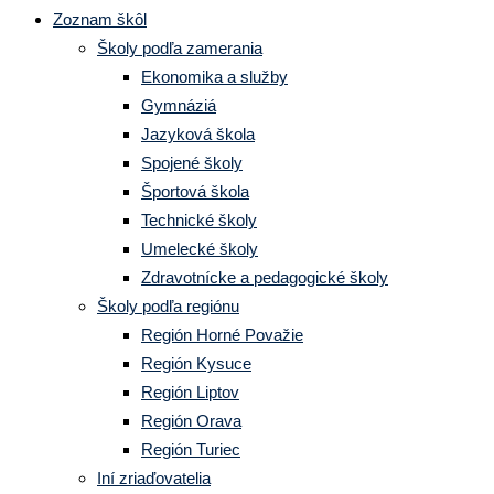
Zoznam škôl
Školy podľa zamerania
Ekonomika a služby
Gymnáziá
Jazyková škola
Spojené školy
Športová škola
Technické školy
Umelecké školy
Zdravotnícke a pedagogické školy
Školy podľa regiónu
Región Horné Považie
Región Kysuce
Región Liptov
Región Orava
Región Turiec
Iní zriaďovatelia