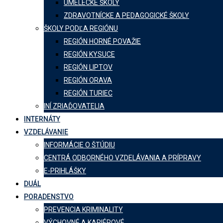
UMELECKÉ ŠKOLY
ZDRAVOTNÍCKE A PEDAGOGICKÉ ŠKOLY
ŠKOLY PODĽA REGIÓNU
REGIÓN HORNÉ POVAŽIE
REGIÓN KYSUCE
REGIÓN LIPTOV
REGIÓN ORAVA
REGIÓN TURIEC
INÍ ZRIAĎOVATELIA
INTERNÁTY
VZDELÁVANIE
INFORMÁCIE O ŠTÚDIU
CENTRÁ ODBORNÉHO VZDELÁVANIA A PRÍPRAVY
E-PRIHLÁŠKY
DUÁL
PORADENSTVO
PREVENCIA KRIMINALITY
VÝCHOVNÉ A KARIÉROVÉ