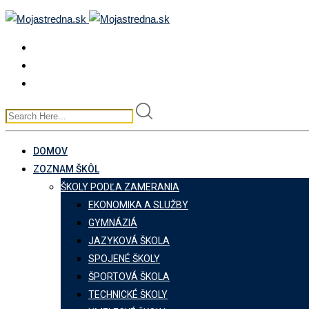
Skip
to
content
DOMOV
ZOZNAM ŠKÔL
ŠKOLY PODĽA ZAMERANIA
EKONOMIKA A SLUŽBY
GYMNÁZIÁ
JAZYKOVÁ ŠKOLA
SPOJENÉ ŠKOLY
ŠPORTOVÁ ŠKOLA
TECHNICKÉ ŠKOLY