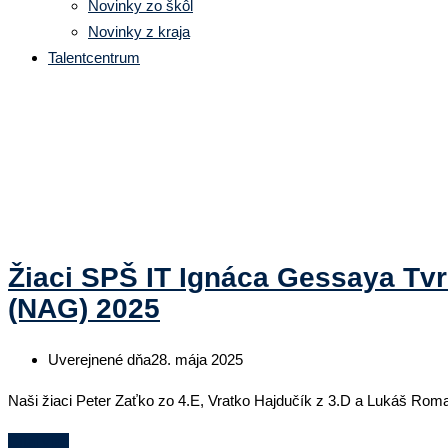
Novinky zo škôl
Novinky z kraja
Talentcentrum
Značka:
NAG 2025
Žiaci SPŠ IT Ignáca Gessaya Tv
(NAG) 2025
Uverejnené dňa
28. mája 2025
Naši žiaci Peter Zaťko zo 4.E, Vratko Hajdučík z 3.D a Lukáš Rom
Čítaj viac