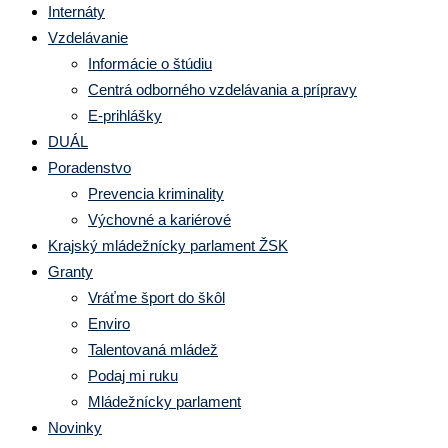
Internáty
Vzdelávanie
Informácie o štúdiu
Centrá odborného vzdelávania a prípravy
E-prihlášky
DUÁL
Poradenstvo
Prevencia kriminality
Výchovné a kariérové
Krajský mládežnícky parlament ŽSK
Granty
Vráťme šport do škôl
Enviro
Talentovaná mládež
Podaj mi ruku
Mládežnícky parlament
Novinky