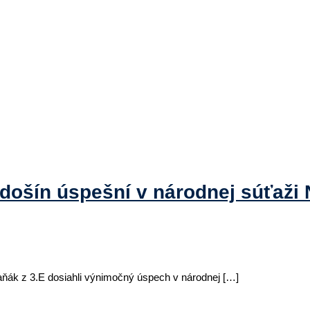
rdošín úspešní v národnej súťa
aňák z 3.E dosiahli výnimočný úspech v národnej […]