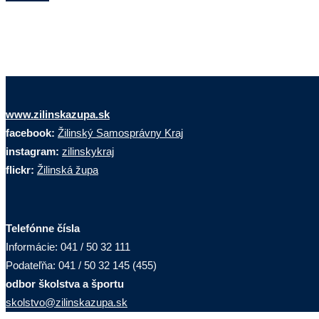
www.zilinskazupa.sk
facebook:
Žilinský Samosprávny Kraj
instagram:
zilinskykraj
flickr:
Žilinská župa
Telefónne čísla
Informácie: 041 / 50 32 111
Podateľňa: 041 / 50 32 145 (455)
odbor školstva a športu
skolstvo@zilinskazupa.sk