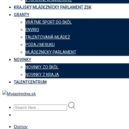
KRAJSKÝ MLÁDEŽNÍCKY PARLAMENT ŽSK
GRANTY
VRÁŤME ŠPORT DO ŠKÔL
ENVIRO
TALENTOVANÁ MLÁDEŽ
PODAJ MI RUKU
MLÁDEŽNÍCKY PARLAMENT
NOVINKY
NOVINKY ZO ŠKÔL
NOVINKY Z KRAJA
TALENTCENTRUM
Domov