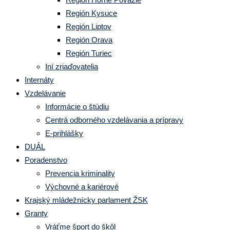
Región Kysuce
Región Liptov
Región Orava
Región Turiec
Iní zriaďovatelia
Internáty
Vzdelávanie
Informácie o štúdiu
Centrá odborného vzdelávania a prípravy
E-prihlášky
DUÁL
Poradenstvo
Prevencia kriminality
Výchovné a kariérové
Krajský mládežnícky parlament ŽSK
Granty
Vráťme šport do škôl