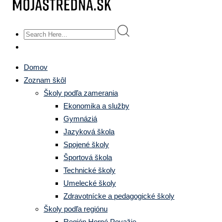
Domov
Zoznam škôl
Školy podľa zamerania
Ekonomika a služby
Gymnáziá
Jazyková škola
Spojené školy
Športová škola
Technické školy
Umelecké školy
Zdravotnícke a pedagogické školy
Školy podľa regiónu
Región Horné Považie