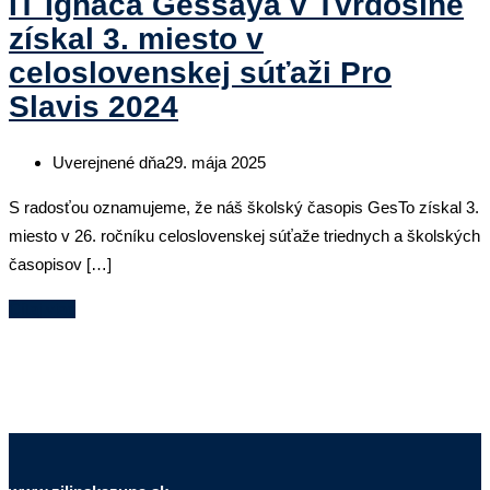
IT Ignáca Gessaya v Tvrdošíne
získal 3. miesto v
celoslovenskej súťaži Pro
Slavis 2024
Uverejnené dňa
29. mája 2025
S radosťou oznamujeme, že náš školský časopis GesTo získal 3.
miesto v 26. ročníku celoslovenskej súťaže triednych a školských
časopisov […]
Čítaj viac