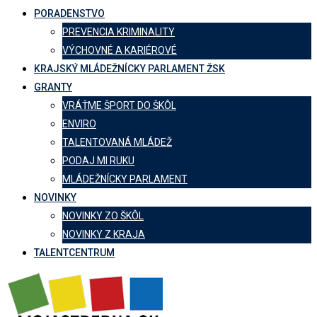
PORADENSTVO
PREVENCIA KRIMINALITY
VÝCHOVNÉ A KARIÉROVÉ
KRAJSKÝ MLÁDEŽNÍCKY PARLAMENT ŽSK
GRANTY
VRÁŤME ŠPORT DO ŠKÔL
ENVIRO
TALENTOVANÁ MLÁDEŽ
PODAJ MI RUKU
MLÁDEŽNÍCKY PARLAMENT
NOVINKY
NOVINKY ZO ŠKÔL
NOVINKY Z KRAJA
TALENTCENTRUM