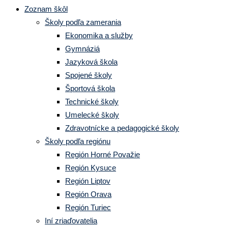
Zoznam škôl
Školy podľa zamerania
Ekonomika a služby
Gymnáziá
Jazyková škola
Spojené školy
Športová škola
Technické školy
Umelecké školy
Zdravotnícke a pedagogické školy
Školy podľa regiónu
Región Horné Považie
Región Kysuce
Región Liptov
Región Orava
Región Turiec
Iní zriaďovatelia