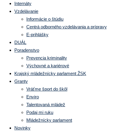
Internáty
Vzdelávanie
Informácie o štúdiu
Centrá odborného vzdelávania a prípravy
E-prihlášky
DUÁL
Poradenstvo
Prevencia kriminality
Výchovné a kariérové
Krajský mládežnícky parlament ŽSK
Granty
Vráťme šport do škôl
Enviro
Talentovaná mládež
Podaj mi ruku
Mládežnícky parlament
Novinky