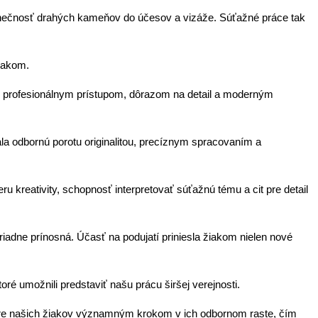
 jedinečnosť drahých kameňov do účesov a vizáže. Súťažné práce tak
tlakom.
 profesionálnym prístupom, dôrazom na detail a moderným
jala odbornú porotu originalitou, precíznym spracovaním a
ru kreativity, schopnosť interpretovať súťažnú tému a cit pre detail
riadne prínosná. Účasť na podujatí priniesla žiakom nielen nové
ré umožnili predstaviť našu prácu širšej verejnosti.
a pre našich žiakov významným krokom v ich odbornom raste, čím