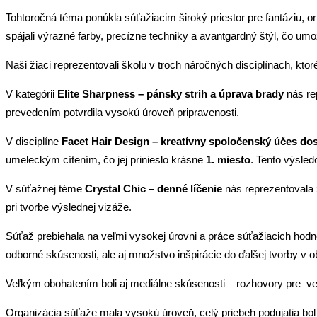
Tohtoročná téma ponúkla súťažiacim široký priestor pre fantáziu, o
spájali výrazné farby, precízne techniky a avantgardný štýl, čo umožnil
Naši žiaci reprezentovali školu v troch náročných disciplínach, ktor
V kategórii
Elite Sharpness – pánsky strih a úprava brady
nás re
prevedením potvrdila vysokú úroveň pripravenosti.
V disciplíne
Facet Hair Design – kreatívny spoločenský účes
dos
umeleckým cítením, čo jej prinieslo krásne
1. miesto
. Tento výsled
V súťažnej téme
Crystal Chic – denné líčenie
nás reprezentovala
pri tvorbe výslednej vizáže.
Súťaž prebiehala na veľmi vysokej úrovni a práce súťažiacich hodno
odborné skúsenosti, ale aj množstvo inšpirácie do ďalšej tvorby v o
Veľkým obohatením boli aj mediálne skúsenosti – rozhovory pre verej
Organizácia súťaže mala vysokú úroveň, celý priebeh podujatia bo