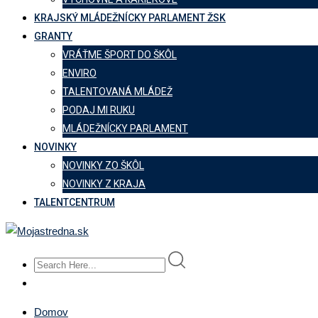
KRAJSKÝ MLÁDEŽNÍCKY PARLAMENT ŽSK
GRANTY
VRÁŤME ŠPORT DO ŠKÔL
ENVIRO
TALENTOVANÁ MLÁDEŽ
PODAJ MI RUKU
MLÁDEŽNÍCKY PARLAMENT
NOVINKY
NOVINKY ZO ŠKÔL
NOVINKY Z KRAJA
TALENTCENTRUM
Domov