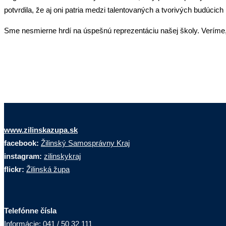
potvrdila, že aj oni patria medzi talentovaných a tvorivých budúcich 
Sme nesmierne hrdí na úspešnú reprezentáciu našej školy. Veríme,
www.zilinskazupa.sk
facebook:
Žilinský Samosprávny Kraj
instagram:
zilinskykraj
flickr:
Žilinská župa
Telefónne čísla
Informácie: 041 / 50 32 111