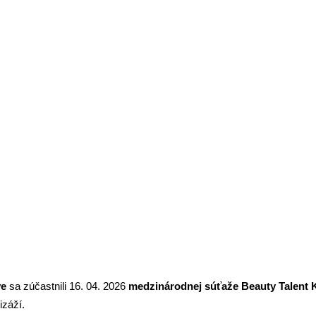
stova na medzinárodnej súťaži
AMU
ve
sa zúčastnili 16. 04. 2026
medzinárodnej súťaže Beauty Talent 
izáží.