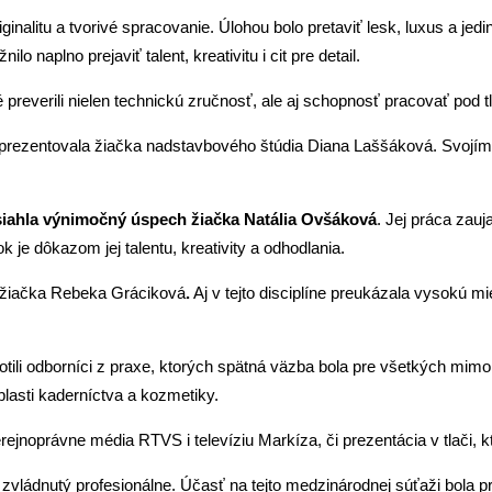
riginalitu a tvorivé spracovanie. Úlohou bolo pretaviť lesk, luxus a
o naplno prejaviť talent, kreativitu i cit pre detail.
é preverili nielen technickú zručnosť, ale aj schopnosť pracovať pod 
prezentovala žiačka nadstavbového štúdia Diana Laššáková. Svojím
iahla výnimočný úspech žiačka Natália Ovšáková
. Jej práca zau
ok je dôkazom jej talentu, kreativity a odhodlania.
 žiačka Rebeka Gráciková
.
Aj v tejto disciplíne preukázala vysokú mie
tili odborníci z praxe, ktorých spätná väzba bola pre všetkých mimo
blasti kaderníctva a kozmetiky.
noprávne média RTVS i televíziu Markíza, či prezentácia v tlači, kto
l zvládnutý profesionálne. Účasť na tejto medzinárodnej súťaži bol