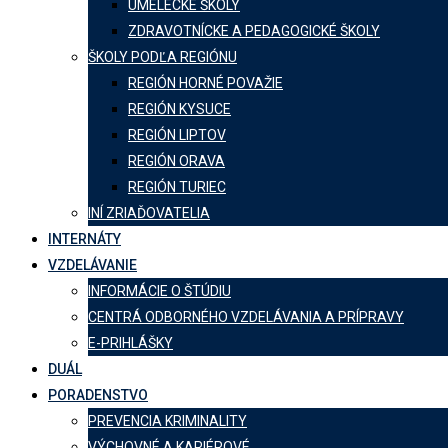
UMELECKÉ ŠKOLY
ZDRAVOTNÍCKE A PEDAGOGICKÉ ŠKOLY
ŠKOLY PODĽA REGIÓNU
REGIÓN HORNÉ POVAŽIE
REGIÓN KYSUCE
REGIÓN LIPTOV
REGIÓN ORAVA
REGIÓN TURIEC
INÍ ZRIAĎOVATELIA
INTERNÁTY
VZDELÁVANIE
INFORMÁCIE O ŠTÚDIU
CENTRÁ ODBORNÉHO VZDELÁVANIA A PRÍPRAVY
E-PRIHLÁŠKY
DUÁL
PORADENSTVO
PREVENCIA KRIMINALITY
VÝCHOVNÉ A KARIÉROVÉ