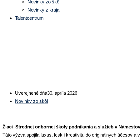
Novinky zo škôl
Novinky z kraja
Talentcentrum
Úspech žiakov SOŠ PaS z Náme
témou AVANTGARDA DRAHOK
Uverejnené dňa
30. apríla 2026
Novinky zo škôl
Žiaci Strednej odbornej školy podnikania a služieb v Námesto
Táto výzva spojila luxus, lesk i kreativitu do originálnych účesov a v