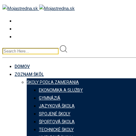
Skip
to
content
DOMOV
ZOZNAM ŠKÔL
ŠKOLY PODĽA ZAMERANIA
EKONOMIKA A SLUŽBY
GYMNÁZIÁ
JAZYKOVÁ ŠKOLA
SPOJENÉ ŠKOLY
ŠPORTOVÁ ŠKOLA
TECHNICKÉ ŠKOLY