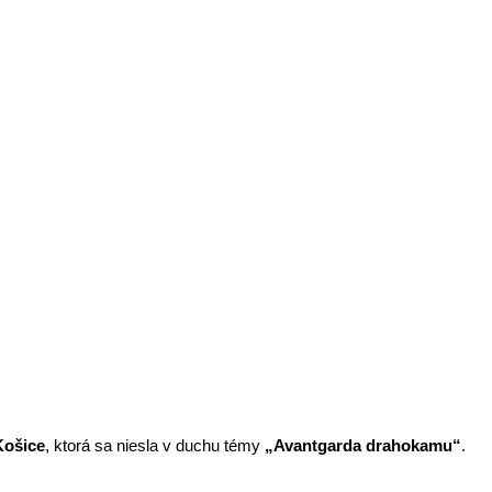
 BEAUTY TALENT V KOŠICIACH s
Košice
, ktorá sa niesla v duchu témy
„Avantgarda drahokamu“
.