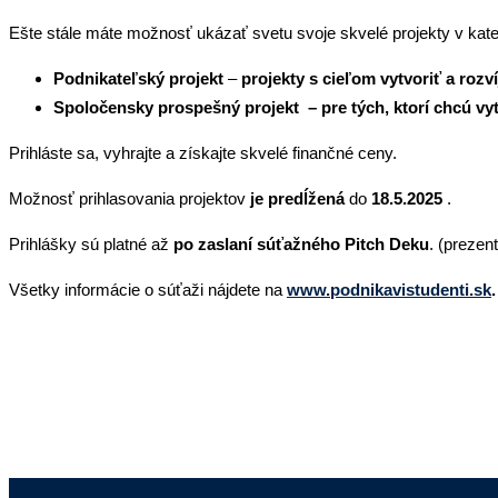
Ešte stále máte možnosť ukázať svetu svoje skvelé projekty v kateg
Podnikateľský projekt
–
projekty s cieľom vytvoriť a rozv
Spoločensky prospešný projekt – pre tých, ktorí chcú vy
Prihláste sa, vyhrajte a získajte skvelé finančné ceny.
Možnosť prihlasovania projektov
je predĺžená
do
18.5.2025
.
Prihlášky sú platné až
po zaslaní súťažného Pitch Deku
. (prezent
Všetky informácie o súťaži nájdete na
www.podnikavistudenti.sk
.