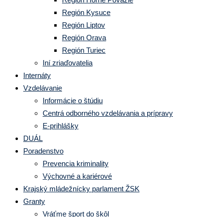
Región Kysuce
Región Liptov
Región Orava
Región Turiec
Iní zriaďovatelia
Internáty
Vzdelávanie
Informácie o štúdiu
Centrá odborného vzdelávania a prípravy
E-prihlášky
DUÁL
Poradenstvo
Prevencia kriminality
Výchovné a kariérové
Krajský mládežnícky parlament ŽSK
Granty
Vráťme šport do škôl