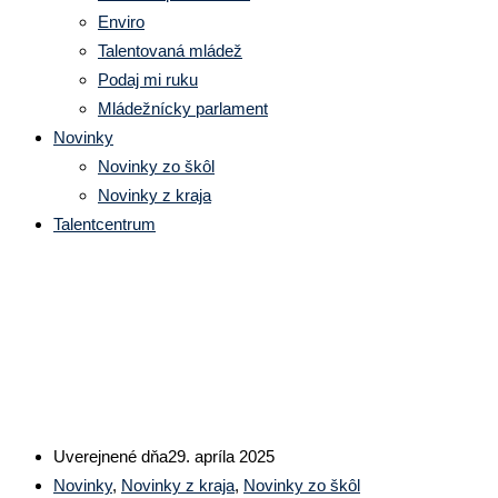
Enviro
Talentovaná mládež
Podaj mi ruku
Mládežnícky parlament
Novinky
Novinky zo škôl
Novinky z kraja
Talentcentrum
Zapojte sa do súťaže Stredoškol
Uverejnené dňa
29. apríla 2025
Novinky
,
Novinky z kraja
,
Novinky zo škôl