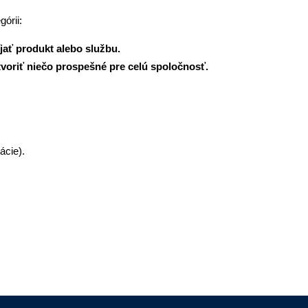
órii:
íjať produkt alebo službu.
tvoriť niečo prospešné pre celú spoločnosť.
ácie).