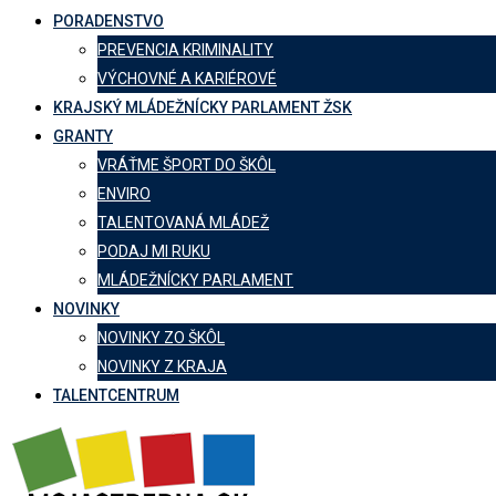
PORADENSTVO
PREVENCIA KRIMINALITY
VÝCHOVNÉ A KARIÉROVÉ
KRAJSKÝ MLÁDEŽNÍCKY PARLAMENT ŽSK
GRANTY
VRÁŤME ŠPORT DO ŠKÔL
ENVIRO
TALENTOVANÁ MLÁDEŽ
PODAJ MI RUKU
MLÁDEŽNÍCKY PARLAMENT
NOVINKY
NOVINKY ZO ŠKÔL
NOVINKY Z KRAJA
TALENTCENTRUM