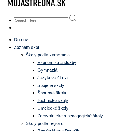
Domov
Zoznam škôl
Školy podľa zamerania
Ekonomika a služby
Gymnáziá
Jazyková škola
Spojené školy
Športová škola
Technické školy
Umelecké školy
Zdravotnícke a pedagogické školy
Školy podľa regiónu
Región Horné Považie