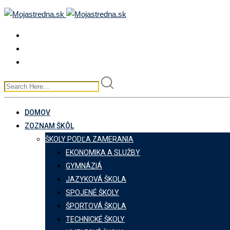
Skip
to
content
DOMOV
ZOZNAM ŠKÔL
ŠKOLY PODĽA ZAMERANIA
EKONOMIKA A SLUŽBY
GYMNÁZIÁ
JAZYKOVÁ ŠKOLA
SPOJENÉ ŠKOLY
ŠPORTOVÁ ŠKOLA
TECHNICKÉ ŠKOLY