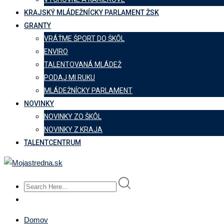
KRAJSKÝ MLÁDEŽNÍCKY PARLAMENT ŽSK
GRANTY
VRÁŤME ŠPORT DO ŠKÔL
ENVIRO
TALENTOVANÁ MLÁDEŽ
PODAJ MI RUKU
MLÁDEŽNÍCKY PARLAMENT
NOVINKY
NOVINKY ZO ŠKÔL
NOVINKY Z KRAJA
TALENTCENTRUM
Domov