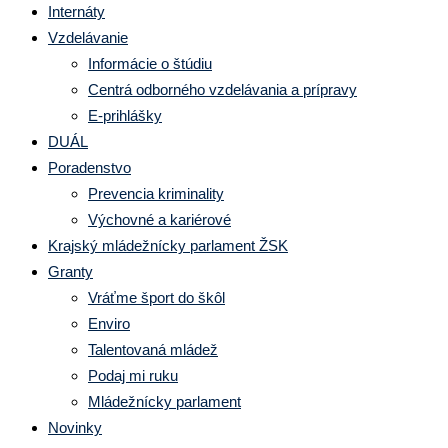
Internáty
Vzdelávanie
Informácie o štúdiu
Centrá odborného vzdelávania a prípravy
E-prihlášky
DUÁL
Poradenstvo
Prevencia kriminality
Výchovné a kariérové
Krajský mládežnícky parlament ŽSK
Granty
Vráťme šport do škôl
Enviro
Talentovaná mládež
Podaj mi ruku
Mládežnícky parlament
Novinky