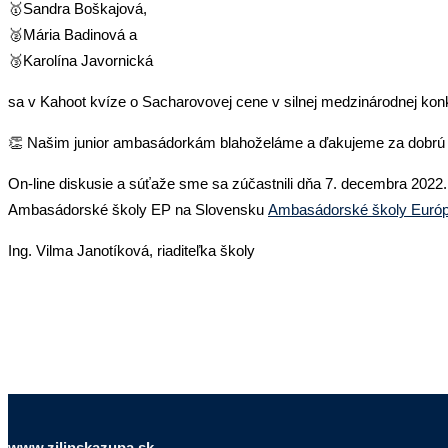
🥇Sandra Boškajová,
🥈Mária Badinová a
🥉Karolína Javornická
sa v Kahoot kvíze o Sacharovovej cene v silnej medzinárodnej konk
👏 Našim junior ambasádorkám blahoželáme a ďakujeme za dobrú r
On-line diskusie a súťaže sme sa zúčastnili dňa 7. decembra 2022
Ambasádorské školy EP na Slovensku
Ambasádorské školy Európ
Ing. Vilma Janotíková, riaditeľka školy
www.zilinskazupa.sk