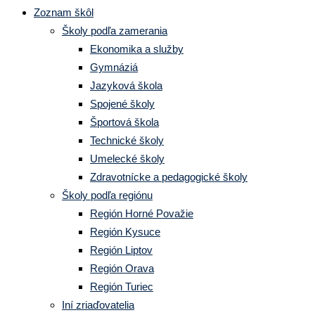
Zoznam škôl
Školy podľa zamerania
Ekonomika a služby
Gymnáziá
Jazyková škola
Spojené školy
Športová škola
Technické školy
Umelecké školy
Zdravotnícke a pedagogické školy
Školy podľa regiónu
Región Horné Považie
Región Kysuce
Región Liptov
Región Orava
Región Turiec
Iní zriaďovatelia