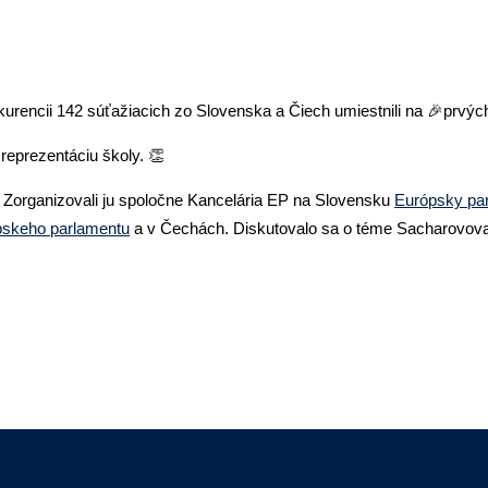
urencii 142 súťažiacich zo Slovenska a Čiech umiestnili na 🎉prvýc
eprezentáciu školy. 👏
. Zorganizovali ju spoločne Kancelária EP na Slovensku
Európsky par
skeho parlamentu
a v Čechách. Diskutovalo sa o téme Sacharovova 