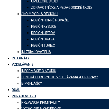
UMELECKÉ ŠKOLY
ZDRAVOTNÍCKE A PEDAGOGICKÉ ŠKOLY
ŠKOLY PODĽA REGIÓNU
REGIÓN HORNÉ POVAŽIE
REGIÓN KYSUCE
REGIÓN LIPTOV
REGIÓN ORAVA
REGIÓN TURIEC
INÍ ZRIAĎOVATELIA
INTERNÁTY
VZDELÁVANIE
INFORMÁCIE O ŠTÚDIU
CENTRÁ ODBORNÉHO VZDELÁVANIA A PRÍPRAVY
E-PRIHLÁŠKY
DUÁL
PORADENSTVO
PREVENCIA KRIMINALITY
VÝCHOVNÉ A KARIÉROVÉ