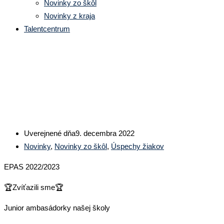
Novinky zo škôl
Novinky z kraja
Talentcentrum
Žiaci Obchodnej akadémie v Dol
Uverejnené dňa
9. decembra 2022
Novinky
,
Novinky zo škôl
,
Úspechy žiakov
EPAS 2022/2023
🏆Zvíťazili sme🏆
Junior ambasádorky našej školy