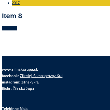
2017
Item 8
Čítaj viac
www.zilinskazupa.sk
facebook:
Žilinský Samosprávny Kraj
instagram:
zilinskykraj
flickr:
Žilinská župa
Telefónne čísla