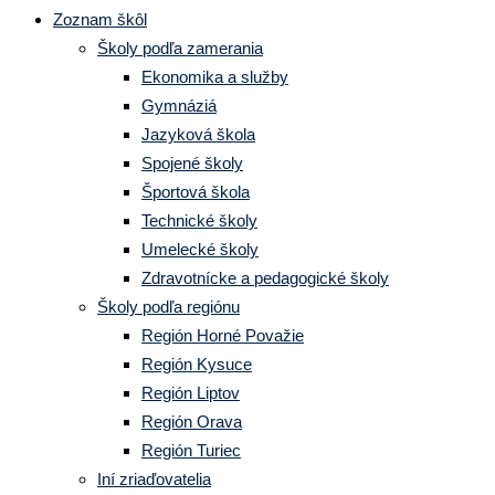
Zoznam škôl
Školy podľa zamerania
Ekonomika a služby
Gymnáziá
Jazyková škola
Spojené školy
Športová škola
Technické školy
Umelecké školy
Zdravotnícke a pedagogické školy
Školy podľa regiónu
Región Horné Považie
Región Kysuce
Región Liptov
Región Orava
Región Turiec
Iní zriaďovatelia