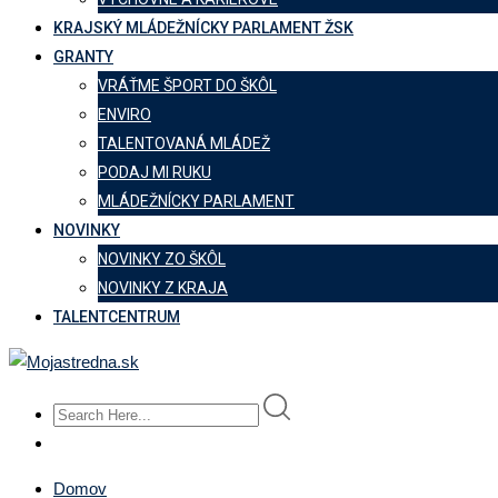
KRAJSKÝ MLÁDEŽNÍCKY PARLAMENT ŽSK
GRANTY
VRÁŤME ŠPORT DO ŠKÔL
ENVIRO
TALENTOVANÁ MLÁDEŽ
PODAJ MI RUKU
MLÁDEŽNÍCKY PARLAMENT
NOVINKY
NOVINKY ZO ŠKÔL
NOVINKY Z KRAJA
TALENTCENTRUM
Domov