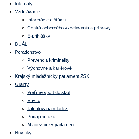
Internáty
Vzdelávanie
Informácie o štúdiu
Centrá odborného vzdelávania a prípravy
E-prihlášky
DUÁL
Poradenstvo
Prevencia kriminality
Výchovné a kariérové
Krajský mládežnícky parlament ŽSK
Granty
Vráťme šport do škôl
Enviro
Talentovaná mládež
Podaj mi ruku
Mládežnícky parlament
Novinky