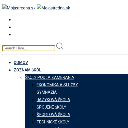
Skip
to
content
DOMOV
ZOZNAM ŠKÔL
ŠKOLY PODĽA ZAMERANIA
EKONOMIKA A SLUŽBY
GYMNÁZIÁ
JAZYKOVÁ ŠKOLA
SPOJENÉ ŠKOLY
ŠPORTOVÁ ŠKOLA
TECHNICKÉ ŠKOLY