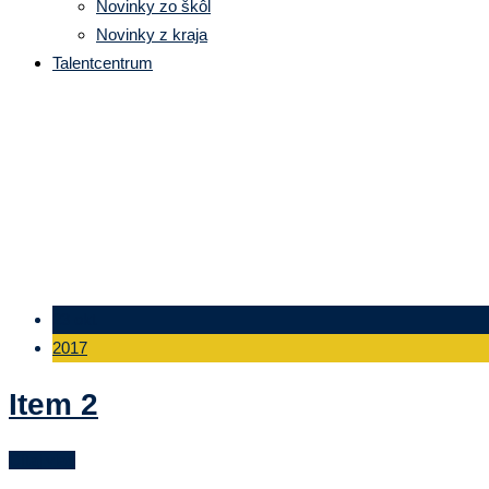
Novinky zo škôl
Novinky z kraja
Talentcentrum
Gallery Category:
Library
23 okt
2017
Item 2
Čítaj viac