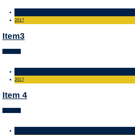
23 okt
2017
Item3
Čítaj viac
23 okt
2017
Item 4
Čítaj viac
23 okt