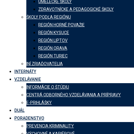
UMELECKÉ ŠKOLY
ZDRAVOTNÍCKE A PEDAGOGICKÉ ŠKOLY
ŠKOLY PODĽA REGIÓNU
REGIÓN HORNÉ POVAŽIE
REGIÓN KYSUCE
REGIÓN LIPTOV
REGIÓN ORAVA
REGIÓN TURIEC
INÍ ZRIAĎOVATELIA
INTERNÁTY
VZDELÁVANIE
INFORMÁCIE O ŠTÚDIU
CENTRÁ ODBORNÉHO VZDELÁVANIA A PRÍPRAVY
E-PRIHLÁŠKY
DUÁL
PORADENSTVO
PREVENCIA KRIMINALITY
VÝCHOVNÉ A KARIÉROVÉ