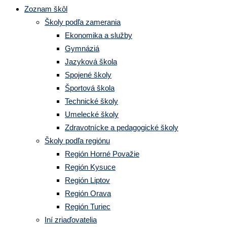
Zoznam škôl
Školy podľa zamerania
Ekonomika a služby
Gymnáziá
Jazyková škola
Spojené školy
Športová škola
Technické školy
Umelecké školy
Zdravotnícke a pedagogické školy
Školy podľa regiónu
Región Horné Považie
Región Kysuce
Región Liptov
Región Orava
Región Turiec
Iní zriaďovatelia