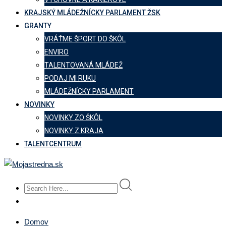
KRAJSKÝ MLÁDEŽNÍCKY PARLAMENT ŽSK
GRANTY
VRÁŤME ŠPORT DO ŠKÔL
ENVIRO
TALENTOVANÁ MLÁDEŽ
PODAJ MI RUKU
MLÁDEŽNÍCKY PARLAMENT
NOVINKY
NOVINKY ZO ŠKÔL
NOVINKY Z KRAJA
TALENTCENTRUM
Domov