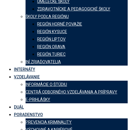
UMELECKÉ ŠKOLY
ZDRAVOTNÍCKE A PEDAGOGICKÉ ŠKOLY
ŠKOLY PODĽA REGIÓNU
REGIÓN HORNÉ POVAŽIE
REGIÓN KYSUCE
REGIÓN LIPTOV
REGIÓN ORAVA
REGIÓN TURIEC
INÍ ZRIAĎOVATELIA
INTERNÁTY
VZDELÁVANIE
INFORMÁCIE O ŠTÚDIU
CENTRÁ ODBORNÉHO VZDELÁVANIA A PRÍPRAVY
E-PRIHLÁŠKY
DUÁL
PORADENSTVO
PREVENCIA KRIMINALITY
VÝCHOVNÉ A KARIÉROVÉ