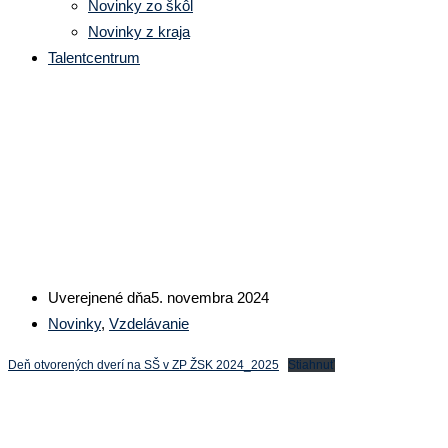
Novinky zo škôl
Novinky z kraja
Talentcentrum
Dni otvorených dverí na SŠ v
ZP ŽSK 2024/25
Uverejnené dňa
5. novembra 2024
Novinky
,
Vzdelávanie
Deň otvorených dverí na SŠ v ZP ŽSK 2024_2025
Stiahnuť