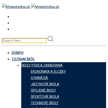
Skip
to
content
DOMOV
ZOZNAM ŠKÔL
ŠKOLY PODĽA ZAMERANIA
EKONOMIKA A SLUŽBY
GYMNÁZIÁ
JAZYKOVÁ ŠKOLA
SPOJENÉ ŠKOLY
ŠPORTOVÁ ŠKOLA
TECHNICKÉ ŠKOLY