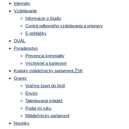
Internáty
Vzdelávanie
Informácie o štúdiu
Centrá odborného vzdelávania a prípravy
E-prihlášky
DUÁL
Poradenstvo
Prevencia kriminality
Výchovné a kariérové
Krajský mládežnícky parlament ŽSK
Granty
Vráťme šport do škôl
Enviro
Talentovaná mládež
Podaj mi ruku
Mládežnícky parlament
Novinky