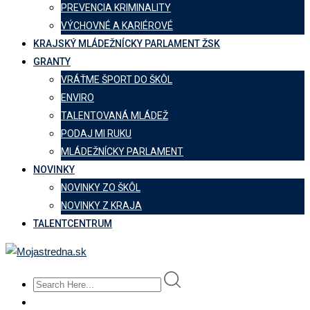
PREVENCIA KRIMINALITY
VÝCHOVNÉ A KARIÉROVÉ
KRAJSKÝ MLÁDEŽNÍCKY PARLAMENT ŽSK
GRANTY
VRÁŤME ŠPORT DO ŠKÔL
ENVIRO
TALENTOVANÁ MLÁDEŽ
PODAJ MI RUKU
MLÁDEŽNÍCKY PARLAMENT
NOVINKY
NOVINKY ZO ŠKÔL
NOVINKY Z KRAJA
TALENTCENTRUM