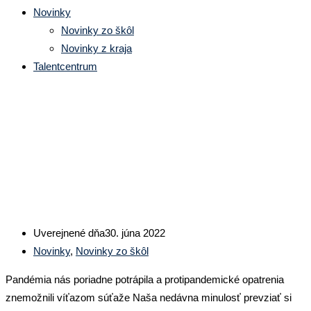
Novinky
Novinky zo škôl
Novinky z kraja
Talentcentrum
Odovzdanie mimoriadnych cien
súťaže Naša nedávna minulosť
Uverejnené dňa
30. júna 2022
Novinky
,
Novinky zo škôl
Pandémia nás poriadne potrápila a protipandemické opatrenia
znemožnili víťazom súťaže Naša nedávna minulosť prevziať si