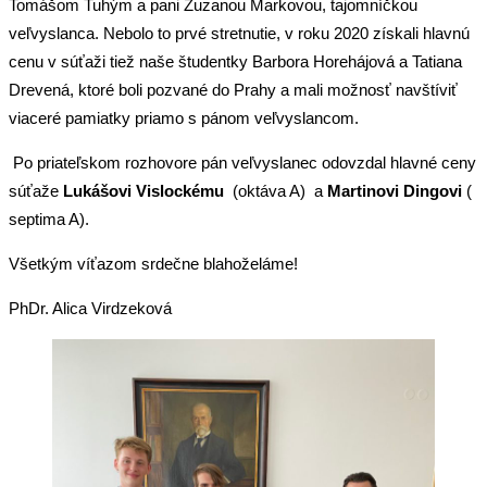
Tomášom Tuhým a pani Zuzanou Markovou, tajomníčkou
veľvyslanca. Nebolo to prvé stretnutie, v roku 2020 získali hlavnú
cenu v súťaži tiež naše študentky Barbora Horehájová a Tatiana
Drevená, ktoré boli pozvané do Prahy a mali možnosť navštíviť
viaceré pamiatky priamo s pánom veľvyslancom.
Po priateľskom rozhovore pán veľvyslanec odovzdal hlavné ceny
súťaže
Lukášovi Vislockému
(oktáva A) a
Martinovi Dingovi
(
septima A).
Všetkým víťazom srdečne blahoželáme!
PhDr. Alica Virdzeková