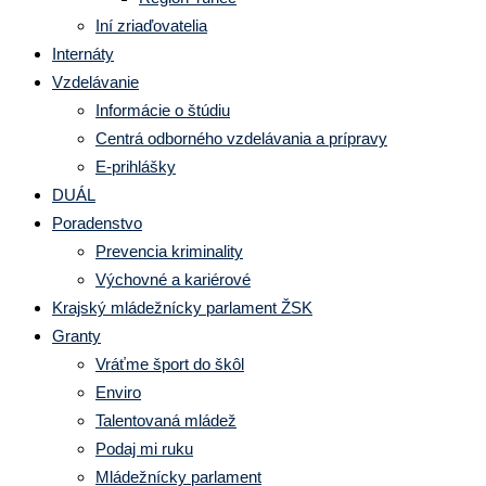
Iní zriaďovatelia
Internáty
Vzdelávanie
Informácie o štúdiu
Centrá odborného vzdelávania a prípravy
E-prihlášky
DUÁL
Poradenstvo
Prevencia kriminality
Výchovné a kariérové
Krajský mládežnícky parlament ŽSK
Granty
Vráťme šport do škôl
Enviro
Talentovaná mládež
Podaj mi ruku
Mládežnícky parlament