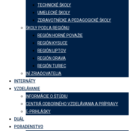
TECHNICKÉ ŠKOLY
UMELECKÉ ŠKOLY
ZDRAVOTNÍCKE A PEDAGOGICKÉ ŠKOLY
ŠKOLY PODĽA REGIÓNU
REGIÓN HORNÉ POVAŽIE
REGIÓN KYSUCE
REGIÓN LIPTOV
REGIÓN ORAVA
REGIÓN TURIEC
INÍ ZRIAĎOVATELIA
INTERNÁTY
VZDELÁVANIE
INFORMÁCIE O ŠTÚDIU
CENTRÁ ODBORNÉHO VZDELÁVANIA A PRÍPRAVY
E-PRIHLÁŠKY
DUÁL
PORADENSTVO