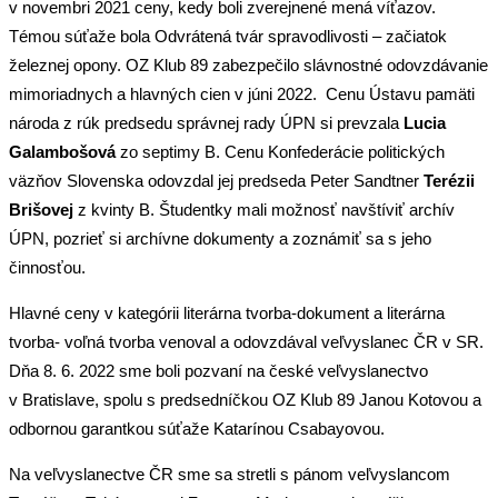
v novembri 2021 ceny, kedy boli zverejnené mená víťazov.
Témou súťaže bola Odvrátená tvár spravodlivosti – začiatok
železnej opony. OZ Klub 89 zabezpečilo slávnostné odovzdávanie
mimoriadnych a hlavných cien v júni 2022. Cenu Ústavu pamäti
národa z rúk predsedu správnej rady ÚPN si prevzala
Lucia
Galambošová
zo septimy B. Cenu Konfederácie politických
väzňov Slovenska odovzdal jej predseda Peter Sandtner
Terézii
Brišovej
z kvinty B. Študentky mali možnosť navštíviť archív
ÚPN, pozrieť si archívne dokumenty a zoznámiť sa s jeho
činnosťou.
Hlavné ceny v kategórii literárna tvorba-dokument a literárna
tvorba- voľná tvorba venoval a odovzdával veľvyslanec ČR v SR.
Dňa 8. 6. 2022 sme boli pozvaní na české veľvyslanectvo
v Bratislave, spolu s predsedníčkou OZ Klub 89 Janou Kotovou a
odbornou garantkou súťaže Katarínou Csabayovou.
Na veľvyslanectve ČR sme sa stretli s pánom veľvyslancom