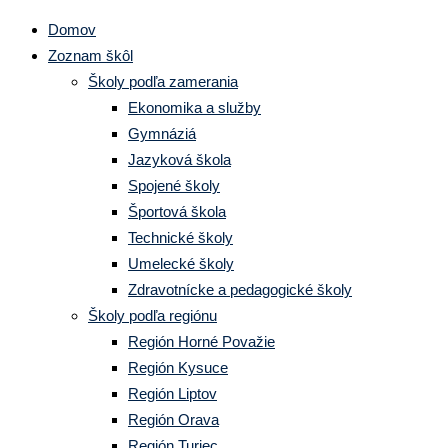
Domov
Zoznam škôl
Školy podľa zamerania
Ekonomika a služby
Gymnáziá
Jazyková škola
Spojené školy
Športová škola
Technické školy
Umelecké školy
Zdravotnícke a pedagogické školy
Školy podľa regiónu
Región Horné Považie
Región Kysuce
Región Liptov
Región Orava
Región Turiec