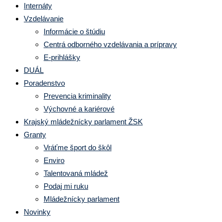
Internáty
Vzdelávanie
Informácie o štúdiu
Centrá odborného vzdelávania a prípravy
E-prihlášky
DUÁL
Poradenstvo
Prevencia kriminality
Výchovné a kariérové
Krajský mládežnícky parlament ŽSK
Granty
Vráťme šport do škôl
Enviro
Talentovaná mládež
Podaj mi ruku
Mládežnícky parlament
Novinky