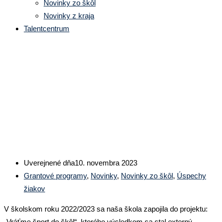
Novinky zo škôl
Novinky z kraja
Talentcentrum
Projekt grantového programu
Žilinského samosprávneho
kraja
Uverejnené dňa
10. novembra 2023
Grantové programy
,
Novinky
,
Novinky zo škôl
,
Úspechy
žiakov
V školskom roku 2022/2023 sa naša škola zapojila do projektu:
„Vráťme šport do škôl“, ktorého výsledkom sa stal externý