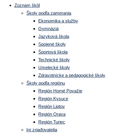
Zoznam škôl
Školy podľa zamerania
Ekonomika a služby
Gymnáziá
Jazyková škola
Spojené školy
Športová škola
Technické školy
Umelecké školy
Zdravotnícke a pedagogické školy
Školy podľa regiónu
Región Horné Považie
Región Kysuce
Región Liptov
Región Orava
Región Turiec
Iní zriaďovatelia