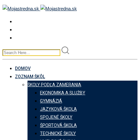
Skip
to
content
DOMOV
ZOZNAM ŠKÔL
ŠKOLY PODĽA ZAMERANIA
EKONOMIKA A SLUŽBY
GYMNÁZIÁ
JAZYKOVÁ ŠKOLA
SPOJENÉ ŠKOLY
ŠPORTOVÁ ŠKOLA
TECHNICKÉ ŠKOLY