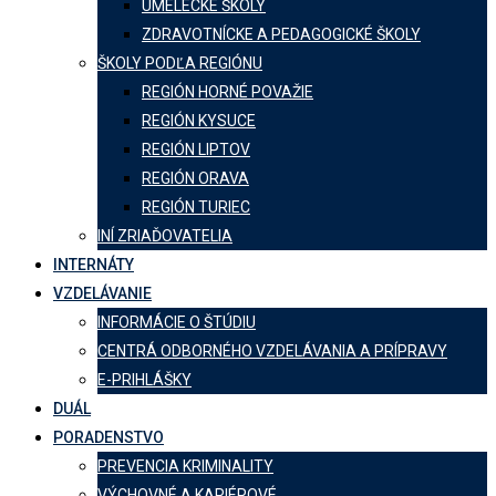
UMELECKÉ ŠKOLY
ZDRAVOTNÍCKE A PEDAGOGICKÉ ŠKOLY
ŠKOLY PODĽA REGIÓNU
REGIÓN HORNÉ POVAŽIE
REGIÓN KYSUCE
REGIÓN LIPTOV
REGIÓN ORAVA
REGIÓN TURIEC
INÍ ZRIAĎOVATELIA
INTERNÁTY
VZDELÁVANIE
INFORMÁCIE O ŠTÚDIU
CENTRÁ ODBORNÉHO VZDELÁVANIA A PRÍPRAVY
E-PRIHLÁŠKY
DUÁL
PORADENSTVO
PREVENCIA KRIMINALITY
VÝCHOVNÉ A KARIÉROVÉ