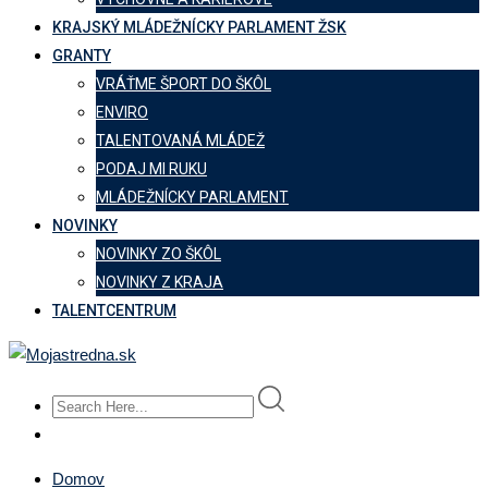
KRAJSKÝ MLÁDEŽNÍCKY PARLAMENT ŽSK
GRANTY
VRÁŤME ŠPORT DO ŠKÔL
ENVIRO
TALENTOVANÁ MLÁDEŽ
PODAJ MI RUKU
MLÁDEŽNÍCKY PARLAMENT
NOVINKY
NOVINKY ZO ŠKÔL
NOVINKY Z KRAJA
TALENTCENTRUM
Domov