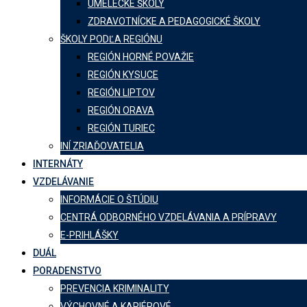
UMELECKÉ ŠKOLY
ZDRAVOTNÍCKE A PEDAGOGICKÉ ŠKOLY
ŠKOLY PODĽA REGIÓNU
REGIÓN HORNÉ POVAŽIE
REGIÓN KYSUCE
REGIÓN LIPTOV
REGIÓN ORAVA
REGIÓN TURIEC
INÍ ZRIAĎOVATELIA
INTERNÁTY
VZDELÁVANIE
INFORMÁCIE O ŠTÚDIU
CENTRÁ ODBORNÉHO VZDELÁVANIA A PRÍPRAVY
E-PRIHLÁŠKY
DUÁL
PORADENSTVO
PREVENCIA KRIMINALITY
VÝCHOVNÉ A KARIÉROVÉ