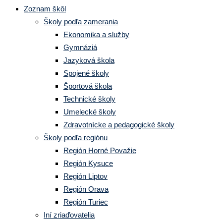
Zoznam škôl
Školy podľa zamerania
Ekonomika a služby
Gymnáziá
Jazyková škola
Spojené školy
Športová škola
Technické školy
Umelecké školy
Zdravotnícke a pedagogické školy
Školy podľa regiónu
Región Horné Považie
Región Kysuce
Región Liptov
Región Orava
Región Turiec
Iní zriaďovatelia