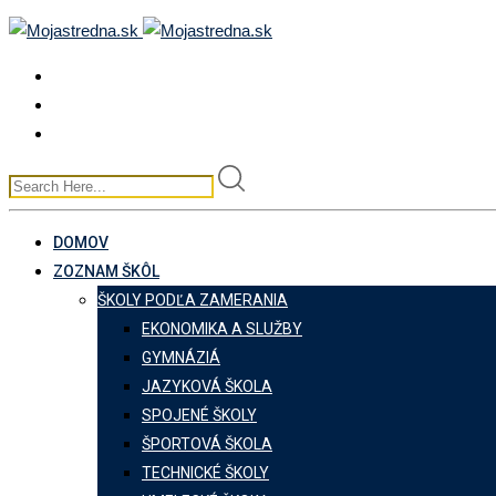
Skip
to
content
DOMOV
ZOZNAM ŠKÔL
ŠKOLY PODĽA ZAMERANIA
EKONOMIKA A SLUŽBY
GYMNÁZIÁ
JAZYKOVÁ ŠKOLA
SPOJENÉ ŠKOLY
ŠPORTOVÁ ŠKOLA
TECHNICKÉ ŠKOLY