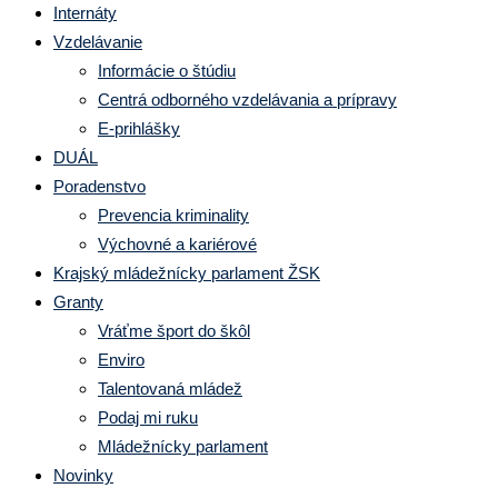
Internáty
Vzdelávanie
Informácie o štúdiu
Centrá odborného vzdelávania a prípravy
E-prihlášky
DUÁL
Poradenstvo
Prevencia kriminality
Výchovné a kariérové
Krajský mládežnícky parlament ŽSK
Granty
Vráťme šport do škôl
Enviro
Talentovaná mládež
Podaj mi ruku
Mládežnícky parlament
Novinky