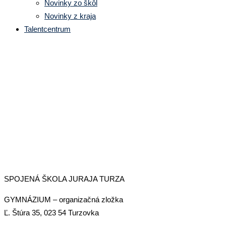
Novinky zo škôl
Novinky z kraja
Talentcentrum
Spojená škola Juraja Turza, Gym
SPOJENÁ ŠKOLA JURAJA TURZA
GYMNÁZIUM – organizačná zložka
Ľ. Štúra 35, 023 54 Turzovka