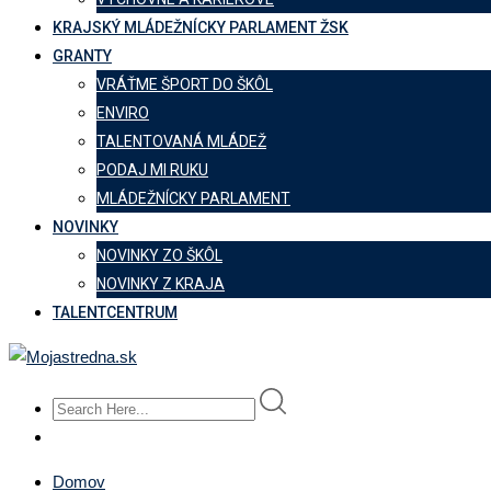
KRAJSKÝ MLÁDEŽNÍCKY PARLAMENT ŽSK
GRANTY
VRÁŤME ŠPORT DO ŠKÔL
ENVIRO
TALENTOVANÁ MLÁDEŽ
PODAJ MI RUKU
MLÁDEŽNÍCKY PARLAMENT
NOVINKY
NOVINKY ZO ŠKÔL
NOVINKY Z KRAJA
TALENTCENTRUM
Domov