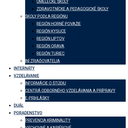
UMELECKÉ ŠKOLY
ZDRAVOTNÍCKE A PEDAGOGICKÉ ŠKOLY
ŠKOLY PODĽA REGIÓNU
REGIÓN HORNÉ POVAŽIE
REGIÓN KYSUCE
REGIÓN LIPTOV
REGIÓN ORAVA
REGIÓN TURIEC
INÍ ZRIAĎOVATELIA
INTERNÁTY
VZDELÁVANIE
INFORMÁCIE O ŠTÚDIU
CENTRÁ ODBORNÉHO VZDELÁVANIA A PRÍPRAVY
E-PRIHLÁŠKY
DUÁL
PORADENSTVO
PREVENCIA KRIMINALITY
VÝCHOVNÉ A KARIÉROVÉ