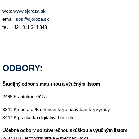
web:
www.sjoroza.sk
email:
sos@sjoroza.sk
tel.: +421 911 344 848
ODBORY:
Študijný odbor s maturitou a výučným listom
2495 K autotronik/čka
3341 K operátor/ka drevárskej a nábytkárskej výroby
3447 K grafik/čka digitálnych médií
Učebné odbory so záverečnou skúškou a výučným listom
2487 H 01 autoopravár/ka – mechanik/čka