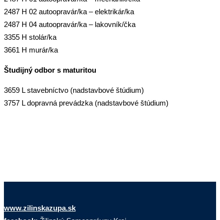
2487 H 02 autoopravár/ka – elektrikár/ka
2487 H 04 autoopravár/ka – lakovník/čka
3355 H stolár/ka
3661 H murár/ka
Študijný odbor s maturitou
3659 L stavebníctvo (nadstavbové štúdium)
3757 L dopravná prevádzka (nadstavbové štúdium)
www.zilinskazupa.sk