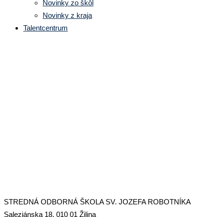
Novinky zo škôl
Novinky z kraja
Talentcentrum
STREDNÁ ODBORNÁ ŠKOLA
SV. JOZEFA ROBOTNÍKA,
ŽILINA
STREDNÁ ODBORNÁ ŠKOLA SV. JOZEFA ROBOTNÍKA
Saleziánska 18, 010 01 Žilina