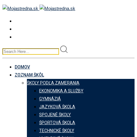
Skip
to
content
DOMOV
ZOZNAM ŠKÔL
ŠKOLY PODĽA ZAMERANIA
EKONOMIKA A SLUŽBY
GYMNÁZIÁ
JAZYKOVÁ ŠKOLA
SPOJENÉ ŠKOLY
ŠPORTOVÁ ŠKOLA
TECHNICKÉ ŠKOLY