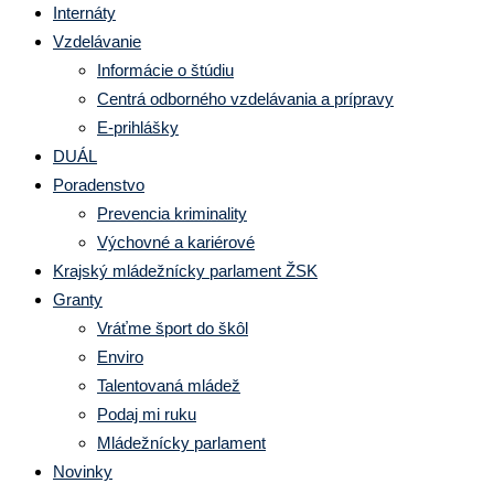
Internáty
Vzdelávanie
Informácie o štúdiu
Centrá odborného vzdelávania a prípravy
E-prihlášky
DUÁL
Poradenstvo
Prevencia kriminality
Výchovné a kariérové
Krajský mládežnícky parlament ŽSK
Granty
Vráťme šport do škôl
Enviro
Talentovaná mládež
Podaj mi ruku
Mládežnícky parlament
Novinky