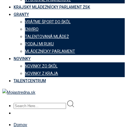
KRAJSKÝ MLÁDEŽNÍCKY PARLAMENT ŽSK
GRANTY
VRÁŤME ŠPORT DO ŠKÔL
ENVIRO
TALENTOVANÁ MLÁDEŽ
PODAJ MI RUKU
MLÁDEŽNÍCKY PARLAMENT
NOVINKY
NOVINKY ZO ŠKÔL
NOVINKY Z KRAJA
TALENTCENTRUM
Domov