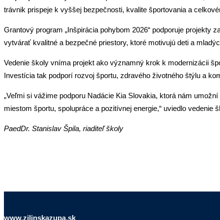
trávnik prispeje k vyššej bezpečnosti, kvalite športovania a celkov
Grantový program „Inšpirácia pohybom 2026“ podporuje projekty zame
vytvárať kvalitné a bezpečné priestory, ktoré motivujú deti a mlad
Vedenie školy vníma projekt ako významný krok k modernizácii šp
Investícia tak podporí rozvoj športu, zdravého životného štýlu a ko
„Veľmi si vážime podporu Nadácie Kia Slovakia, ktorá nám umožní o
miestom športu, spolupráce a pozitívnej energie,“ uviedlo vedenie š
PaedDr. Stanislav Špila, riaditeľ školy
www.zilinskazupa.sk