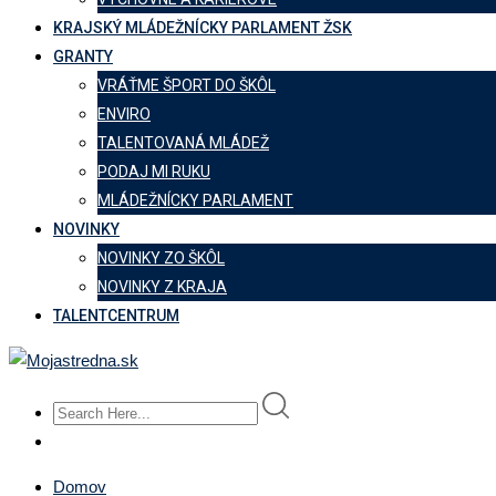
KRAJSKÝ MLÁDEŽNÍCKY PARLAMENT ŽSK
GRANTY
VRÁŤME ŠPORT DO ŠKÔL
ENVIRO
TALENTOVANÁ MLÁDEŽ
PODAJ MI RUKU
MLÁDEŽNÍCKY PARLAMENT
NOVINKY
NOVINKY ZO ŠKÔL
NOVINKY Z KRAJA
TALENTCENTRUM
Domov