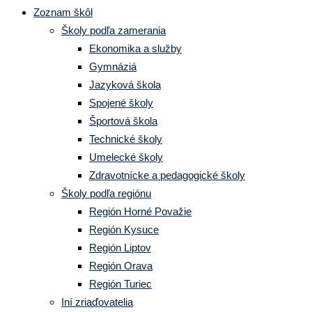
Zoznam škôl
Školy podľa zamerania
Ekonomika a služby
Gymnáziá
Jazyková škola
Spojené školy
Športová škola
Technické školy
Umelecké školy
Zdravotnícke a pedagogické školy
Školy podľa regiónu
Región Horné Považie
Región Kysuce
Región Liptov
Región Orava
Región Turiec
Iní zriaďovatelia