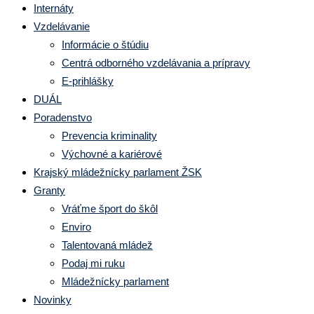
Internáty
Vzdelávanie
Informácie o štúdiu
Centrá odborného vzdelávania a prípravy
E-prihlášky
DUÁL
Poradenstvo
Prevencia kriminality
Výchovné a kariérové
Krajský mládežnícky parlament ŽSK
Granty
Vráťme šport do škôl
Enviro
Talentovaná mládež
Podaj mi ruku
Mládežnícky parlament
Novinky