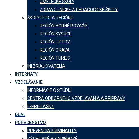
UMELECKÉ ŠKOLY
ZDRAVOTNÍCKE A PEDAGOGICKÉ ŠKOLY
ŠKOLY PODĽA REGIÓNU
REGIÓN HORNÉ POVAŽIE
REGIÓN KYSUCE
REGIÓN LIPTOV
REGIÓN ORAVA
REGIÓN TURIEC
INÍ ZRIAĎOVATELIA
INTERNÁTY
VZDELÁVANIE
INFORMÁCIE O ŠTÚDIU
CENTRÁ ODBORNÉHO VZDELÁVANIA A PRÍPRAVY
E-PRIHLÁŠKY
DUÁL
PORADENSTVO
PREVENCIA KRIMINALITY
VÝCHOVNÉ A KARIÉROVÉ