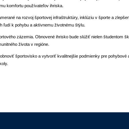
ému komfortu používateľov ihriska.
rané na rozvoj športovej infraštruktúry, inklúziu v športe a zlepše
ých ľudí k pohybu a aktívnemu životnému štýlu.
ortového zázemia. Obnovené ihrisko bude slúžiť nielen študentom š
munitného života v regióne.
bnoviť športovisko a vytvoriť kvalitnejšie podmienky pre pohybové 
koly.