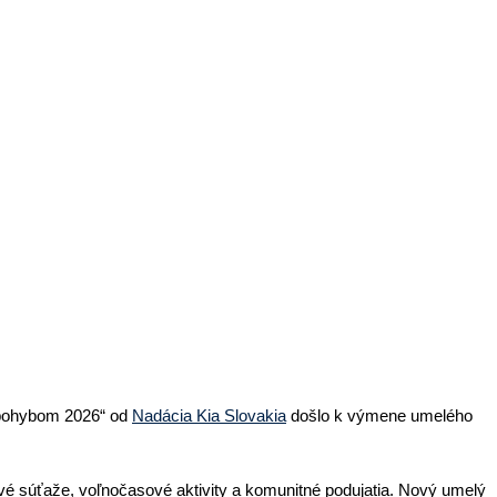
a pohybom 2026“ od
Nadácia Kia Slovakia
došlo k výmene umelého
vé súťaže, voľnočasové aktivity a komunitné podujatia. Nový umelý