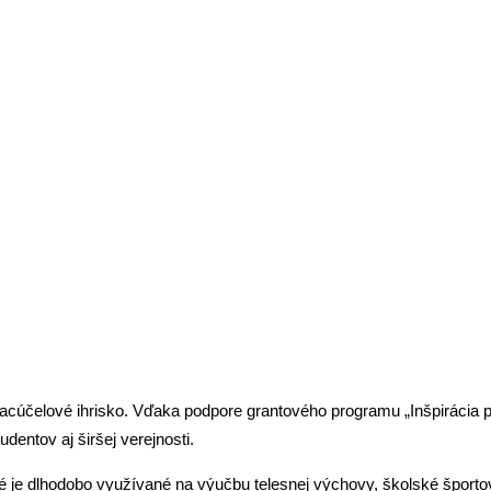
re šport aj komunitu v Čadci
iacúčelové ihrisko. Vďaka podpore grantového programu „Inšpiráci
dentov aj širšej verejnosti.
é je dlhodobo využívané na výučbu telesnej výchovy, školské športo