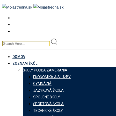
Skip
to
content
DOMOV
ZOZNAM ŠKÔL
ŠKOLY PODĽA ZAMERANIA
EKONOMIKA A SLUŽBY
GYMNÁZIÁ
JAZYKOVÁ ŠKOLA
SPOJENÉ ŠKOLY
ŠPORTOVÁ ŠKOLA
TECHNICKÉ ŠKOLY