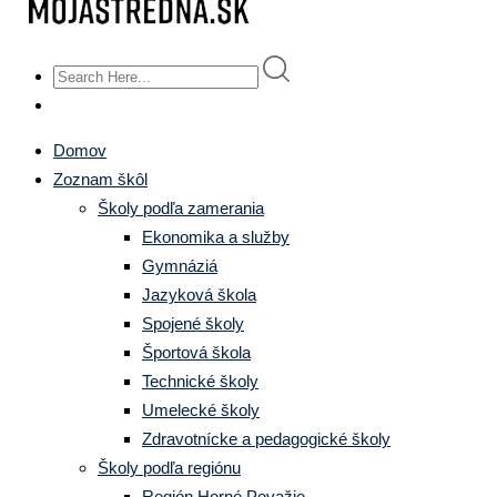
Domov
Zoznam škôl
Školy podľa zamerania
Ekonomika a služby
Gymnáziá
Jazyková škola
Spojené školy
Športová škola
Technické školy
Umelecké školy
Zdravotnícke a pedagogické školy
Školy podľa regiónu
Región Horné Považie