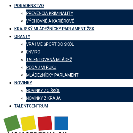
PORADENSTVO
PREVENCIA KRIMINALITY
VÝCHOVNÉ A KARIÉROVÉ
KRAJSKÝ MLÁDEŽNÍCKY PARLAMENT ŽSK
GRANTY
VRÁŤME ŠPORT DO ŠKÔL
ENVIRO
TALENTOVANÁ MLÁDEŽ
PODAJ MI RUKU
MLÁDEŽNÍCKY PARLAMENT
NOVINKY
NOVINKY ZO ŠKÔL
NOVINKY Z KRAJA
TALENTCENTRUM