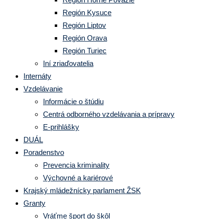
Región Kysuce
Región Liptov
Región Orava
Región Turiec
Iní zriaďovatelia
Internáty
Vzdelávanie
Informácie o štúdiu
Centrá odborného vzdelávania a prípravy
E-prihlášky
DUÁL
Poradenstvo
Prevencia kriminality
Výchovné a kariérové
Krajský mládežnícky parlament ŽSK
Granty
Vráťme šport do škôl