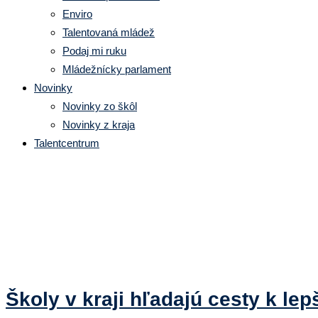
Enviro
Talentovaná mládež
Podaj mi ruku
Mládežnícky parlament
Novinky
Novinky zo škôl
Novinky z kraja
Talentcentrum
Značka:
Budovanie kultúry a klí
Školy v kraji hľadajú cesty k le