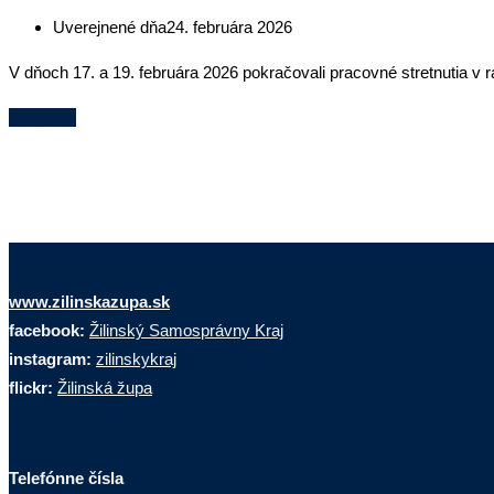
Uverejnené dňa
24. februára 2026
V dňoch 17. a 19. februára 2026 pokračovali pracovné stretnutia v
Čítaj viac
www.zilinskazupa.sk
facebook:
Žilinský Samosprávny Kraj
instagram:
zilinskykraj
flickr:
Žilinská župa
Telefónne čísla