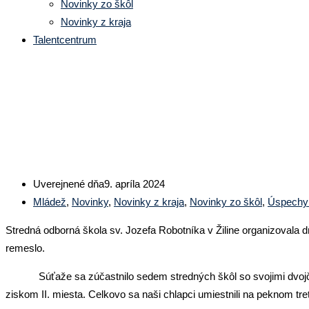
Novinky zo škôl
Novinky z kraja
Talentcentrum
Úspech SOŠ drevárskej a stave
Uverejnené dňa
9. apríla 2024
Mládež
,
Novinky
,
Novinky z kraja
,
Novinky zo škôl
,
Úspechy
Stredná odborná škola sv. Jozefa Robotníka v Žiline organizovala
remeslo.
Súťaže sa zúčastnilo sedem stredných škôl so svojimi dvojčlenný
ziskom II. miesta. Celkovo sa naši chlapci umiestnili na peknom tr