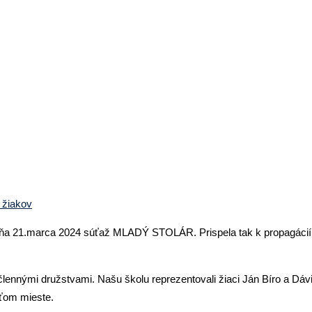
bnej na súťaži MLADÝ STOLÁR 20
 žiakov
 dňa 21.marca 2024 súťaž MLADÝ STOLÁR. Prispela tak k propagácií re
mi družstvami. Našu školu reprezentovali žiaci Ján Bíro a Dávid 
eťom mieste.