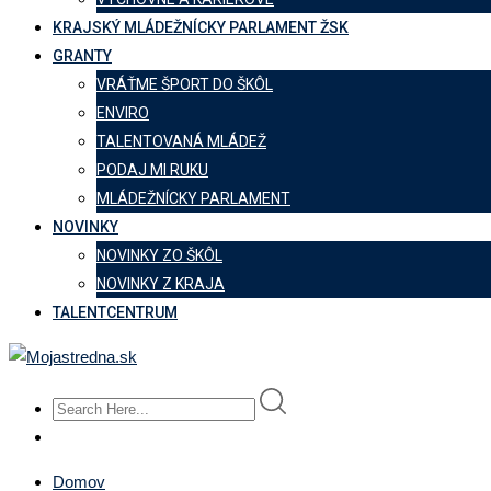
KRAJSKÝ MLÁDEŽNÍCKY PARLAMENT ŽSK
GRANTY
VRÁŤME ŠPORT DO ŠKÔL
ENVIRO
TALENTOVANÁ MLÁDEŽ
PODAJ MI RUKU
MLÁDEŽNÍCKY PARLAMENT
NOVINKY
NOVINKY ZO ŠKÔL
NOVINKY Z KRAJA
TALENTCENTRUM
Domov