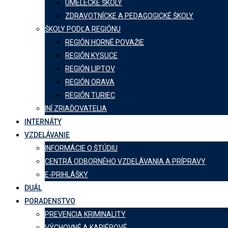
UMELECKÉ ŠKOLY
ZDRAVOTNÍCKE A PEDAGOGICKÉ ŠKOLY
ŠKOLY PODĽA REGIÓNU
REGIÓN HORNÉ POVAŽIE
REGIÓN KYSUCE
REGIÓN LIPTOV
REGIÓN ORAVA
REGIÓN TURIEC
INÍ ZRIAĎOVATELIA
INTERNÁTY
VZDELÁVANIE
INFORMÁCIE O ŠTÚDIU
CENTRÁ ODBORNÉHO VZDELÁVANIA A PRÍPRAVY
E-PRIHLÁŠKY
DUÁL
PORADENSTVO
PREVENCIA KRIMINALITY
VÝCHOVNÉ A KARIÉROVÉ