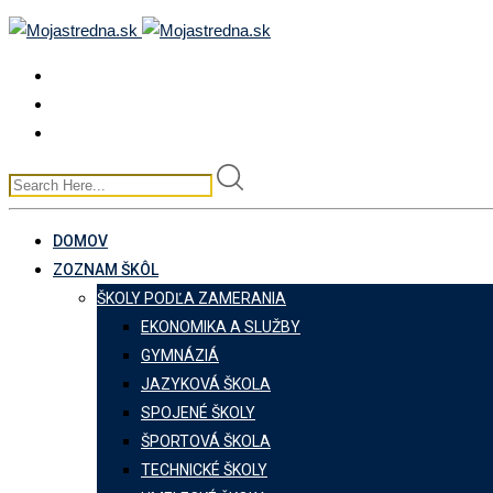
Skip
to
content
DOMOV
ZOZNAM ŠKÔL
ŠKOLY PODĽA ZAMERANIA
EKONOMIKA A SLUŽBY
GYMNÁZIÁ
JAZYKOVÁ ŠKOLA
SPOJENÉ ŠKOLY
ŠPORTOVÁ ŠKOLA
TECHNICKÉ ŠKOLY