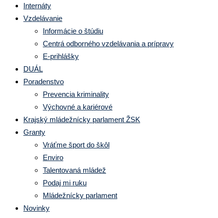
Internáty
Vzdelávanie
Informácie o štúdiu
Centrá odborného vzdelávania a prípravy
E-prihlášky
DUÁL
Poradenstvo
Prevencia kriminality
Výchovné a kariérové
Krajský mládežnícky parlament ŽSK
Granty
Vráťme šport do škôl
Enviro
Talentovaná mládež
Podaj mi ruku
Mládežnícky parlament
Novinky