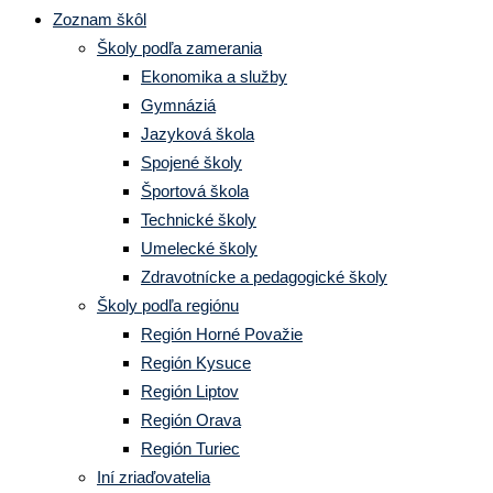
Zoznam škôl
Školy podľa zamerania
Ekonomika a služby
Gymnáziá
Jazyková škola
Spojené školy
Športová škola
Technické školy
Umelecké školy
Zdravotnícke a pedagogické školy
Školy podľa regiónu
Región Horné Považie
Región Kysuce
Región Liptov
Región Orava
Región Turiec
Iní zriaďovatelia