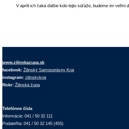
V apríli ich čaká ďalšie kolo tejto súťaže, budeme im veľmi dr
www.zilinskazupa.sk
facebook:
Žilinský Samosprávny Kraj
instagram:
zilinskykraj
flickr:
Žilinská župa
Telefónne čísla
Informácie: 041 / 50 32 111
Podateľňa: 041 / 50 32 145 (455)