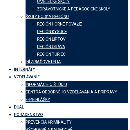
UMELECKÉ ŠKOLY
ZDRAVOTNÍCKE A PEDAGOGICKÉ ŠKOLY
ŠKOLY PODĽA REGIÓNU
REGIÓN HORNÉ POVAŽIE
REGIÓN KYSUCE
REGIÓN LIPTOV
REGIÓN ORAVA
REGIÓN TURIEC
INÍ ZRIAĎOVATELIA
INTERNÁTY
VZDELÁVANIE
INFORMÁCIE O ŠTÚDIU
CENTRÁ ODBORNÉHO VZDELÁVANIA A PRÍPRAVY
E-PRIHLÁŠKY
DUÁL
PORADENSTVO
PREVENCIA KRIMINALITY
VÝCHOVNÉ A KARIÉROVÉ