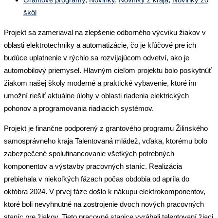
škôl
Projekt sa zameriaval na zlepšenie odborného výcviku žiakov v
oblasti elektrotechniky a automatizácie, čo je kľúčové pre ich
budúce uplatnenie v rýchlo sa rozvíjajúcom odvetví, ako je
automobilový priemysel. Hlavným cieľom projektu bolo poskytnúť
žiakom našej školy moderné a praktické vybavenie, ktoré im
umožní riešiť aktuálne úlohy v oblasti riadenia elektrických
pohonov a programovania riadiacich systémov.
Projekt je finančne podporený z grantového programu Žilinského
samosprávneho kraja Talentovaná mládež, vďaka, ktorému bolo
zabezpečené spolufinancovanie všetkých potrebných
komponentov a výstavby pracovných staníc. Realizácia
prebiehala v niekoľkých fázach počas obdobia od apríla do
októbra 2024. V prvej fáze došlo k nákupu elektrokomponentov,
ktoré boli nevyhnutné na zostrojenie dvoch nových pracovných
staníc pre žiakov. Tieto pracovné stanice vyrábali talentovaní žiaci