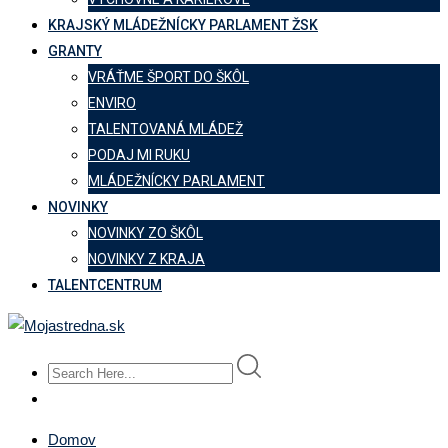
KRAJSKÝ MLÁDEŽNÍCKY PARLAMENT ŽSK
GRANTY
VRÁŤME ŠPORT DO ŠKÔL
ENVIRO
TALENTOVANÁ MLÁDEŽ
PODAJ MI RUKU
MLÁDEŽNÍCKY PARLAMENT
NOVINKY
NOVINKY ZO ŠKÔL
NOVINKY Z KRAJA
TALENTCENTRUM
Domov