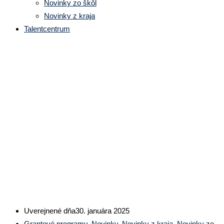
Novinky zo škôl
Novinky z kraja
Talentcentrum
Úspešná realizácia projektu
„Inovované pracovné stanice
žiakov pre riadenie elektrických
pohonov“ podporeného
z grantového programu ŽSK
„Talentovaná mládež 2024“
Uverejnené dňa
30. januára 2025
Grantové programy
,
Novinky
,
Novinky z kraja
,
Novinky zo