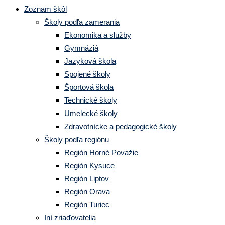
Zoznam škôl
Školy podľa zamerania
Ekonomika a služby
Gymnáziá
Jazyková škola
Spojené školy
Športová škola
Technické školy
Umelecké školy
Zdravotnícke a pedagogické školy
Školy podľa regiónu
Región Horné Považie
Región Kysuce
Región Liptov
Región Orava
Región Turiec
Iní zriaďovatelia