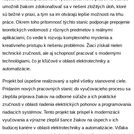
umožnili žiakom zdokonaľovať sa v riešení zložitých úloh, ktoré
sú bežné v praxi, a tým sa im otvárajú lepšie možnosti na trhu
práce. Okrem toho prítomnosť týchto staníc podporuje prepojenie
teoretických vedomostí z rôznych predmetov s reálnymi
aplikáciami, čo vedie k rozvoju komplexného myslenia a
kreatívneho prístupu k riešeniu problémov. Žiaci získali nielen
technické zručnosti, ale aj schopnosť pracovať s modernými
technológiami, čo je kľúčové v oblasti elektrotechniky a
automatizácie.
Projekt bol úspešne realizovaný a splnil všetky stanovené ciele.
Pridaním nových pracovných staníc do vyučovacieho procesu sa
zlepšila príprava žiakov na odborné súťaže a ich praktické
zručnosti v oblasti riadenia elektrických pohonov a programovania
riadiacich systémov. Tento projekt tak prispel k modernizácii
vyučovania a výrazne zlepšil šance žiakov na úspech v ich
budúcej kariére v oblasti elektrotechniky a automatizácie. Vďaka