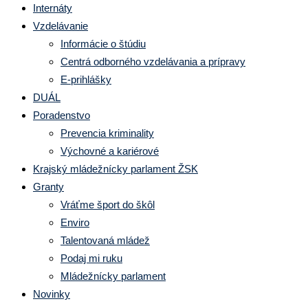
Internáty
Vzdelávanie
Informácie o štúdiu
Centrá odborného vzdelávania a prípravy
E-prihlášky
DUÁL
Poradenstvo
Prevencia kriminality
Výchovné a kariérové
Krajský mládežnícky parlament ŽSK
Granty
Vráťme šport do škôl
Enviro
Talentovaná mládež
Podaj mi ruku
Mládežnícky parlament
Novinky