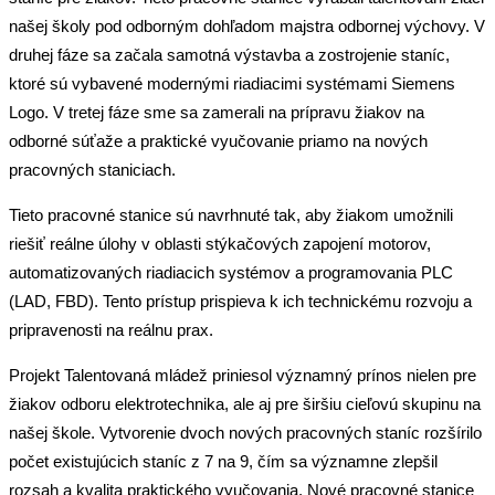
našej školy pod odborným dohľadom majstra odbornej výchovy. V
druhej fáze sa začala samotná výstavba a zostrojenie staníc,
ktoré sú vybavené modernými riadiacimi systémami Siemens
Logo. V tretej fáze sme sa zamerali na prípravu žiakov na
odborné súťaže a praktické vyučovanie priamo na nových
pracovných staniciach.
Tieto pracovné stanice sú navrhnuté tak, aby žiakom umožnili
riešiť reálne úlohy v oblasti stýkačových zapojení motorov,
automatizovaných riadiacich systémov a programovania PLC
(LAD, FBD). Tento prístup prispieva k ich technickému rozvoju a
pripravenosti na reálnu prax.
Projekt Talentovaná mládež priniesol významný prínos nielen pre
žiakov odboru elektrotechnika, ale aj pre širšiu cieľovú skupinu na
našej škole. Vytvorenie dvoch nových pracovných staníc rozšírilo
počet existujúcich staníc z 7 na 9, čím sa významne zlepšil
rozsah a kvalita praktického vyučovania. Nové pracovné stanice