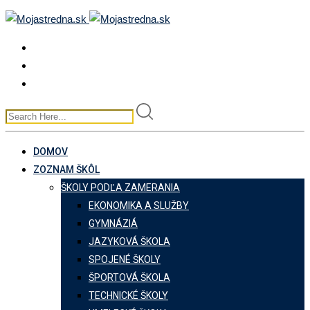
Skip
to
content
DOMOV
ZOZNAM ŠKÔL
ŠKOLY PODĽA ZAMERANIA
EKONOMIKA A SLUŽBY
GYMNÁZIÁ
JAZYKOVÁ ŠKOLA
SPOJENÉ ŠKOLY
ŠPORTOVÁ ŠKOLA
TECHNICKÉ ŠKOLY