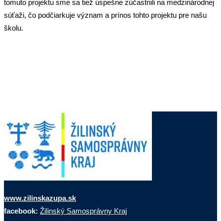
tomuto projektu sme sa tiež úspešne zúčastnili na medzinárodnej
súťaži, čo podčiarkuje význam a prínos tohto projektu pre našu
školu.
www.zilinskazupa.sk
facebook:
Žilinský Samosprávny Kraj