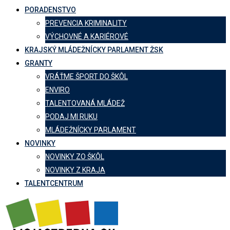
PORADENSTVO
PREVENCIA KRIMINALITY
VÝCHOVNÉ A KARIÉROVÉ
KRAJSKÝ MLÁDEŽNÍCKY PARLAMENT ŽSK
GRANTY
VRÁŤME ŠPORT DO ŠKÔL
ENVIRO
TALENTOVANÁ MLÁDEŽ
PODAJ MI RUKU
MLÁDEŽNÍCKY PARLAMENT
NOVINKY
NOVINKY ZO ŠKÔL
NOVINKY Z KRAJA
TALENTCENTRUM