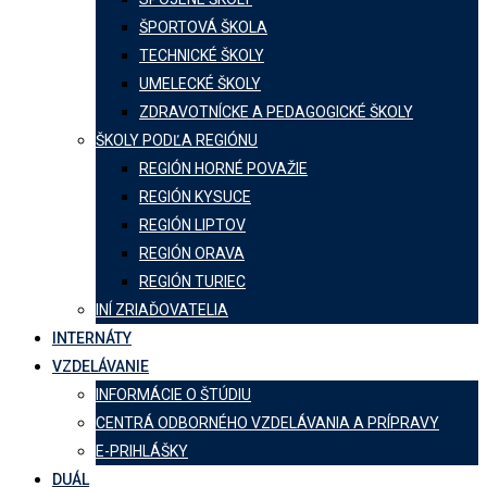
ŠPORTOVÁ ŠKOLA
TECHNICKÉ ŠKOLY
UMELECKÉ ŠKOLY
ZDRAVOTNÍCKE A PEDAGOGICKÉ ŠKOLY
ŠKOLY PODĽA REGIÓNU
REGIÓN HORNÉ POVAŽIE
REGIÓN KYSUCE
REGIÓN LIPTOV
REGIÓN ORAVA
REGIÓN TURIEC
INÍ ZRIAĎOVATELIA
INTERNÁTY
VZDELÁVANIE
INFORMÁCIE O ŠTÚDIU
CENTRÁ ODBORNÉHO VZDELÁVANIA A PRÍPRAVY
E-PRIHLÁŠKY
DUÁL