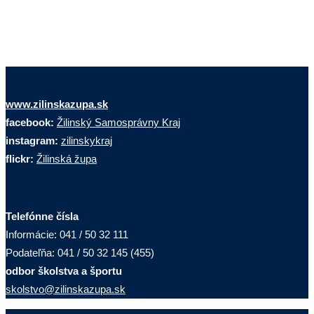
www.zilinskazupa.sk
facebook:
Žilinský Samosprávny Kraj
instagram:
zilinskykraj
flickr:
Žilinská župa
Telefónne čísla
Informácie: 041 / 50 32 111
Podateľňa: 041 / 50 32 145 (455)
odbor školstva a športu
skolstvo@zilinskazupa.sk