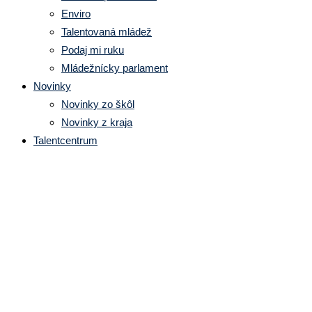
Enviro
Talentovaná mládež
Podaj mi ruku
Mládežnícky parlament
Novinky
Novinky zo škôl
Novinky z kraja
Talentcentrum
Voľné miesta pre druhé kolo
prijímacieho konania na
stredné školy na školský rok
2026/2027