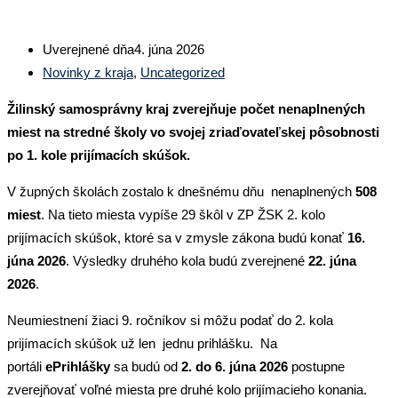
Uverejnené dňa
4. júna 2026
Novinky z kraja
,
Uncategorized
Žilinský samosprávny kraj zverejňuje počet nenaplnených
miest na stredné školy vo svojej zriaďovateľskej pôsobnosti
po 1. kole prijímacích skúšok.
V župných školách zostalo k dnešnému dňu nenaplnených
508
miest
. Na tieto miesta vypíše 29 škôl v ZP ŽSK 2. kolo
prijímacích skúšok, ktoré sa v zmysle zákona budú konať
16.
júna 2026
. Výsledky druhého kola budú zverejnené
22. júna
2026
.
Neumiestnení žiaci 9. ročníkov si môžu podať do 2. kola
prijímacích skúšok už len jednu prihlášku. Na
portáli
ePrihlášky
sa budú od
2. do 6. júna 2026
postupne
zverejňovať voľné miesta pre druhé kolo prijímacieho konania.