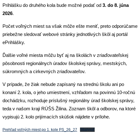
Prihlášku do druhého kola bude možné podať od
3. do 8. júna
2026
.
Počet voľných miest sa však môže ešte meniť, preto odporúčame
priebežne sledovať webové stránky jednotlivých škôl aj portál
ePrihlášky.
Ďalšie voľné miesta môžu byť aj na školách v zriaďovateľskej
pôsobnosti regionálnych úradov školskej správy, mestských,
súkromných a cirkevných zriaďovateľov.
V prípade, že žiak nebude zapísaný na strednú školu ani po
konaní 2. kola, o jeho umiestnení, vzhľadom na povinnú 10-ročnú
dochádzku, rozhoduje príslušný regionálny úrad školskej správy,
teda v našom kraji RÚŠS Žilina. Zoznam škôl a odborov, na ktoré
vypisujú 2. kolo prijímacích skúšok nájdete v prílohe.
Prehľad voľných miest po 1. kole PS_26_27
Stiahnuť