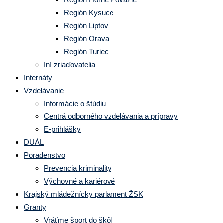
Región Kysuce
Región Liptov
Región Orava
Región Turiec
Iní zriaďovatelia
Internáty
Vzdelávanie
Informácie o štúdiu
Centrá odborného vzdelávania a prípravy
E-prihlášky
DUÁL
Poradenstvo
Prevencia kriminality
Výchovné a kariérové
Krajský mládežnícky parlament ŽSK
Granty
Vráťme šport do škôl