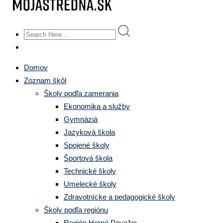
Domov
Zoznam škôl
Školy podľa zamerania
Ekonomika a služby
Gymnáziá
Jazyková škola
Spojené školy
Športová škola
Technické školy
Umelecké školy
Zdravotnícke a pedagogické školy
Školy podľa regiónu
Región Horné Považie