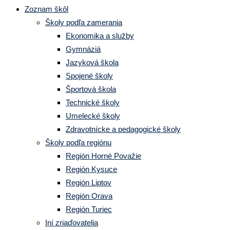
Zoznam škôl
Školy podľa zamerania
Ekonomika a služby
Gymnáziá
Jazyková škola
Spojené školy
Športová škola
Technické školy
Umelecké školy
Zdravotnícke a pedagogické školy
Školy podľa regiónu
Región Horné Považie
Región Kysuce
Región Liptov
Región Orava
Región Turiec
Iní zriaďovatelia