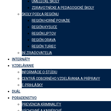
UMELECKÉ ŠKOLY
ZDRAVOTNÍCKE A PEDAGOGICKÉ ŠKOLY
ŠKOLY PODĽA REGIÓNU
REGIÓN HORNÉ POVAŽIE
REGIÓN KYSUCE
REGIÓN LIPTOV
REGIÓN ORAVA
REGIÓN TURIEC
INÍ ZRIAĎOVATELIA
INTERNÁTY
VZDELÁVANIE
INFORMÁCIE O ŠTÚDIU
CENTRÁ ODBORNÉHO VZDELÁVANIA A PRÍPRAVY
E-PRIHLÁŠKY
DUÁL
PORADENSTVO
PREVENCIA KRIMINALITY
VÝCHOVNÉ A KARIÉROVÉ