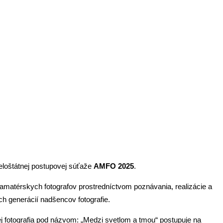
 celoštátnej postupovej súťaže
AMFO 2025
.
 amatérskych fotografov prostredníctvom poznávania, realizácie a
ch generácií nadšencov fotografie.
ej fotografia pod názvom: „Medzi svetlom a tmou“ postupuje na