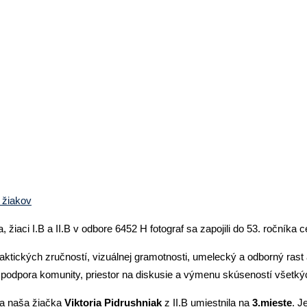
povej súťaže AMFO 2025
 žiakov
, žiaci I.B a II.B v odbore 6452 H fotograf sa zapojili do 53. ročníka
raktických zručností, vizuálnej gramotnosti, umelecký a odborný rast
 aj podpora komunity, priestor na diskusie a výmenu skúseností všetký
sa naša žiačka
Viktoria Pidrushniak
z II.B umiestnila na
3.mieste
. J