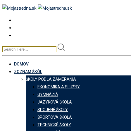
Skip
to
content
DOMOV
ZOZNAM ŠKÔL
ŠKOLY PODĽA ZAMERANIA
EKONOMIKA A SLUŽBY
GYMNÁZIÁ
JAZYKOVÁ ŠKOLA
SPOJENÉ ŠKOLY
ŠPORTOVÁ ŠKOLA
TECHNICKÉ ŠKOLY