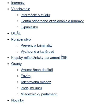
Internáty
Vzdelávanie
Informácie o štúdiu
Centrá odborného vzdelávania a prípravy
E-prihlášky
DUÁL
Poradenstvo
Prevencia kriminality
Výchovné a kariérové
Krajský mládežnícky parlament ŽSK
Granty
Vráťme šport do škôl
Enviro
Talentovaná mládež
Podaj mi ruku
Mládežnícky parlament
Novinky