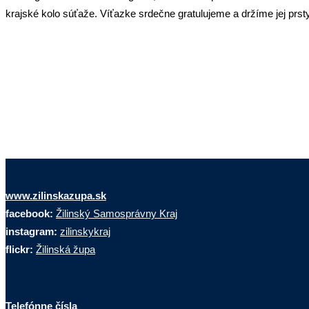
krajské kolo súťaže. Víťazke srdečne gratulujeme a držíme jej prsty
www.zilinskazupa.sk
facebook:
Žilinský Samosprávny Kraj
instagram:
zilinskykraj
flickr:
Žilinská župa
Telefónne čísla