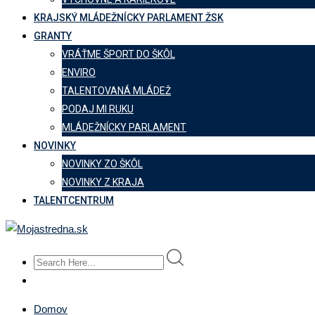
KRAJSKÝ MLÁDEŽNÍCKY PARLAMENT ŽSK
GRANTY
VRÁŤME ŠPORT DO ŠKÔL
ENVIRO
TALENTOVANÁ MLÁDEŽ
PODAJ MI RUKU
MLÁDEŽNÍCKY PARLAMENT
NOVINKY
NOVINKY ZO ŠKÔL
NOVINKY Z KRAJA
TALENTCENTRUM
Domov