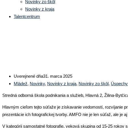
Novinky zo škôl
Novinky z kraja
Talentcentrum
Vyhodnotenie celoštátnej postu
Uverejnené dňa
31. marca 2025
Mládež
,
Novinky
,
Novinky z kraja
,
Novinky zo škôl
,
Úspechy
Stredná odborná škola podnikania a služieb, Hlavná 2, Žilina-Bytčica
Hlavným cieľom tejto súťaže je získavanie vedomostí, rozvíjanie p
prezentácie ich fotografickej tvorby. AMFO nie je len súťaž, ale je
V kategórii samostatné fotografie, veková skupina od 15-25 rokov 