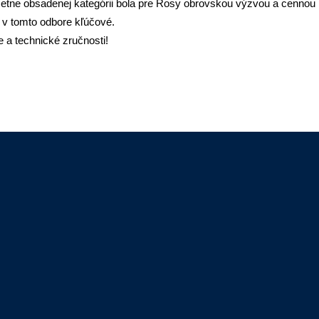
početne obsadenej kategórii bola pre Rosy obrovskou výzvou a cenno
ú v tomto odbore kľúčové.
 a technické zručnosti!