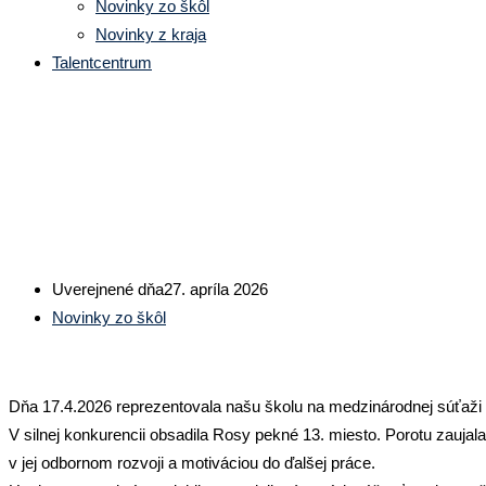
Novinky zo škôl
Novinky z kraja
Talentcentrum
Žiačka SOŠ PaS v Bytčici bodova
Uverejnené dňa
27. apríla 2026
Novinky zo škôl
Dňa 17.4.2026 reprezentovala našu školu na medzinárodnej súťaži v P
V silnej konkurencii obsadila Rosy pekné 13. miesto. Porotu zauj
v jej odbornom rozvoji a motiváciou do ďalšej práce.