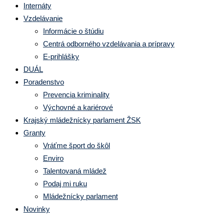
Internáty
Vzdelávanie
Informácie o štúdiu
Centrá odborného vzdelávania a prípravy
E-prihlášky
DUÁL
Poradenstvo
Prevencia kriminality
Výchovné a kariérové
Krajský mládežnícky parlament ŽSK
Granty
Vráťme šport do škôl
Enviro
Talentovaná mládež
Podaj mi ruku
Mládežnícky parlament
Novinky