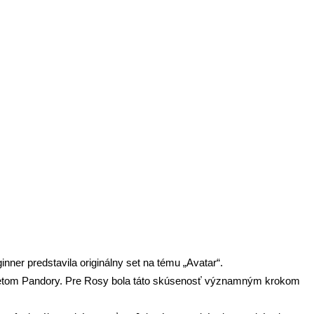
 arte
nner predstavila originálny set na tému „Avatar“.
né svetom Pandory. Pre Rosy bola táto skúsenosť významným krokom