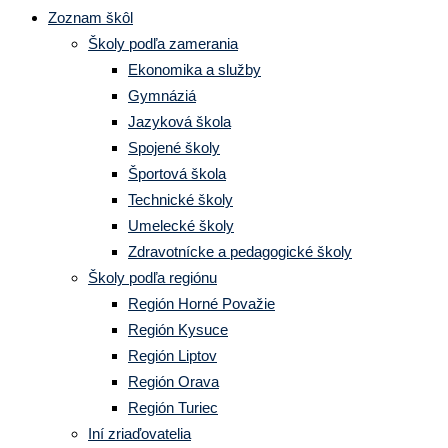
Zoznam škôl
Školy podľa zamerania
Ekonomika a služby
Gymnáziá
Jazyková škola
Spojené školy
Športová škola
Technické školy
Umelecké školy
Zdravotnícke a pedagogické školy
Školy podľa regiónu
Región Horné Považie
Región Kysuce
Región Liptov
Región Orava
Región Turiec
Iní zriaďovatelia