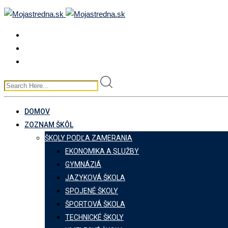
Skip
to
content
DOMOV
ZOZNAM ŠKÔL
ŠKOLY PODĽA ZAMERANIA
EKONOMIKA A SLUŽBY
GYMNÁZIÁ
JAZYKOVÁ ŠKOLA
SPOJENÉ ŠKOLY
ŠPORTOVÁ ŠKOLA
TECHNICKÉ ŠKOLY