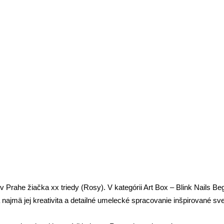
la na medzinárodnej súťaži v nail
rahe žiačka xx triedy (Rosy). V kategórii Art Box – Blink Nails Begi
ala najmä jej kreativita a detailné umelecké spracovanie inšpirova