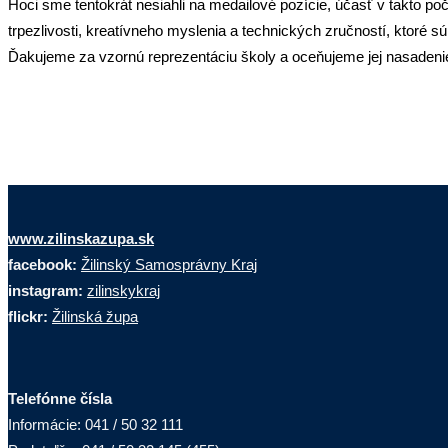
Hoci sme tentokrát nesiahli na medailové pozície, účasť v takto 
trpezlivosti, kreatívneho myslenia a technických zručností, ktoré s
Ďakujeme za vzornú reprezentáciu školy a oceňujeme jej nasadenie
www.zilinskazupa.sk
facebook:
Žilinský Samosprávny Kraj
instagram:
zilinskykraj
flickr:
Žilinská župa
Telefónne čísla
Informácie: 041 / 50 32 111