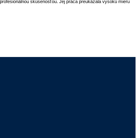
u profesionálnou skúsenosťou. Jej práca preukázala vysokú mieru