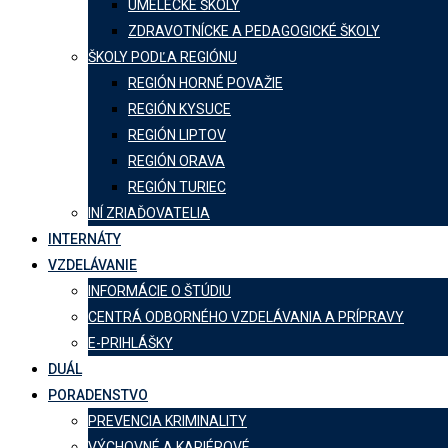
UMELECKÉ ŠKOLY
ZDRAVOTNÍCKE A PEDAGOGICKÉ ŠKOLY
ŠKOLY PODĽA REGIÓNU
REGIÓN HORNÉ POVAŽIE
REGIÓN KYSUCE
REGIÓN LIPTOV
REGIÓN ORAVA
REGIÓN TURIEC
INÍ ZRIAĎOVATELIA
INTERNÁTY
VZDELÁVANIE
INFORMÁCIE O ŠTÚDIU
CENTRÁ ODBORNÉHO VZDELÁVANIA A PRÍPRAVY
E-PRIHLÁŠKY
DUÁL
PORADENSTVO
PREVENCIA KRIMINALITY
VÝCHOVNÉ A KARIÉROVÉ