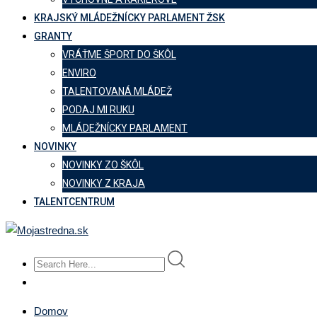
KRAJSKÝ MLÁDEŽNÍCKY PARLAMENT ŽSK
GRANTY
VRÁŤME ŠPORT DO ŠKÔL
ENVIRO
TALENTOVANÁ MLÁDEŽ
PODAJ MI RUKU
MLÁDEŽNÍCKY PARLAMENT
NOVINKY
NOVINKY ZO ŠKÔL
NOVINKY Z KRAJA
TALENTCENTRUM
Domov