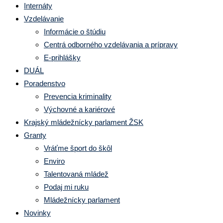
Internáty
Vzdelávanie
Informácie o štúdiu
Centrá odborného vzdelávania a prípravy
E-prihlášky
DUÁL
Poradenstvo
Prevencia kriminality
Výchovné a kariérové
Krajský mládežnícky parlament ŽSK
Granty
Vráťme šport do škôl
Enviro
Talentovaná mládež
Podaj mi ruku
Mládežnícky parlament
Novinky