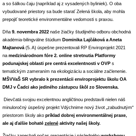
a so šálkou čaju (napríklad aj z vysadených byliniek). O oba
vybudované priestory sa bude starať Zelená škola, aby mohla
prepojiť teoretické environmentálne vedomosti s praxou.
Dňa
9. novembra 2022
naše žiačky študijného odboru obchodná
akadémia-bilingválne štúdium
Dominika Lajčáková a Aneta
Majtanová
(5. A) úspešne prezentovali RP Enviroprojekt 2021
na
medzinárodnom fóre 2. online stretnutia Platformy
podunajskej oblasti pre centrá excelentnosti v OVP
s
tematickým zameraním na ekologizáciu a sociálne začlenenie.
MŠVVaŠ SR vybralo k prezentácii enviroprojektu školu OA
DMJ v Čadci ako jediného zástupcu škôl zo Slovenska.
Dievčatá svojou excelentnou angličtinou predstavili nielen náš
minuloročný úspešný projekt Vdýchnime nový život „zabudnutým“
priestorom školy ako
príklad dobrej environmentálnej praxe,
ale aj ďalšie bohaté
zelené
aktivity našej školy.
Žiačky zanechali počas prezentácie i následného
workshopu