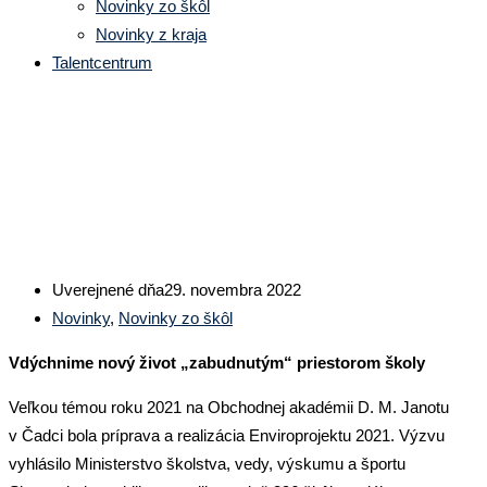
Novinky zo škôl
Novinky z kraja
Talentcentrum
ENVIROPROJEKT 2021:
Uverejnené dňa
29. novembra 2022
Novinky
,
Novinky zo škôl
Vdýchnime nový život „zabudnutým“ priestorom školy
Veľkou témou roku 2021 na Obchodnej akadémii D. M. Janotu
v Čadci bola príprava a realizácia Enviroprojektu 2021. Výzvu
vyhlásilo Ministerstvo školstva, vedy, výskumu a športu