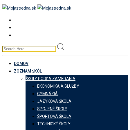
Skip
to
content
DOMOV
ZOZNAM ŠKÔL
ŠKOLY PODĽA ZAMERANIA
EKONOMIKA A SLUŽBY
GYMNÁZIÁ
JAZYKOVÁ ŠKOLA
SPOJENÉ ŠKOLY
ŠPORTOVÁ ŠKOLA
TECHNICKÉ ŠKOLY