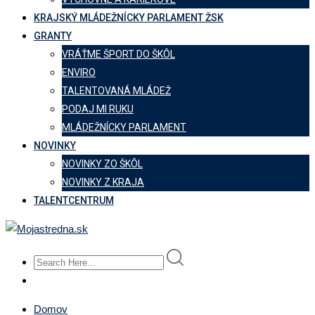
KRAJSKÝ MLÁDEŽNÍCKY PARLAMENT ŽSK
GRANTY
VRÁŤME ŠPORT DO ŠKÔL
ENVIRO
TALENTOVANÁ MLÁDEŽ
PODAJ MI RUKU
MLÁDEŽNÍCKY PARLAMENT
NOVINKY
NOVINKY ZO ŠKÔL
NOVINKY Z KRAJA
TALENTCENTRUM
Domov