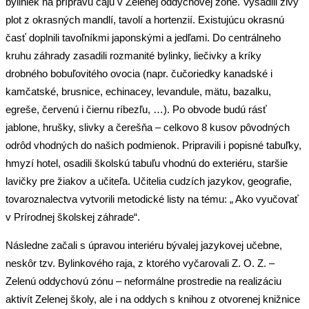
byliniek na prípravu čaju v Zelenej oddychovej zóne. Vysadili živý
plot z okrasných mandlí, tavolí a hortenzií. Existujúcu okrasnú
časť doplnili tavoľníkmi japonskými a jedľami. Do centrálneho
kruhu záhrady zasadili rozmanité bylinky, liečivky a kríky
drobného bobuľovitého ovocia (napr. čučoriedky kanadské i
kamčatské, brusnice, echinacey, levandule, mätu, bazalku,
egreše, červenú i čiernu ríbezľu, …). Po obvode budú rásť
jablone, hrušky, slivky a čerešňa – celkovo 8 kusov pôvodných
odrôd vhodných do našich podmienok. Pripravili i popisné tabuľky,
hmyzí hotel, osadili školskú tabuľu vhodnú do exteriéru, staršie
lavičky pre žiakov a učiteľa. Učitelia cudzích jazykov, geografie,
tovaroznalectva vytvorili metodické listy na tému: „ Ako vyučovať
v Prírodnej školskej záhrade“.
Následne začali s úpravou interiéru bývalej jazykovej učebne,
neskôr tzv. Bylinkového raja, z ktorého vyčarovali Z. O. Z. –
Zelenú oddychovú zónu – neformálne prostredie na realizáciu
aktivít Zelenej školy, ale i na oddych s knihou z otvorenej knižnice