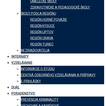
UMELECKÉ ŠKOLY
ZDRAVOTNÍCKE A PEDAGOGICKÉ ŠKOLY
ŠKOLY PODĽA REGIÓNU
REGIÓN HORNÉ POVAŽIE
REGIÓN KYSUCE
REGIÓN LIPTOV
REGIÓN ORAVA
REGIÓN TURIEC
INÍ ZRIAĎOVATELIA
INTERNÁTY
VZDELÁVANIE
INFORMÁCIE O ŠTÚDIU
CENTRÁ ODBORNÉHO VZDELÁVANIA A PRÍPRAVY
E-PRIHLÁŠKY
DUÁL
PORADENSTVO
PREVENCIA KRIMINALITY
VÝCHOVNÉ A KARIÉROVÉ