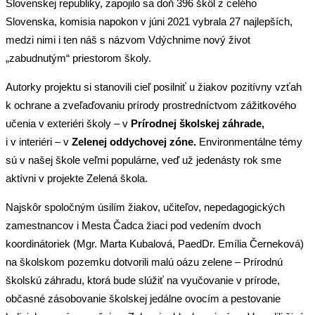
Slovenskej republiky, zapojilo sa doň 396 škôl z celého
Slovenska, komisia napokon v júni 2021 vybrala 27 najlepších,
medzi nimi i ten náš s názvom Vdýchnime nový život
„zabudnutým“ priestorom školy.
Autorky projektu si stanovili cieľ posilniť u žiakov pozitívny vzťah
k ochrane a zveľaďovaniu prírody prostredníctvom zážitkového
učenia v exteriéri školy – v
Prírodnej školskej záhrade,
i v interiéri – v
Zelenej oddychovej zóne.
Environmentálne témy
sú v našej škole veľmi populárne, veď už jedenásty rok sme
aktívni v projekte Zelená škola.
Najskôr spoločným úsilím žiakov, učiteľov, nepedagogických
zamestnancov i Mesta Čadca žiaci pod vedením dvoch
koordinátoriek (Mgr. Marta Kubalová, PaedDr. Emília Černeková)
na školskom pozemku dotvorili malú oázu zelene – Prírodnú
školskú záhradu, ktorá bude slúžiť na vyučovanie v prírode,
občasné zásobovanie školskej jedálne ovocím a pestovanie