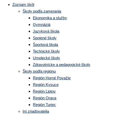
Zoznam škôl
Školy podľa zamerania
Ekonomika a služby
Gymnáziá
Jazyková škola
Spojené školy
Športová škola
Technické školy
Umelecké školy
Zdravotnícke a pedagogické školy
Školy podľa regiónu
Región Horné Považie
Región Kysuce
Región Liptov
Región Orava
Región Turiec
Iní zriaďovatelia