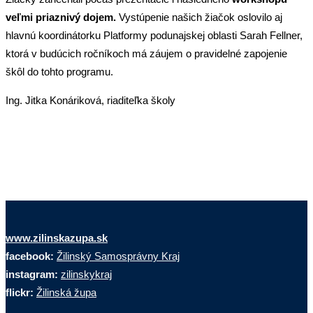
veľmi priaznivý dojem.
Vystúpenie našich žiačok oslovilo aj
hlavnú koordinátorku Platformy podunajskej oblasti Sarah Fellner,
ktorá v budúcich ročníkoch má záujem o pravidelné zapojenie
škôl do tohto programu.
Ing. Jitka Konáriková, riaditeľka školy
www.zilinskazupa.sk
facebook:
Žilinský Samosprávny Kraj
instagram:
zilinskykraj
flickr:
Žilinská župa