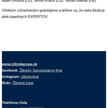
Adam Hruška (I.D), Šimon Kňaze (I.D), Tomáš Klieštik (I.B).
Všetkým zúčastneným gratulujeme a tešime sa, že naša škola je
plná úspešných EXPERTOV.
www.zilinskazupa.sk
facebook:
Žilinský Samosprávny Kraj
instagram:
zilinskykraj
flickr:
Žilinská župa
Telefónne čísla