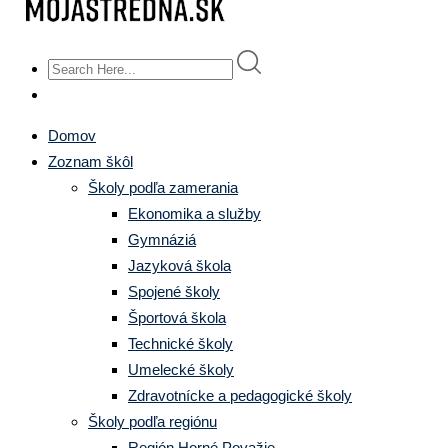
Domov
Zoznam škôl
Školy podľa zamerania
Ekonomika a služby
Gymnáziá
Jazyková škola
Spojené školy
Športová škola
Technické školy
Umelecké školy
Zdravotnícke a pedagogické školy
Školy podľa regiónu
Región Horné Považie