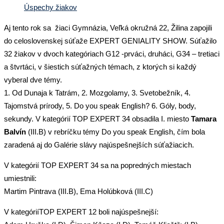
Úspechy žiakov
Aj tento rok sa žiaci Gymnázia, Veľká okružná 22, Žilina zapojili
do celoslovenskej súťaže EXPERT GENIALITY SHOW. Súťažilo
32 žiakov v dvoch kategóriach G12 -prváci, druháci, G34 – tretiaci
a štvrtáci, v šiestich súťažných témach, z ktorých si každý
vyberal dve témy.
1. Od Dunaja k Tatrám, 2. Mozgolamy, 3. Svetobežník, 4.
Tajomstvá prírody, 5. Do you speak English? 6. Góly, body,
sekundy. V kategórií TOP EXPERT 34 obsadila I. miesto
Tamara
Balvín
(III.B) v rebríčku témy Do you speak English, čím bola
zaradená aj do Galérie slávy najúspešnejších súťažiacich.
V kategórií TOP EXPERT 34 sa na popredných miestach
umiestnili:
Martim Pintrava (III.B), Ema Holúbková (III.C)
V kategóriíTOP EXPERT 12 boli najúspešnejší: