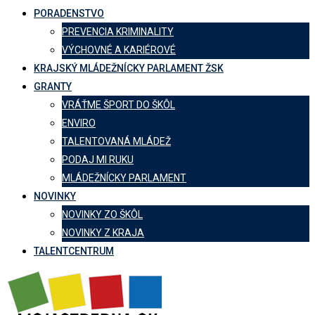
PORADENSTVO
PREVENCIA KRIMINALITY
VÝCHOVNÉ A KARIÉROVÉ
KRAJSKÝ MLÁDEŽNÍCKY PARLAMENT ŽSK
GRANTY
VRÁŤME ŠPORT DO ŠKÔL
ENVIRO
TALENTOVANÁ MLÁDEŽ
PODAJ MI RUKU
MLÁDEŽNÍCKY PARLAMENT
NOVINKY
NOVINKY ZO ŠKÔL
NOVINKY Z KRAJA
TALENTCENTRUM