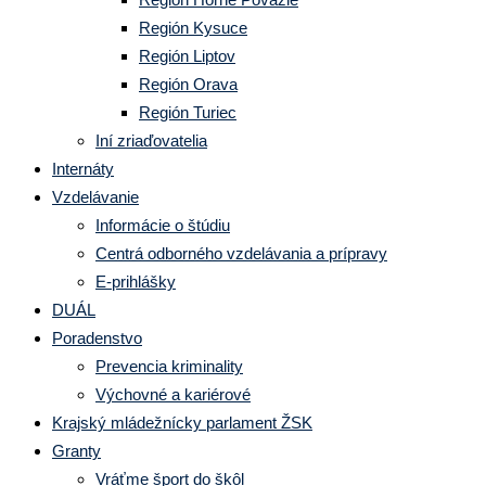
Región Kysuce
Región Liptov
Región Orava
Región Turiec
Iní zriaďovatelia
Internáty
Vzdelávanie
Informácie o štúdiu
Centrá odborného vzdelávania a prípravy
E-prihlášky
DUÁL
Poradenstvo
Prevencia kriminality
Výchovné a kariérové
Krajský mládežnícky parlament ŽSK
Granty
Vráťme šport do škôl