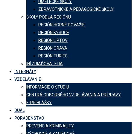
UMELECKÉ ŠKOLY
ZDRAVOTNÍCKE A PEDAGOGICKÉ ŠKOLY
ŠKOLY PODĽA REGIÓNU
REGIÓN HORNÉ POVAŽIE
REGIÓN KYSUCE
REGIÓN LIPTOV
REGIÓN ORAVA
REGIÓN TURIEC
INÍ ZRIAĎOVATELIA
INTERNÁTY
VZDELÁVANIE
INFORMÁCIE O ŠTÚDIU
CENTRÁ ODBORNÉHO VZDELÁVANIA A PRÍPRAVY
E-PRIHLÁŠKY
DUÁL
PORADENSTVO
PREVENCIA KRIMINALITY
VÝCHOVNÉ A KARIÉROVÉ