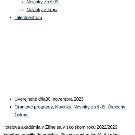
Novinky zo škôl
Novinky z kraja
Talentcentrum
Hotelová akadémia v Žiline sa
zapojila do projektu
„Talentovaná mládež”
Uverejnené dňa
30. novembra 2023
Grantové programy
,
Novinky
,
Novinky zo škôl
,
Úspechy
žiakov
Hotelová akadémia v Žiline sa v školskom roku 2022/2023
úspešne zapojila do projektu „Talentovaná mládež“, čo nám