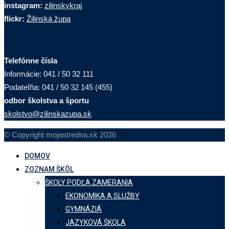
instagram:
zilinskykraj
flickr:
Žilinská župa
Telefónne čísla
Informácie: 041 / 50 32 111
Podateľňa: 041 / 50 32 145 (455)
odbor školstva a športu
skolstvo@zilinskazupa.sk
© Copyright mojastredna.sk 2026
DOMOV
ZOZNAM ŠKÔL
ŠKOLY PODĽA ZAMERANIA
EKONOMIKA A SLUŽBY
GYMNÁZIÁ
JAZYKOVÁ ŠKOLA