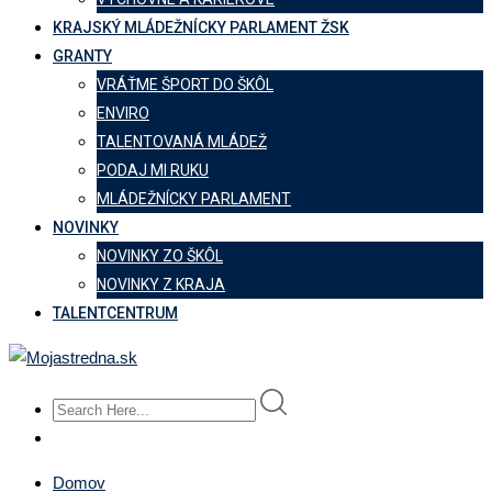
KRAJSKÝ MLÁDEŽNÍCKY PARLAMENT ŽSK
GRANTY
VRÁŤME ŠPORT DO ŠKÔL
ENVIRO
TALENTOVANÁ MLÁDEŽ
PODAJ MI RUKU
MLÁDEŽNÍCKY PARLAMENT
NOVINKY
NOVINKY ZO ŠKÔL
NOVINKY Z KRAJA
TALENTCENTRUM
Domov