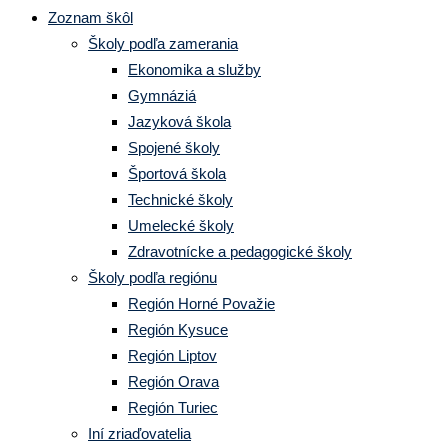
Zoznam škôl
Školy podľa zamerania
Ekonomika a služby
Gymnáziá
Jazyková škola
Spojené školy
Športová škola
Technické školy
Umelecké školy
Zdravotnícke a pedagogické školy
Školy podľa regiónu
Región Horné Považie
Región Kysuce
Región Liptov
Región Orava
Región Turiec
Iní zriaďovatelia