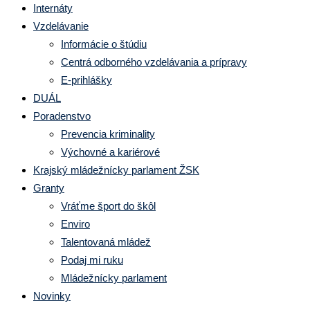
Internáty
Vzdelávanie
Informácie o štúdiu
Centrá odborného vzdelávania a prípravy
E-prihlášky
DUÁL
Poradenstvo
Prevencia kriminality
Výchovné a kariérové
Krajský mládežnícky parlament ŽSK
Granty
Vráťme šport do škôl
Enviro
Talentovaná mládež
Podaj mi ruku
Mládežnícky parlament
Novinky