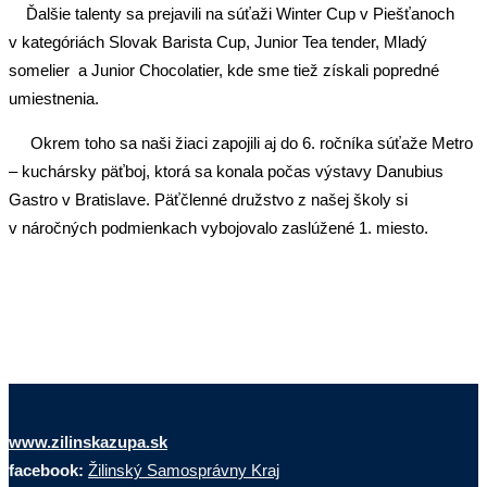
Ďalšie talenty sa prejavili na súťaži Winter Cup v Piešťanoch
v kategóriách Slovak Barista Cup, Junior Tea tender, Mladý
somelier a Junior Chocolatier, kde sme tiež získali popredné
umiestnenia.
Okrem toho sa naši žiaci zapojili aj do 6. ročníka súťaže Metro
– kuchársky päťboj, ktorá sa konala počas výstavy Danubius
Gastro v Bratislave. Päťčlenné družstvo z našej školy si
v náročných podmienkach vybojovalo zaslúžené 1. miesto.
www.zilinskazupa.sk
facebook:
Žilinský Samosprávny Kraj