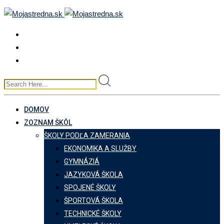
Skip
to
content
DOMOV
ZOZNAM ŠKÔL
ŠKOLY PODĽA ZAMERANIA
EKONOMIKA A SLUŽBY
GYMNÁZIÁ
JAZYKOVÁ ŠKOLA
SPOJENÉ ŠKOLY
ŠPORTOVÁ ŠKOLA
TECHNICKÉ ŠKOLY