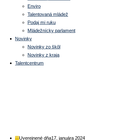
Enviro
Talentovaná mládež
Podaj mi ruku
Mládežnícky parlament
Novinky
Novinky zo škôl
Novinky z kraja
Talentcentrum
Pražská konferencia
stredoškolákov
Uverejnené dňa
17. januára 2024