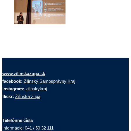
www.zilinskazupa.sk
facebook:
Žilinský Samosprávny Kraj
instagram:
zilinskykraj
flickr:
Žilinská župa
Telefónne čísla
Informácie: 041 / 50 32 111