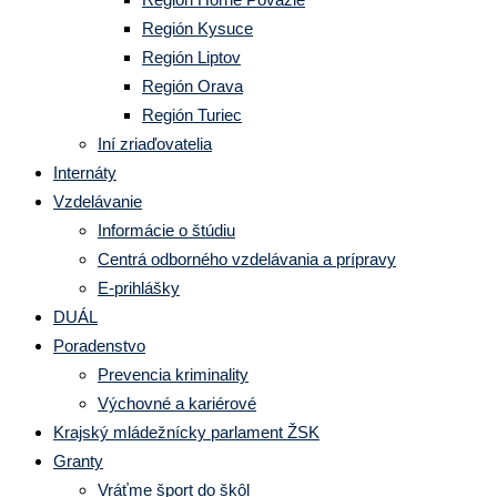
Región Kysuce
Región Liptov
Región Orava
Región Turiec
Iní zriaďovatelia
Internáty
Vzdelávanie
Informácie o štúdiu
Centrá odborného vzdelávania a prípravy
E-prihlášky
DUÁL
Poradenstvo
Prevencia kriminality
Výchovné a kariérové
Krajský mládežnícky parlament ŽSK
Granty
Vráťme šport do škôl