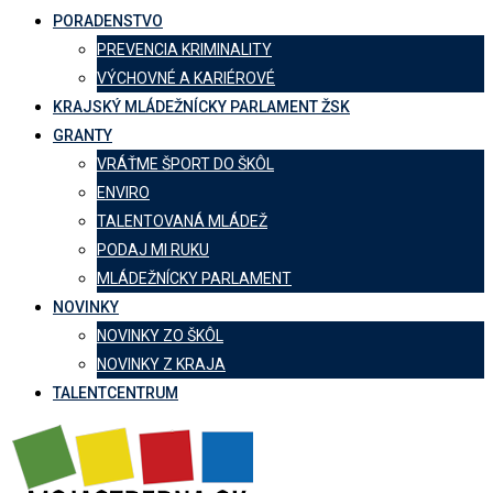
PORADENSTVO
PREVENCIA KRIMINALITY
VÝCHOVNÉ A KARIÉROVÉ
KRAJSKÝ MLÁDEŽNÍCKY PARLAMENT ŽSK
GRANTY
VRÁŤME ŠPORT DO ŠKÔL
ENVIRO
TALENTOVANÁ MLÁDEŽ
PODAJ MI RUKU
MLÁDEŽNÍCKY PARLAMENT
NOVINKY
NOVINKY ZO ŠKÔL
NOVINKY Z KRAJA
TALENTCENTRUM