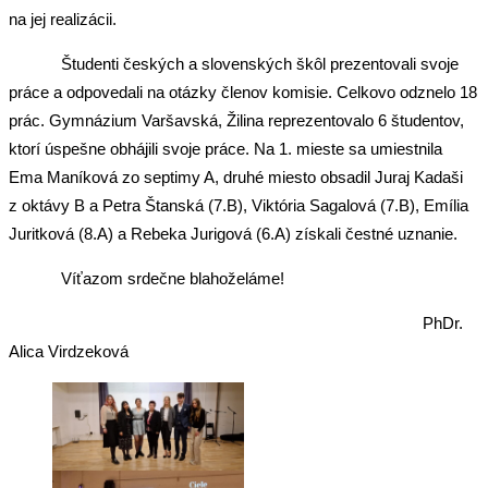
na jej realizácii.
Študenti českých a slovenských škôl prezentovali svoje
práce a odpovedali na otázky členov komisie. Celkovo odznelo 18
prác. Gymnázium Varšavská, Žilina reprezentovalo 6 študentov,
ktorí úspešne obhájili svoje práce. Na 1. mieste sa umiestnila
Ema Maníková zo septimy A, druhé miesto obsadil Juraj Kadaši
z oktávy B a Petra Štanská (7.B), Viktória Sagalová (7.B), Emília
Juritková (8.A) a Rebeka Jurigová (6.A) získali čestné uznanie.
Víťazom srdečne blahoželáme!
PhDr.
Alica Virdzeková