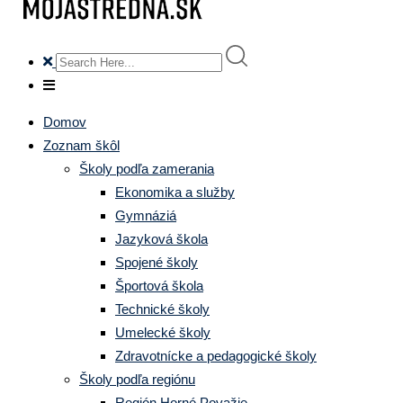
Domov
Zoznam škôl
Školy podľa zamerania
Ekonomika a služby
Gymnáziá
Jazyková škola
Spojené školy
Športová škola
Technické školy
Umelecké školy
Zdravotnícke a pedagogické školy
Školy podľa regiónu
Región Horné Považie