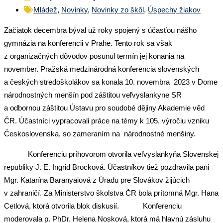
Mládež
,
Novinky
,
Novinky zo škôl
,
Úspechy žiakov
Začiatok decembra býval už roky spojený s účasťou nášho
gymnázia na konferencii v Prahe. Tento rok sa však
z organizačných dôvodov posunul termín jej konania na
november. Pražská medzinárodná konferencia slovenských
a českých stredoškolákov sa konala 10. novembra 2023 v Dome
národnostných menšín pod záštitou veľvyslankyne SR
a odbornou záštitou Ústavu pro soudobé dějiny Akademie věd
ČR. Účastníci vypracovali práce na témy k 105. výročiu vzniku
Československa, so zameraním na národnostné menšiny.
Konferenciu príhovorom otvorila veľvyslankyňa Slovenskej
republiky J. E. Ingrid Brocková. Účastníkov tiež pozdravila pani
Mgr. Katarína Baranyaiová z Úradu pre Slovákov žijúcich
v zahraničí. Za Ministerstvo školstva ČR bola prítomná Mgr. Hana
Cetlová, ktorá otvorila blok diskusií. Konferenciu
moderovala p. PhDr. Helena Nosková, ktorá má hlavnú zásluhu