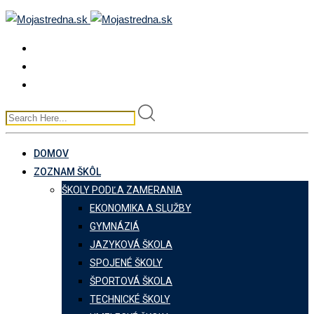
Skip
to
content
DOMOV
ZOZNAM ŠKÔL
ŠKOLY PODĽA ZAMERANIA
EKONOMIKA A SLUŽBY
GYMNÁZIÁ
JAZYKOVÁ ŠKOLA
SPOJENÉ ŠKOLY
ŠPORTOVÁ ŠKOLA
TECHNICKÉ ŠKOLY