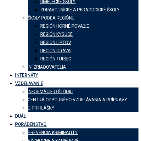
UMELECKÉ ŠKOLY
ZDRAVOTNÍCKE A PEDAGOGICKÉ ŠKOLY
ŠKOLY PODĽA REGIÓNU
REGIÓN HORNÉ POVAŽIE
REGIÓN KYSUCE
REGIÓN LIPTOV
REGIÓN ORAVA
REGIÓN TURIEC
INÍ ZRIAĎOVATELIA
INTERNÁTY
VZDELÁVANIE
INFORMÁCIE O ŠTÚDIU
CENTRÁ ODBORNÉHO VZDELÁVANIA A PRÍPRAVY
E-PRIHLÁŠKY
DUÁL
PORADENSTVO
PREVENCIA KRIMINALITY
VÝCHOVNÉ A KARIÉROVÉ