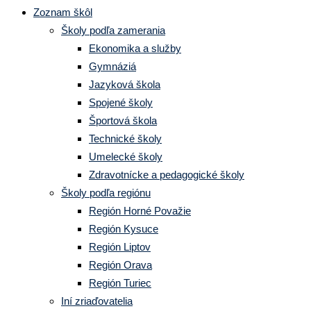
Zoznam škôl
Školy podľa zamerania
Ekonomika a služby
Gymnáziá
Jazyková škola
Spojené školy
Športová škola
Technické školy
Umelecké školy
Zdravotnícke a pedagogické školy
Školy podľa regiónu
Región Horné Považie
Región Kysuce
Región Liptov
Región Orava
Región Turiec
Iní zriaďovatelia