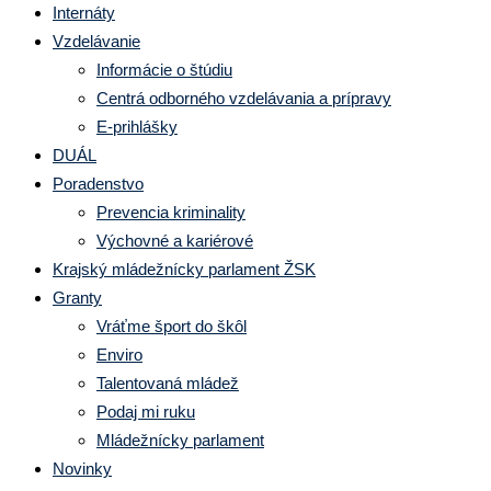
Internáty
Vzdelávanie
Informácie o štúdiu
Centrá odborného vzdelávania a prípravy
E-prihlášky
DUÁL
Poradenstvo
Prevencia kriminality
Výchovné a kariérové
Krajský mládežnícky parlament ŽSK
Granty
Vráťme šport do škôl
Enviro
Talentovaná mládež
Podaj mi ruku
Mládežnícky parlament
Novinky