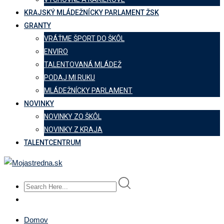
KRAJSKÝ MLÁDEŽNÍCKY PARLAMENT ŽSK
GRANTY
VRÁŤME ŠPORT DO ŠKÔL
ENVIRO
TALENTOVANÁ MLÁDEŽ
PODAJ MI RUKU
MLÁDEŽNÍCKY PARLAMENT
NOVINKY
NOVINKY ZO ŠKÔL
NOVINKY Z KRAJA
TALENTCENTRUM
Domov