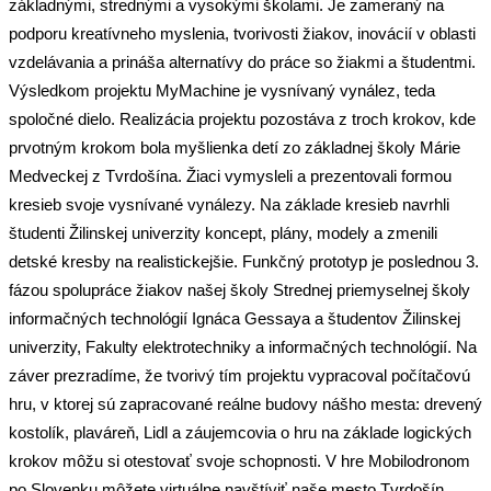
základnými, strednými a vysokými školami. Je zameraný na
podporu kreatívneho myslenia, tvorivosti žiakov, inovácií v oblasti
vzdelávania a prináša alternatívy do práce so žiakmi a študentmi.
Výsledkom projektu MyMachine je vysnívaný vynález, teda
spoločné dielo. Realizácia projektu pozostáva z troch krokov, kde
prvotným krokom bola myšlienka detí zo základnej školy Márie
Medveckej z Tvrdošína. Žiaci vymysleli a prezentovali formou
kresieb svoje vysnívané vynálezy. Na základe kresieb navrhli
študenti Žilinskej univerzity koncept, plány, modely a zmenili
detské kresby na realistickejšie. Funkčný prototyp je poslednou 3.
fázou spolupráce žiakov našej školy Strednej priemyselnej školy
informačných technológií Ignáca Gessaya a študentov Žilinskej
univerzity, Fakulty elektrotechniky a informačných technológií. Na
záver prezradíme, že tvorivý tím projektu vypracoval počítačovú
hru, v ktorej sú zapracované reálne budovy nášho mesta: drevený
kostolík, plaváreň, Lidl a záujemcovia o hru na základe logických
krokov môžu si otestovať svoje schopnosti. V hre Mobilodronom
po Slovenku môžete virtuálne navštíviť naše mesto Tvrdošín,