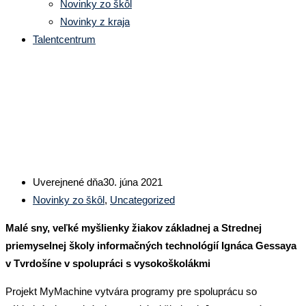
Novinky zo škôl
Novinky z kraja
Talentcentrum
Projekt MyMachine
Uverejnené dňa
30. júna 2021
Novinky zo škôl
,
Uncategorized
Malé sny, veľké myšlienky žiakov základnej a Strednej
priemyselnej školy informačných technológií Ignáca Gessaya
v Tvrdošíne v spolupráci s vysokoškolákmi
Projekt MyMachine vytvára programy pre spoluprácu so