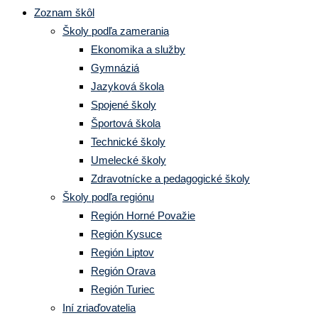
Zoznam škôl
Školy podľa zamerania
Ekonomika a služby
Gymnáziá
Jazyková škola
Spojené školy
Športová škola
Technické školy
Umelecké školy
Zdravotnícke a pedagogické školy
Školy podľa regiónu
Región Horné Považie
Región Kysuce
Región Liptov
Región Orava
Región Turiec
Iní zriaďovatelia