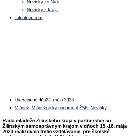
Novinky zo škôl
Novinky z kraja
Talentcentrum
Vzdelávanie školských
parlamentov v Liptovskom
Mikuláši
Uverejnené dňa
22. mája 2023
Mládež
,
Mládežnícky parlament ŽSK
,
Novinky
Rada mládeže Žilinského kraja v partnerstve so
Žilinským samosprávnym krajom v dňoch
15.-16. mája
2023 realizovala tretie vzdelávanie
pre školské