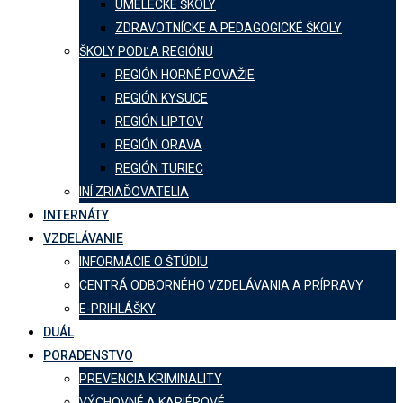
UMELECKÉ ŠKOLY
ZDRAVOTNÍCKE A PEDAGOGICKÉ ŠKOLY
ŠKOLY PODĽA REGIÓNU
REGIÓN HORNÉ POVAŽIE
REGIÓN KYSUCE
REGIÓN LIPTOV
REGIÓN ORAVA
REGIÓN TURIEC
INÍ ZRIAĎOVATELIA
INTERNÁTY
VZDELÁVANIE
INFORMÁCIE O ŠTÚDIU
CENTRÁ ODBORNÉHO VZDELÁVANIA A PRÍPRAVY
E-PRIHLÁŠKY
DUÁL
PORADENSTVO
PREVENCIA KRIMINALITY
VÝCHOVNÉ A KARIÉROVÉ