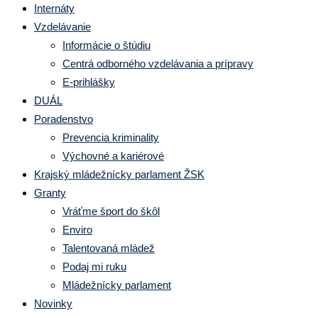
Internáty
Vzdelávanie
Informácie o štúdiu
Centrá odborného vzdelávania a prípravy
E-prihlášky
DUÁL
Poradenstvo
Prevencia kriminality
Výchovné a kariérové
Krajský mládežnícky parlament ŽSK
Granty
Vráťme šport do škôl
Enviro
Talentovaná mládež
Podaj mi ruku
Mládežnícky parlament
Novinky