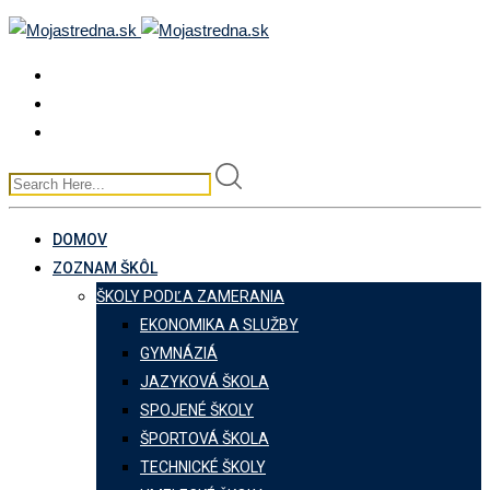
Skip
to
content
DOMOV
ZOZNAM ŠKÔL
ŠKOLY PODĽA ZAMERANIA
EKONOMIKA A SLUŽBY
GYMNÁZIÁ
JAZYKOVÁ ŠKOLA
SPOJENÉ ŠKOLY
ŠPORTOVÁ ŠKOLA
TECHNICKÉ ŠKOLY