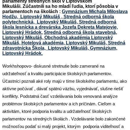
parlamenty stredných škôl v Liptovskom
Mikuláši.
Zúčastnili sa ho mladí ľudia, ktorí pôsobia v
parlamentoch na školách :
Gymnázium Michala Miloslava
Hodžu, Liptovský Mikuláš ,
Stredná odborná škola
polytechnická, Liptovský Mikuláš,
Stredná odborná
škola lesnícka a drevárska Jozefa Dekreta Matejovie,
Liptovský Hrádok
,
Stredná odborná škola stavebná,
Liptovský Mikuláš,
Obchodná akadémia Liptovský
Mikuláš,
Hotelová akadémia, Liptovský Mikuláš,
Stredná
zdravotnícka Škola, Liptovský Mikuláš,
Gymnázium,
Liptovský Hrádok.
Workhshopovo- diskusné stretnutie bolo zamerané na
udržateľnosť a kvalitu participácie školských parlamentov.
Účastníci poznali aké roly majú v tíme školského parlamentu, ako
aktívne počúvať , dávať spätnú väzbu, vyjednávať, slušne riešiť
konflikty. Podstatná časť vzdelávania bola venovaná analýze
problémov školských parlamentov a ich príčinám. Cieľom a
aktivitám, ktoré podporia kvalitu a udržateľnosť školských
parlamentov na stredných školách . Vzdelávanie bolo zakončené
možnosťou podať si malý projekt, ktorým podporia viditeľnosť a