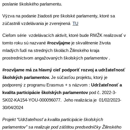
poslanie školského parlamentu.
Výzva na podanie žiadosti pre školské parlamenty, ktoré sa
zúčastnili vzdelávania je zverejnená
TU
Cieľom série vzdelávacích aktivít, ktoré bude RMŽK realizovať v
tomto roku sú nazvané
#rozvíjajme
je skvalitnenie života
mladých ľudí na stredných školách Žilinského kraja
prostredníctvom angažovaných školských parlamentov .
#rozvíjame má za hlavný cieľ podporiť rozvoj a udržateľnosť
školských parlamentov.
Je súčasťou projektu, ktorý je
podporený z programu Erasmus + s názvom :
Udržateľnosť a
kvalita participácie školských parlamentov
pod č. 2022-3-
SK02-KA154-YOU-000096077. Jeho realizácia je 01/02/2023-
30/04/2024
Projekt “Udržateľnosť a kvalita participácie školských
parlamentov” sa realizuje pod záštitou predsedníčky Žilinského