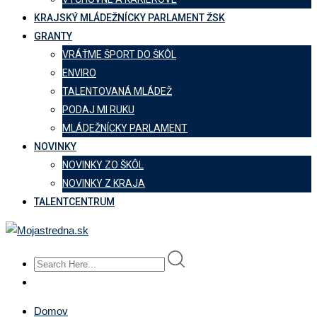
KRAJSKÝ MLÁDEŽNÍCKY PARLAMENT ŽSK
GRANTY
VRÁŤME ŠPORT DO ŠKÔL
ENVIRO
TALENTOVANÁ MLÁDEŽ
PODAJ MI RUKU
MLÁDEŽNÍCKY PARLAMENT
NOVINKY
NOVINKY ZO ŠKÔL
NOVINKY Z KRAJA
TALENTCENTRUM
Domov