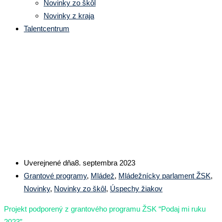
Novinky zo škôl
Novinky z kraja
Talentcentrum
Školský parlament z SOŠ
polytechnickej v Ružomberku a
jeho projekt “Sadnime si spolu”
Uverejnené dňa
8. septembra 2023
Grantové programy
,
Mládež
,
Mládežnícky parlament ŽSK
,
Novinky
,
Novinky zo škôl
,
Úspechy žiakov
Projekt podporený z grantového programu ŽSK “Podaj mi ruku
2023”