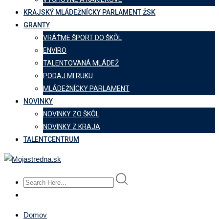
KRAJSKÝ MLÁDEŽNÍCKY PARLAMENT ŽSK
GRANTY
VRÁŤME ŠPORT DO ŠKÔL
ENVIRO
TALENTOVANÁ MLÁDEŽ
PODAJ MI RUKU
MLÁDEŽNÍCKY PARLAMENT
NOVINKY
NOVINKY ZO ŠKÔL
NOVINKY Z KRAJA
TALENTCENTRUM
Domov