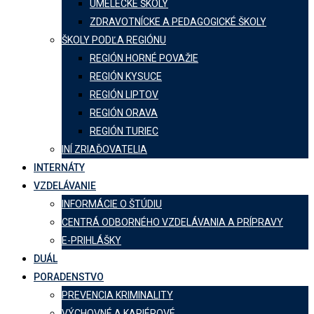
UMELECKÉ ŠKOLY
ZDRAVOTNÍCKE A PEDAGOGICKÉ ŠKOLY
ŠKOLY PODĽA REGIÓNU
REGIÓN HORNÉ POVAŽIE
REGIÓN KYSUCE
REGIÓN LIPTOV
REGIÓN ORAVA
REGIÓN TURIEC
INÍ ZRIAĎOVATELIA
INTERNÁTY
VZDELÁVANIE
INFORMÁCIE O ŠTÚDIU
CENTRÁ ODBORNÉHO VZDELÁVANIA A PRÍPRAVY
E-PRIHLÁŠKY
DUÁL
PORADENSTVO
PREVENCIA KRIMINALITY
VÝCHOVNÉ A KARIÉROVÉ