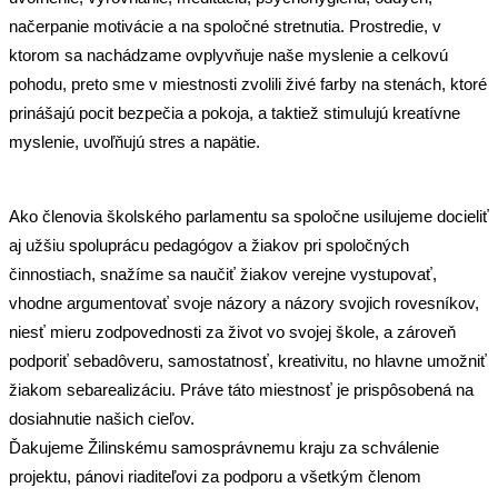
načerpanie motivácie a na spoločné stretnutia. Prostredie, v
ktorom sa nachádzame ovplyvňuje naše myslenie a celkovú
pohodu, preto sme v miestnosti zvolili živé farby na stenách, ktoré
prinášajú pocit bezpečia a pokoja, a taktiež stimulujú kreatívne
myslenie, uvoľňujú stres a napätie.
Ako členovia školského parlamentu sa spoločne usilujeme docieliť
aj užšiu spoluprácu pedagógov a žiakov pri spoločných
činnostiach, snažíme sa naučiť žiakov verejne vystupovať,
vhodne argumentovať svoje názory a názory svojich rovesníkov,
niesť mieru zodpovednosti za život vo svojej škole, a zároveň
podporiť sebadôveru, samostatnosť, kreativitu, no hlavne umožniť
žiakom sebarealizáciu. Práve táto miestnosť je prispôsobená na
dosiahnutie našich cieľov.
Ďakujeme Žilinskému samosprávnemu kraju za schválenie
projektu, pánovi riaditeľovi za podporu a všetkým členom