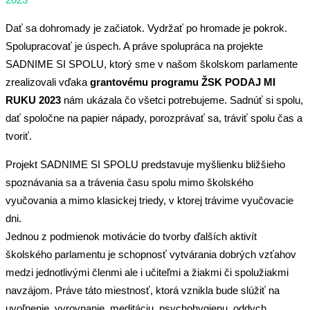
Dať sa dohromady je začiatok. Vydržať po hromade je pokrok.
Spolupracovať je úspech. A práve spolupráca na projekte
SADNIME SI SPOLU, ktorý sme v našom školskom parlamente
zrealizovali vďaka
grantovému programu ŽSK PODAJ MI
RUKU 2023
nám ukázala čo všetci potrebujeme. Sadnúť si spolu,
dať spoločne na papier nápady, porozprávať sa, tráviť spolu čas a
tvoriť.
Projekt SADNIME SI SPOLU predstavuje myšlienku bližšieho
spoznávania sa a trávenia času spolu mimo školského
vyučovania a mimo klasickej triedy, v ktorej trávime vyučovacie
dni.
Jednou z podmienok motivácie do tvorby ďalších aktivít
školského parlamentu je schopnosť vytvárania dobrých vzťahov
medzi jednotlivými členmi ale i učiteľmi a žiakmi či spolužiakmi
navzájom. Práve táto miestnosť, ktorá vznikla bude slúžiť na
uvoľnenie, vyrovnanie, meditáciu, psychohygienu, oddych,