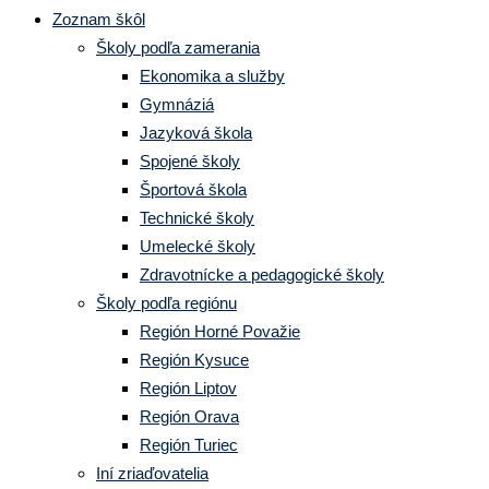
Zoznam škôl
Školy podľa zamerania
Ekonomika a služby
Gymnáziá
Jazyková škola
Spojené školy
Športová škola
Technické školy
Umelecké školy
Zdravotnícke a pedagogické školy
Školy podľa regiónu
Región Horné Považie
Región Kysuce
Región Liptov
Región Orava
Región Turiec
Iní zriaďovatelia