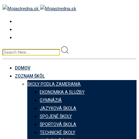
Skip
to
content
DOMOV
ZOZNAM ŠKÔL
ŠKOLY PODĽA ZAMERANIA
EKONOMIKA A SLUŽBY
GYMNÁZIÁ
JAZYKOVÁ ŠKOLA
SPOJENÉ ŠKOLY
ŠPORTOVÁ ŠKOLA
TECHNICKÉ ŠKOLY