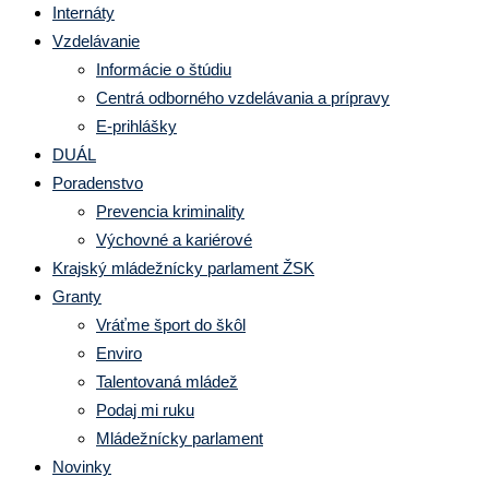
Internáty
Vzdelávanie
Informácie o štúdiu
Centrá odborného vzdelávania a prípravy
E-prihlášky
DUÁL
Poradenstvo
Prevencia kriminality
Výchovné a kariérové
Krajský mládežnícky parlament ŽSK
Granty
Vráťme šport do škôl
Enviro
Talentovaná mládež
Podaj mi ruku
Mládežnícky parlament
Novinky