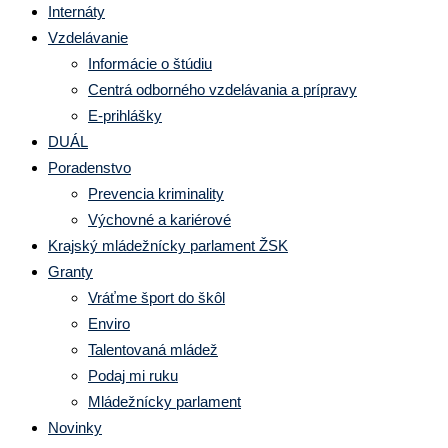
Internáty
Vzdelávanie
Informácie o štúdiu
Centrá odborného vzdelávania a prípravy
E-prihlášky
DUÁL
Poradenstvo
Prevencia kriminality
Výchovné a kariérové
Krajský mládežnícky parlament ŽSK
Granty
Vráťme šport do škôl
Enviro
Talentovaná mládež
Podaj mi ruku
Mládežnícky parlament
Novinky