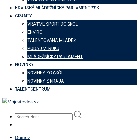
KRAJSKÝ MLÁDEŽNÍCKY PARLAMENT ŽSK
GRANTY
VRÁŤME ŠPORT DO ŠKÔL
ENVIRO
TALENTOVANÁ MLÁDEŽ
PODAJ MI RUKU
MLÁDEŽNÍCKY PARLAMENT
NOVINKY
NOVINKY ZO ŠKÔL
NOVINKY Z KRAJA
TALENTCENTRUM
Domov