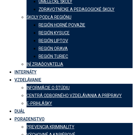
UMELECKÉ ŠKOLY
ZDRAVOTNÍCKE A PEDAGOGICKÉ ŠKOLY
ŠKOLY PODĽA REGIÓNU
REGIÓN HORNÉ POVAŽIE
REGIÓN KYSUCE
REGIÓN LIPTOV
REGIÓN ORAVA
REGIÓN TURIEC
INÍ ZRIAĎOVATELIA
INTERNÁTY
VZDELÁVANIE
INFORMÁCIE O ŠTÚDIU
CENTRÁ ODBORNÉHO VZDELÁVANIA A PRÍPRAVY
E-PRIHLÁŠKY
DUÁL
PORADENSTVO
PREVENCIA KRIMINALITY
VÝCHOVNÉ A KARIÉROVÉ