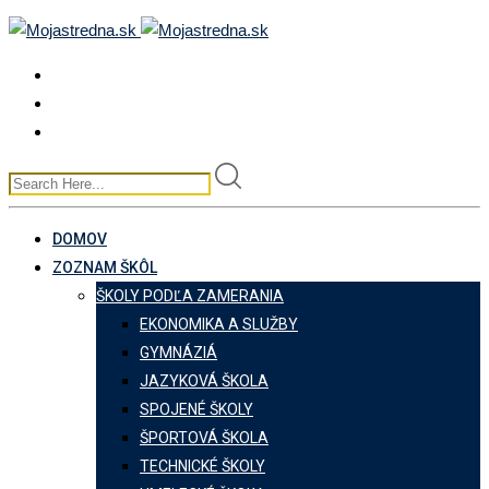
Skip
to
content
DOMOV
ZOZNAM ŠKÔL
ŠKOLY PODĽA ZAMERANIA
EKONOMIKA A SLUŽBY
GYMNÁZIÁ
JAZYKOVÁ ŠKOLA
SPOJENÉ ŠKOLY
ŠPORTOVÁ ŠKOLA
TECHNICKÉ ŠKOLY