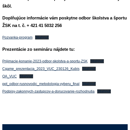
škôl.
Doplňujúce informácie vám poskytne odbor školstva a športu
ŽSK na t. č. + 421 41 5032 256
Pozvanka-program
Stiahnuť
Prezentácie zo semináru nájdete tu:
Prijimacie-konanie-2023-odbor-skolstva-a-sportu-ZSK
Stiahnuť
Cgame_prezentacia_2023_VUC_230126_Kubis
Stiahnuť
OA_VUC
Stiahnuť
ppt_odbor-rusnovodic_metodologia-vyberu_final
Stiahnuť
Podpisy-zakonnych-zastupcov-a-dorucovanie-rozhodnutia
Stiahnuť