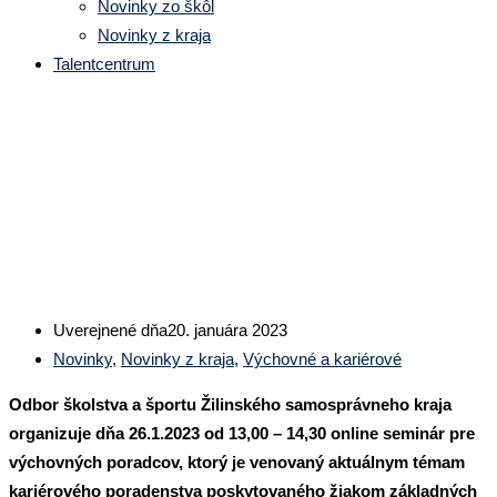
Novinky zo škôl
Novinky z kraja
Talentcentrum
Seminár pre výchovných
poradcov
Uverejnené dňa
20. januára 2023
Novinky
,
Novinky z kraja
,
Výchovné a kariérové
Odbor školstva a športu Žilinského samosprávneho kraja
organizuje dňa 26.1.2023 od 13,00 – 14,30 online seminár pre
výchovných poradcov, ktorý je venovaný aktuálnym témam
kariérového poradenstva poskytovaného žiakom základných