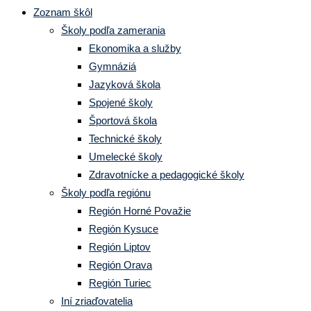
Zoznam škôl
Školy podľa zamerania
Ekonomika a služby
Gymnáziá
Jazyková škola
Spojené školy
Športová škola
Technické školy
Umelecké školy
Zdravotnícke a pedagogické školy
Školy podľa regiónu
Región Horné Považie
Región Kysuce
Región Liptov
Región Orava
Región Turiec
Iní zriaďovatelia